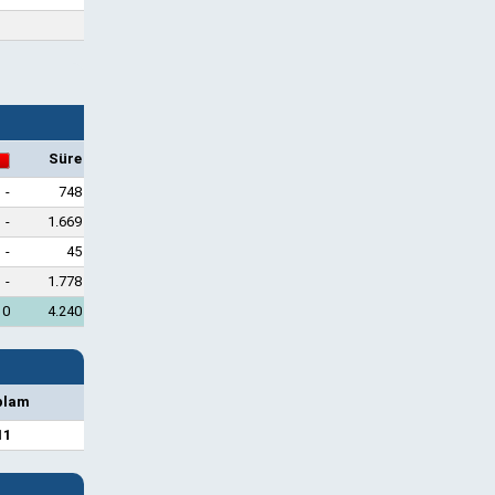
Süre
-
748
-
1.669
-
45
-
1.778
0
4.240
plam
11