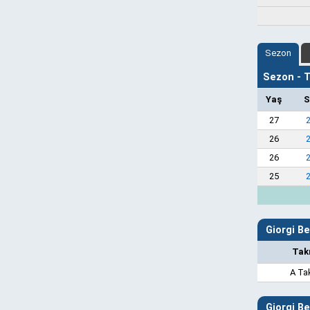
Sezon
Sezon - Ta
Yaş
S
27
26
26
25
Giorgi Be
Tak
A Ta
Giorgi Be