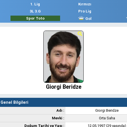
1. Lig
Kırmızı
3L 3.G
Pro Lig
Spor Toto
Gol
Giorgi Beridze
Genel Bilgileri
Adı :
Giorgi Beridze
Mevki :
Orta Saha
Doğum Tarihi ve Yaşı :
12.05.1997 (29 yaşında)