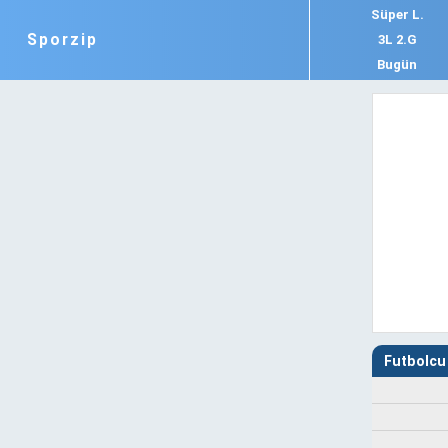
Süper L.
Sporzip
3L 2.G
Bugün
Futbolcu 