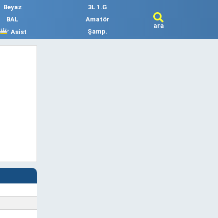
Beyaz
3L 1.G
BAL
Amatör
ara
Şamp.
Asist