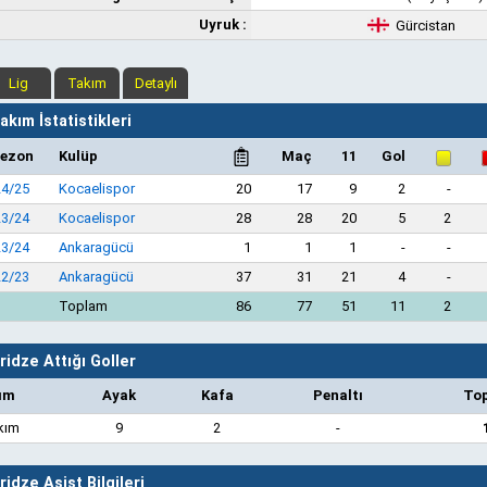
Uyruk :
Gürcistan
Lig
Takım
Detaylı
kım İstatistikleri
ezon
Kulüp
Maç
11
Gol
24/25
Kocaelispor
20
17
9
2
-
23/24
Kocaelispor
28
28
20
5
2
23/24
Ankaragücü
1
1
1
-
-
22/23
Ankaragücü
37
31
21
4
-
Toplam
86
77
51
11
2
ridze Attığı Goller
ım
Ayak
Kafa
Penaltı
To
kım
9
2
-
ridze Asist Bilgileri