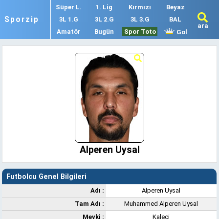
Süper L.
1. Lig
Kırmızı
Beyaz
Sporzip
3L 1.G
3L 2.G
3L 3.G
BAL
ara
Amatör
Bugün
Spor Toto
Gol
Alperen Uysal
Futbolcu Genel Bilgileri
Adı :
Alperen Uysal
Tam Adı :
Muhammed Alperen Uysal
Mevki :
Kaleci