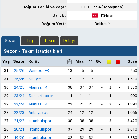
Doğum Tarihi ve Yaşı :
01.01.1994 (32 yaşında)
Uyruk :
Türkiye
Doğum Yeri :
Balıkesir
Sezon
Lig
Takım
Detaylı
Sezon - Takım İstatistikleri
Yaş
Sezon
Kulüp
Maç
11
Gol
Süre
31
25/26
Vanspor FK
13
5
5
-
-
-
450
31
25/26
Sarıyer
19
17
17
-
1
-
1.530
30
24/25
Manisa FK
38
37
37
-
2
-
3.330
29
23/24
Şanlıurfaspor
11
11
11
-
1
-
990
29
23/24
Manisa FK
22
21
21
-
3
-
1.890
28
22/23
Antalyaspor
24
12
12
-
1
-
1.066
27
21/22
İstanbulspor
38
38
38
-
3
1
3.420
26
20/21
İstanbulspor
37
29
29
-
1
-
2.610
25
19/20
İstanbulspor
32
32
32
-
2
-
2.880