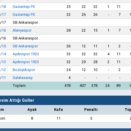
/18
Gaziantep FK
35
32
32
1
11
/17
Gaziantep FK
32
26
26
-
7
/17
SB Ankaraspor
/16
Alanyaspor
28
22
15
1
7
/16
SB Ankaraspor
/15
SB Ankaraspor
26
12
11
1
2
/14
Aydınspor 1923
33
32
32
4
11
/13
Aydınspor 1923
32
29
28
2
11
/12
Bozüyükspor
24
12
10
-
2
/11
Galatasaray
4
-
-
-
-
Toplam
478
407
378
24
89
sim Attığı Goller
ım
Ayak
Kafa
Penaltı
To
kım
8
11
5