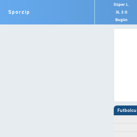
Süper L.
Sporzip
3L 2.G
Bugün
Futbolcu 