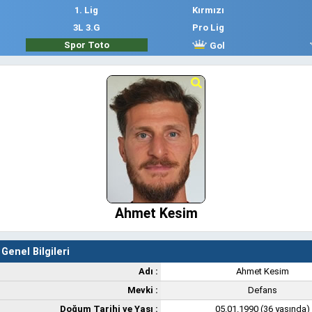
1. Lig
Kırmızı
3L 3.G
Pro Lig
Spor Toto
Gol
Ahmet Kesim
Genel Bilgileri
Adı :
Ahmet Kesim
Mevki :
Defans
Doğum Tarihi ve Yaşı :
05.01.1990 (36 yaşında)