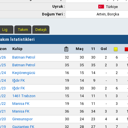
Uyruk :
Türkiye
Doğum Yeri :
Artvin, Borçka
Lig
Takım
Detaylı
kım İstatistikleri
zon
Kulüp
Maç
11
Gol
/26
Batman Petrol
32
30
30
2
6
/25
Batman Petrol
35
35
35
2
3
/24
Keçiörengücü
16
15
14
-
2
/24
Iğdır FK
19
14
9
-
1
/23
Iğdır FK
30
30
30
2
6
/22
1461 Trabzon
15
14
11
1
3
/22
Manisa FK
19
16
11
-
3
/21
Manisa FK
36
36
34
3
3
/20
Giresunspor
30
24
23
4
4
/19
Gaziantep FK
32
28
27
1
7