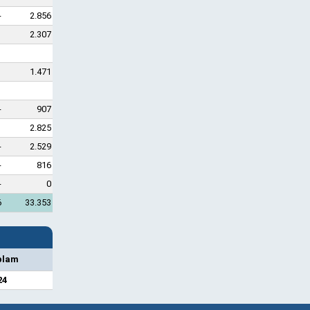
-
2.856
1
2.307
1
1.471
-
907
1
2.825
-
2.529
-
816
-
0
6
33.353
plam
24