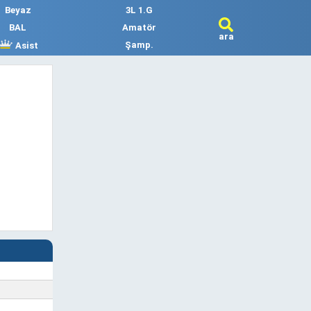
Beyaz
3L 1.G
BAL
Amatör
ara
Şamp.
Asist