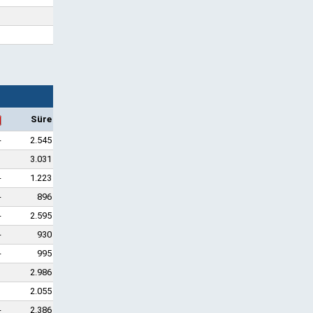
Süre
-
2.545
1
3.031
-
1.223
-
896
-
2.595
-
930
-
995
1
2.986
1
2.055
-
2.386