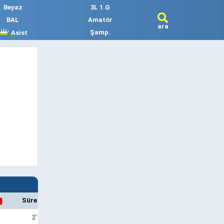
Beyaz
3L 1.G
BAL
Amatör
ara
Şamp.
Asist
Süre
2'