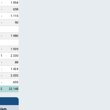
-
1.954
-
658
-
1.115
-
90
-
1.980
-
1.939
1
2.330
-
88
-
1.424
-
2.055
-
655
2
22.148
plam