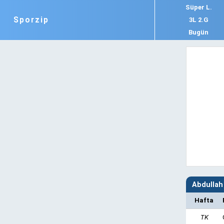
Süper L.
Sporzip
3L 2.G
Bugün
Abdullah
Hafta
TK