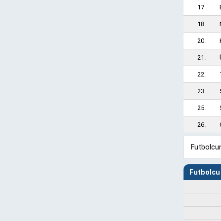
17.
18.
20.
21.
22.
23.
25.
26.
Futbolcun
Futbolcu 