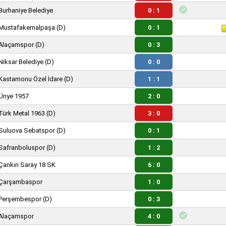
Burhaniye Belediye
0 : 1
Mustafakemalpaşa
(D)
0 : 1
Alaçamspor
(D)
0 : 3
Niksar Belediye
(D)
0 : 0
Kastamonu Özel İdare
(D)
1 : 1
Ünye 1957
2 : 0
Türk Metal 1963
(D)
3 : 0
Suluova Sebatspor
(D)
0 : 1
Safranboluspor
(D)
1 : 2
Çankırı Saray 18 SK
6 : 0
Çarşambaspor
1 : 0
Perşembespor
(D)
0 : 3
Alaçamspor
4 : 0