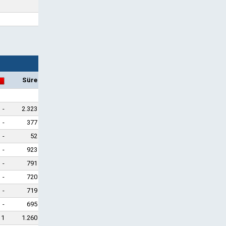
Süre
-
2.323
-
377
-
52
-
923
-
791
-
720
-
719
-
695
1
1.260