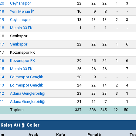
20
Ceyhanspor
22
22
22
1
3
19
Yeni Mersin İY
10
9
8
-
-
19
Ceyhanspor
13
13
13
2
3
18
Mersin 33 FK
1
1
1
-
-
18
Serikspor
17
Serikspor
22
22
22
1
6
17
Kozanspor FK
16
Kozanspor FK
29
25
22
1
6
15
Mersin 33 FK
26
26
26
-
7
14
Edirnespor Gençlik
28
9
-
-
-
13
Edirnespor Gençlik
24
22
14
2
4
12
Adana Gençlerbirliği
23
23
23
3
1
11
Adana Gençlerbirliği
21
11
7
-
1
Toplam
337
286
245
12
50
Keleş Attığı Goller
ım
Ayak
Kafa
Penaltı
To