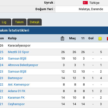
Uyruk :
Türkiye
Doğum Yeri :
Malatya, Darende
Lig
Takım
Detaylı
kım İstatistikleri
on
Kulüp
Maç
11
Gol
26
Karacailyasspor
25
Mezitli 33 Spor
26
26
26
-
5
24
Samsun BŞB
19
10
3
-
-
24
Altınova Belediyespor
3
3
1
-
1
23
Samsun BŞB
12
12
10
-
2
23
Bartınspor
14
12
9
1
4
22
Ant. Kemerspor
8
8
8
-
-
22
Adana 01 FK
8
8
8
1
2
21
Karaman FK
14
10
8
-
2
21
Ceyhanspor
14
14
14
-
3