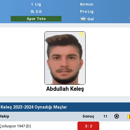
1. Lig
Kırmızı
3L 3.G
Pro Lig
Spor Toto
Gol
Abdullah Keleş
 Keleş 2023-2024 Oynadığı Maçlar
Rakip
Sonuç
11
Çorluspor 1947
(D)
3 : 2