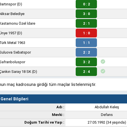
Bartınspor
(D)
0 : 2
Niksar Belediye
3 : 0
Kastamonu Özel İdare
2 : 1
Ünye 1957
(D)
1 : 0
Türk Metal 1963
1 : 1
Suluova Sebatspor
2 : 2
Safranboluspor
3 : 2
Çankırı Saray 18 SK
(D)
2 : 4
un maç kadrosuna girdiği tüm maçlar listelenmiştir.
Genel Bilgileri
Adı :
Abdullah Keleş
Mevki :
Defans
Doğum Tarihi ve Yaşı :
27.05.1992 (34 yaşında)