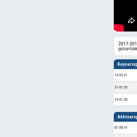
2017-201
görüntüle
Kayserisp
14.03.21
21.01.20
14.01.20
Akhisarsp
07.08.19