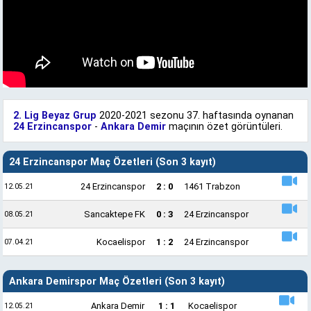
2. Lig Beyaz Grup
2020-2021 sezonu 37. haftasında oynanan
24 Erzincanspor
-
Ankara Demir
maçının özet görüntüleri.
24 Erzincanspor Maç Özetleri (Son 3 kayıt)
24 Erzincanspor
2 : 0
1461 Trabzon
12.05.21
Sancaktepe FK
0 : 3
24 Erzincanspor
08.05.21
Kocaelispor
1 : 2
24 Erzincanspor
07.04.21
Ankara Demirspor Maç Özetleri (Son 3 kayıt)
Ankara Demir
1 : 1
Kocaelispor
12.05.21