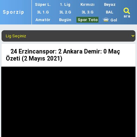
Süper L.
1. Lig
Kırmızı
Beyaz
Sporzip
3L 1.G
3L 2.G
3L 3.G
BAL
ara
Amatör
Bugün
Spor Toto
Gol
24 Erzincanspor: 2 Ankara Demir: 0 Maç
Özeti (2 Mayıs 2021)