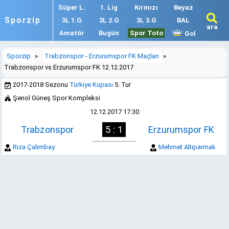
Süper L.
1. Lig
Kırmızı
Beyaz
Sporzip
3L 1.G
3L 2.G
3L 3.G
BAL
ara
Amatör
Bugün
Spor Toto
Gol
Sporzip
»
Trabzonspor - Erzurumspor FK Maçları
»
Trabzonspor vs Erzurumspor FK 12.12.2017
2017-2018 Sezonu
Türkiye Kupası
5. Tur
Şenol Güneş Spor Kompleksi
12.12.2017 17:30
Trabzonspor
5 : 1
Erzurumspor FK
Rıza Çalımbay
Mehmet Altıparmak