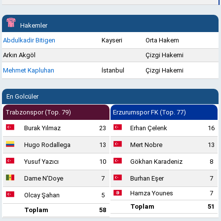
Hakemler
Abdulkadir Bitigen
Kayseri
Orta Hakem
Arkın Akgöl
Çizgi Hakemi
Mehmet Kapluhan
İstanbul
Çizgi Hakemi
En Golcüler
Trabzonspor (Top. 79)
Erzurumspor FK (Top. 77)
Burak Yılmaz
23
Erhan Çelenk
16
Hugo Rodallega
13
Mert Nobre
13
Yusuf Yazıcı
10
Gökhan Karadeniz
8
Dame N'Doye
7
Burhan Eşer
7
Hamza Younes
7
Olcay Şahan
5
Toplam
51
Toplam
58