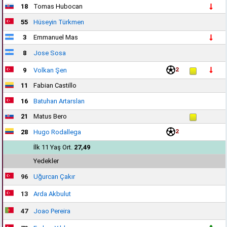
18
Tomas Hubocan
55
Hüseyin Türkmen
3
Emmanuel Mas
8
Jose Sosa
2
9
Volkan Şen
11
Fabian Castillo
16
Batuhan Artarslan
21
Matus Bero
2
28
Hugo Rodallega
İlk 11 Yaş Ort.
27,49
Yedekler
96
Uğurcan Çakır
13
Arda Akbulut
47
Joao Pereira