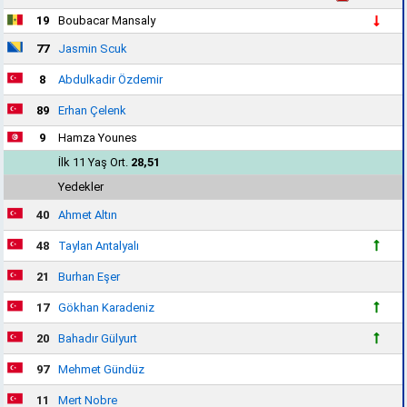
19
Boubacar Mansaly
77
Jasmin Scuk
8
Abdulkadir Özdemir
89
Erhan Çelenk
9
Hamza Younes
İlk 11 Yaş Ort.
28,51
Yedekler
40
Ahmet Altın
48
Taylan Antalyalı
21
Burhan Eşer
17
Gökhan Karadeniz
20
Bahadır Gülyurt
97
Mehmet Gündüz
11
Mert Nobre