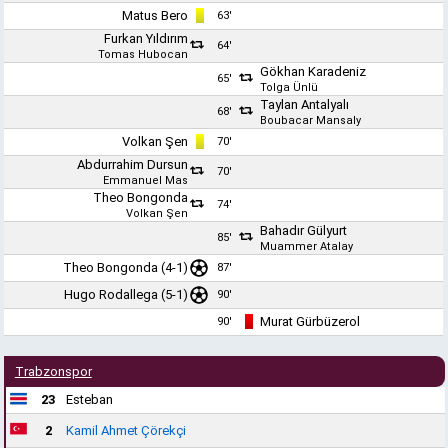
Matus Bero
63'
Furkan Yıldırım
64'
Tomas Hubocan
Gökhan Karadeniz
65'
Tolga Ünlü
Taylan Antalyalı
68'
Boubacar Mansaly
Volkan Şen
70'
Abdurrahim Dursun
70'
Emmanuel Mas
Theo Bongonda
74'
Volkan Şen
Bahadır Gülyurt
85'
Muammer Atalay
Theo Bongonda (4-1)
87'
Hugo Rodallega
(5-1)
90'
Murat Gürbüzerol
90'
Trabzonspor
23
Esteban
2
Kamil Ahmet Çörekçi