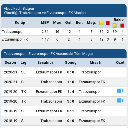
Abdulkadir Bitigen
Yönettiği Trabzonspor ve Erzurumspor FK Maçları
Rakip
Kulüp
MBP
Maç
Gal.
Ber.
Mağ.
Trabzonspor
2,31
16
12
1
3
32
2
39
4
Erzurumspor FK
1,17
6
2
1
3
12
3
9
1
Trabzonspor - Erzurumspor FK Arasındaki Tüm Maçlar
Sezon
Lig
Evsahibi
Sonuç
Misafir
Özet
2020-21
SL
Erzurumspor FK
0 : 0
Trabzonspor
2020-21
SL
Trabzonspor
1 : 0
Erzurumspor FK
2019-20
TK
Erzurumspor FK
1 : 4
Trabzonspor
2019-20
TK
Trabzonspor
5 : 0
Erzurumspor FK
2018-19
SL
Erzurumspor FK
0 : 1
Trabzonspor
2018-19
SL
Trabzonspor
0 : 0
Erzurumspor FK