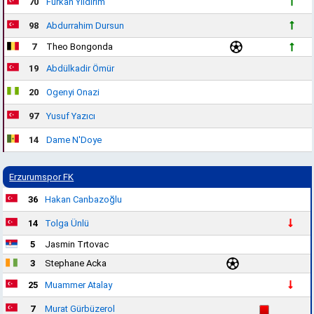
70
Furkan Yıldırım
98
Abdurrahim Dursun
7
Theo Bongonda
19
Abdülkadir Ömür
20
Ogenyi Onazi
97
Yusuf Yazıcı
14
Dame N'Doye
Erzurumspor FK
36
Hakan Canbazoğlu
14
Tolga Ünlü
5
Jasmin Trtovac
3
Stephane Acka
25
Muammer Atalay
7
Murat Gürbüzerol