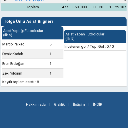
Toplam
477
368
333
0
58
1
29.187
Tolga Ünlü Asist Bilgileri
Asist Yaptığı Futbolcular
Asist Yapan Futbolcular
(İlk 5)
(İlk 5)
Marco Paixao
5
İncelenen gol / Top. Gol : 0 / 0
Deniz Kadah
1
Eren Erdoğan
1
Zeki Yıldırım
1
Kayıtlı toplam asisti : 8
Hakkımızda
|
Gizlilik
|
İletişim
|
İNDİR