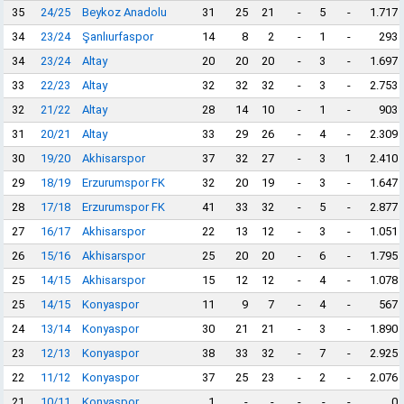
35
24/25
Beykoz Anadolu
31
25
21
-
5
-
1.717
34
23/24
Şanlıurfaspor
14
8
2
-
1
-
293
34
23/24
Altay
20
20
20
-
3
-
1.697
33
22/23
Altay
32
32
32
-
3
-
2.753
32
21/22
Altay
28
14
10
-
1
-
903
31
20/21
Altay
33
29
26
-
4
-
2.309
30
19/20
Akhisarspor
37
32
27
-
3
1
2.410
29
18/19
Erzurumspor FK
32
20
19
-
3
-
1.647
28
17/18
Erzurumspor FK
41
33
32
-
5
-
2.877
27
16/17
Akhisarspor
22
13
12
-
3
-
1.051
26
15/16
Akhisarspor
25
20
20
-
6
-
1.795
25
14/15
Akhisarspor
15
12
12
-
4
-
1.078
25
14/15
Konyaspor
11
9
7
-
4
-
567
24
13/14
Konyaspor
30
21
21
-
3
-
1.890
23
12/13
Konyaspor
38
33
32
-
7
-
2.925
22
11/12
Konyaspor
37
25
23
-
2
-
2.076
21
10/11
Konyaspor
1
-
-
-
-
-
0