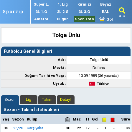
Süper L.
1. Lig
Kırmızı
Beyaz
Sporzip
3L 1.G
3L 2.G
3L 3.G
BAL
ara
Amatör
Bugün
Spor Toto
Gol
Tolga Ünlü
Futbolcu Genel Bilgileri
Adı :
Tolga Ünlü
Mevki :
Defans
Doğum Tarihi ve Yaşı :
10.09.1989 (36 yaşında)
Uyruk :
Türkiye
Sezon
Lig
Takım
Detaylı
Sezon - Takım İstatistikleri
Yaş
Sezon
Kulüp
Maç
11
Gol
Süre
36
25/26
Karşıyaka
30
22
17
-
1
-
1.199