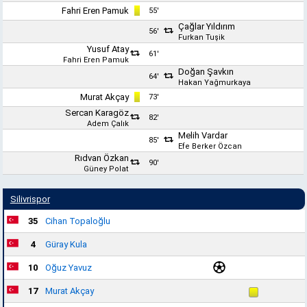
Fahri Eren Pamuk
55'
Çağlar Yıldırım
56'
Furkan Tuşik
Yusuf Atay
61'
Fahri Eren Pamuk
Doğan Şavkın
64'
Hakan Yağmurkaya
Murat Akçay
73'
Sercan Karagöz
82'
Adem Çalık
Melih Vardar
85'
Efe Berker Özcan
Rıdvan Özkan
90'
Güney Polat
Silivrispor
35
Cihan Topaloğlu
4
Güray Kula
10
Oğuz Yavuz
17
Murat Akçay