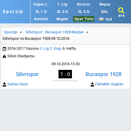
Süper L.
1. Lig
Kırmızı
Beyaz
Sporzip
3L 1.G
3L 2.G
3L 3.G
BAL
ara
Amatör
Bugün
Spor Toto
Gol
Sporzip
»
Silivrispor - Bucaspor 1928 Maçları
»
Silivrispor vs Bucaspor 1928 09.10.2016
2016-2017 Sezonu
3. Lig 2. Grup
6. Hafta
Silivri Stadyumu
09.10.2016 13:30
Silivrispor
1 : 0
Bucaspor 1928
Sertan Güriz
Fahrettin Sayhan