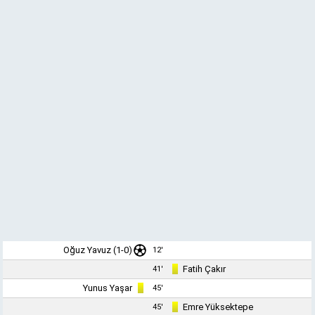
Oğuz Yavuz
(1-0)
12'
Fatih Çakır
41'
Yunus Yaşar
45'
Emre Yüksektepe
45'