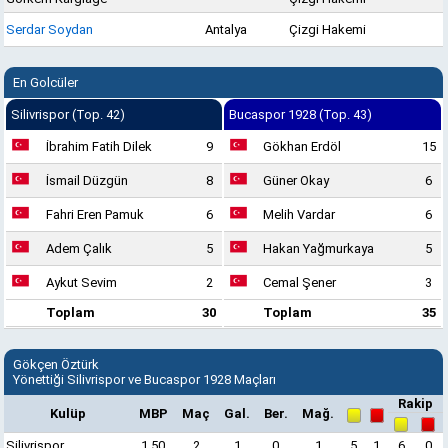
Serdar Soydan
Antalya
Çizgi Hakemi
En Golcüler
Silivrispor (Top. 42)
Bucaspor 1928 (Top. 43)
İbrahim Fatih Dilek
9
Gökhan Erdöl
15
İsmail Düzgün
8
Güner Okay
6
Fahri Eren Pamuk
6
Melih Vardar
6
Adem Çalık
5
Hakan Yağmurkaya
5
Aykut Sevim
2
Cemal Şener
3
Toplam
30
Toplam
35
Gökçen Öztürk
Yönettiği Silivrispor ve Bucaspor 1928 Maçları
Rakip
Kulüp
MBP
Maç
Gal.
Ber.
Mağ.
Silivrispor
1,50
2
1
0
1
5
1
6
0