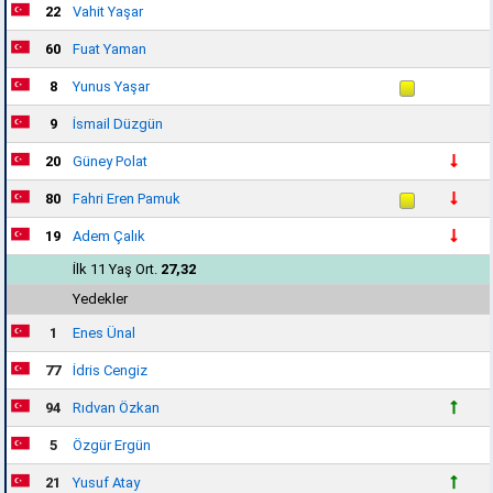
22
Vahit Yaşar
60
Fuat Yaman
8
Yunus Yaşar
9
İsmail Düzgün
20
Güney Polat
80
Fahri Eren Pamuk
19
Adem Çalık
İlk 11 Yaş Ort.
27,32
Yedekler
1
Enes Ünal
77
İdris Cengiz
94
Rıdvan Özkan
5
Özgür Ergün
21
Yusuf Atay