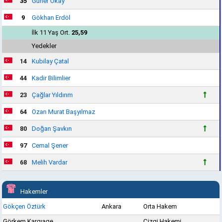
35
Güner Okay
9
Gökhan Erdöl
İlk 11 Yaş Ort.
25,59
Yedekler
14
Kubilay Çatal
44
Kadir Bilimlier
23
Çağlar Yıldırım
64
Ozan Murat Başyılmaz
80
Doğan Şavkın
97
Cemal Şener
68
Melih Vardar
Hakemler
Gökçen Öztürk
Ankara
Orta Hakem
Görkem Kargıage
Çizgi Hakemi