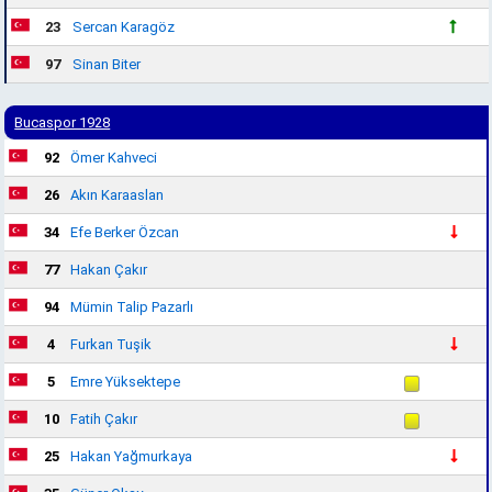
23
Sercan Karagöz
97
Sinan Biter
Bucaspor 1928
92
Ömer Kahveci
26
Akın Karaaslan
34
Efe Berker Özcan
77
Hakan Çakır
94
Mümin Talip Pazarlı
4
Furkan Tuşik
5
Emre Yüksektepe
10
Fatih Çakır
25
Hakan Yağmurkaya