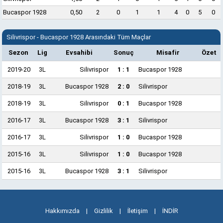
Bucaspor 1928
0,50
2
0
1
1
4
0
5
0
Silivrispor - Bucaspor 1928 Arasındaki Tüm Maçlar
Sezon
Lig
Evsahibi
Sonuç
Misafir
Özet
2019-20
3L
Silivrispor
1 : 1
Bucaspor 1928
2018-19
3L
Bucaspor 1928
2 : 0
Silivrispor
2018-19
3L
Silivrispor
0 : 1
Bucaspor 1928
2016-17
3L
Bucaspor 1928
3 : 1
Silivrispor
2016-17
3L
Silivrispor
1 : 0
Bucaspor 1928
2015-16
3L
Silivrispor
1 : 0
Bucaspor 1928
2015-16
3L
Bucaspor 1928
3 : 1
Silivrispor
Hakkımızda
|
Gizlilik
|
İletişim
|
İNDİR