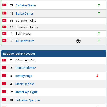
77
Çağatay Şahin
11
Berke Camcı
55
Süleyman Ülkü
58
Ramazan Arıtürk
4
Bekir Kaçar
9
Ali Deniz Kurt
Bağbaşı Zeytinköyspor
41
Oğuzhan Oğuz
2
Serat Korkmaz
5
Berkay Kaya
4
Mahir Çağdaş
82
Ahmet Alp Oğuz
88
Tolgahan Şengün