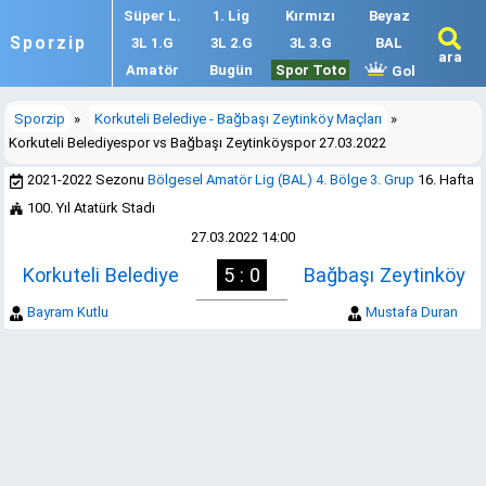
Süper L.
1. Lig
Kırmızı
Beyaz
Sporzip
3L 1.G
3L 2.G
3L 3.G
BAL
ara
Amatör
Bugün
Spor Toto
Gol
Sporzip
»
Korkuteli Belediye - Bağbaşı Zeytinköy Maçları
»
Korkuteli Belediyespor vs Bağbaşı Zeytinköyspor 27.03.2022
2021-2022 Sezonu
Bölgesel Amatör Lig (BAL) 4. Bölge 3. Grup
16. Hafta
100. Yıl Atatürk Stadı
27.03.2022 14:00
Korkuteli Belediye
5 : 0
Bağbaşı Zeytinköy
Bayram Kutlu
Mustafa Duran