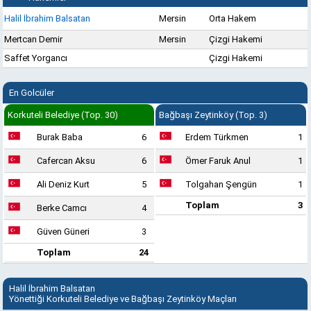
Halil İbrahim Balsatan
Mersin
Orta Hakem
Mertcan Demir
Mersin
Çizgi Hakemi
Saffet Yorgancı
Çizgi Hakemi
En Golcüler
Korkuteli Belediye (Top. 30)
Bağbaşı Zeytinköy (Top. 3)
Burak Baba
6
Erdem Türkmen
1
Cafercan Aksu
6
Ömer Faruk Anul
1
Ali Deniz Kurt
5
Tolgahan Şengün
1
Toplam
3
Berke Camcı
4
Güven Güneri
3
Toplam
24
Halil İbrahim Balsatan
Yönettiği Korkuteli Belediye ve Bağbaşı Zeytinköy Maçları