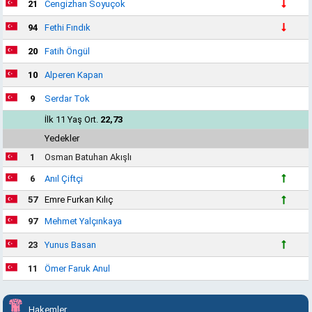
21
Cengizhan Soyuçok
94
Fethi Fındık
20
Fatih Öngül
10
Alperen Kapan
9
Serdar Tok
İlk 11 Yaş Ort.
22,73
Yedekler
1
Osman Batuhan Akışlı
6
Anıl Çiftçi
57
Emre Furkan Kılıç
97
Mehmet Yalçınkaya
23
Yunus Basan
11
Ömer Faruk Anul
Hakemler