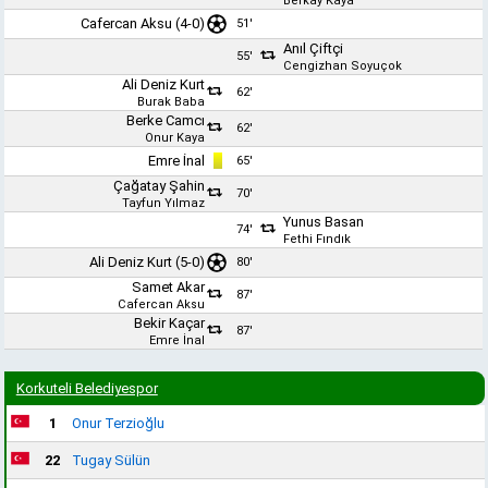
Berkay Kaya
Cafercan Aksu
(4-0)
51'
Anıl Çiftçi
55'
Cengizhan Soyuçok
Ali Deniz Kurt
62'
Burak Baba
Berke Camcı
62'
Onur Kaya
Emre İnal
65'
Çağatay Şahin
70'
Tayfun Yılmaz
Yunus Basan
74'
Fethi Fındık
Ali Deniz Kurt
(5-0)
80'
Samet Akar
87'
Cafercan Aksu
Bekir Kaçar
87'
Emre İnal
Korkuteli Belediyespor
1
Onur Terzioğlu
22
Tugay Sülün