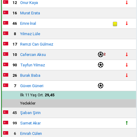
12
Onur Kaya
16
Murat Erata
46
Emre İnal
8
Yılmaz Lüle
17
Remzi Can Gülmez
2
10
Cafercan Aksu
90
Tayfun Yılmaz
26
Burak Baba
7
Güven Güneri
İlk 11 Yaş Ort.
29,45
Yedekler
45
Şaban Şirin
99
Samet Akar
6
Emrah Cülen