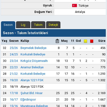
Uyruk :
Türkiye
Doğum Yeri :
Antalya
Sezon
Lig
Takım
Detaylı
Sezon - Takım İstatistikleri
Yaş
Sezon
Kulüp
Maç
11
Gol
Süre
32
25/26
Beymelek Belediye
8
7
5
-
-
-
456
31
24/25
Korkuteli Belediye
1
1
1
-
-
-
90
30
23/24
Kırkgöz Döşemealtı
18
13
7
1
2
-
773
29
22/23
Anamur Belediye
14
12
10
-
-
-
775
28
21/22
Korkuteli Belediye
17
17
16
-
1
-
1.293
26
19/20
Alanya 1221 FSK
15
15
15
-
5
-
1.302
25
18/19
Alanya 1221 FSK
24
17/18
Şuhut Bld. Hisar
25
25
25
-
4
-
2.169
23
16/17
Eğirdirspor
21
20
19
-
1
-
1.667
22
15/16
Muratpaşa Belediye
14
14
14
-
2
-
1.198