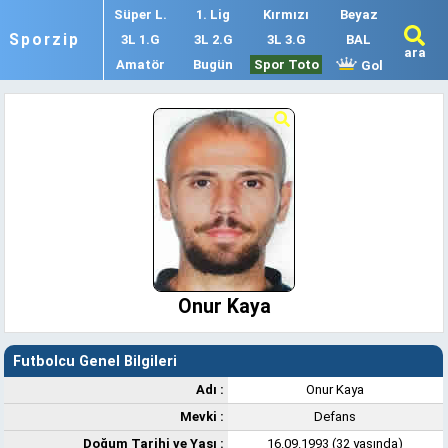
Süper L.
1. Lig
Kırmızı
Beyaz
Sporzip
3L 1.G
3L 2.G
3L 3.G
BAL
ara
Amatör
Bugün
Spor Toto
Gol
Onur Kaya
Futbolcu Genel Bilgileri
Adı :
Onur Kaya
Mevki :
Defans
Doğum Tarihi ve Yaşı :
16.09.1993 (32 yaşında)