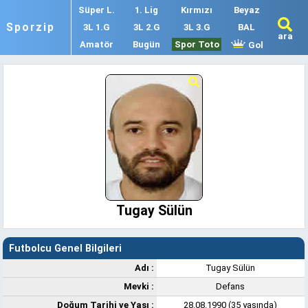
Süper L.
1. Lig
Kırmızı
Beyaz
Sporzip
3L 1.G
3L 2.G
3L 3.G
BAL
ara
Amatör
Bugün
Spor Toto
Gol
Tugay Sülün
Futbolcu Genel Bilgileri
Adı :
Tugay Sülün
Mevki :
Defans
Doğum Tarihi ve Yaşı :
28.08.1990 (35 yaşında)