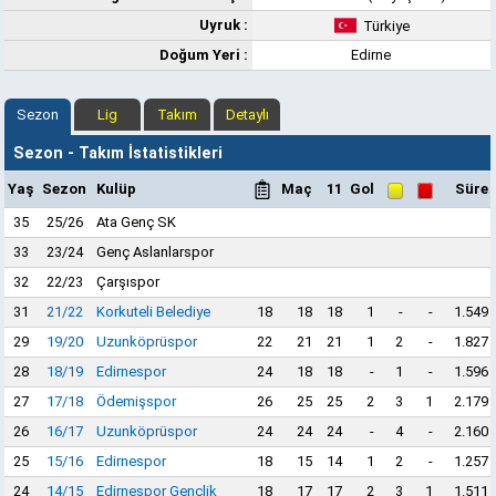
Uyruk :
Türkiye
Doğum Yeri :
Edirne
Sezon
Lig
Takım
Detaylı
Sezon - Takım İstatistikleri
Yaş
Sezon
Kulüp
Maç
11
Gol
Süre
35
25/26
Ata Genç SK
33
23/24
Genç Aslanlarspor
32
22/23
Çarşıspor
31
21/22
Korkuteli Belediye
18
18
18
1
-
-
1.549
29
19/20
Uzunköprüspor
22
21
21
1
2
-
1.827
28
18/19
Edirnespor
24
18
18
-
1
-
1.596
27
17/18
Ödemişspor
26
25
25
2
3
1
2.179
26
16/17
Uzunköprüspor
24
24
24
-
4
-
2.160
25
15/16
Edirnespor
18
15
14
1
2
-
1.257
24
14/15
Edirnespor Gençlik
18
17
17
2
3
1
1.511