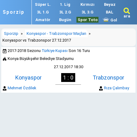
Süper L.
1. Lig
Kırmızı
Beyaz
Sporzip
3L 1.G
3L 2.G
3L 3.G
BAL
ara
Amatör
Bugün
Spor Toto
Gol
Sporzip
»
Konyaspor - Trabzonspor Maçları
»
Konyaspor vs Trabzonspor 27.12.2017
2017-2018 Sezonu
Türkiye Kupası
Son 16 Turu
Konya Büyükşehir Belediye Stadyumu
27.12.2017 18:30
Konyaspor
1 : 0
Trabzonspor
Mehmet Özdilek
Rıza Çalımbay