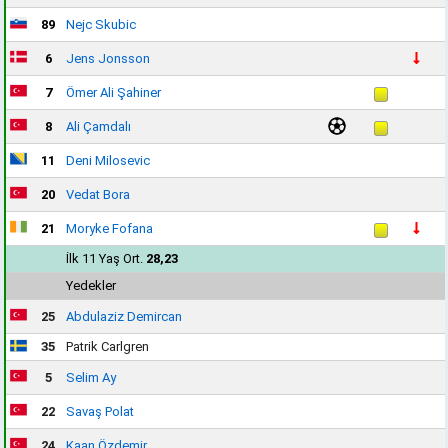
89
Nejc Skubic
6
Jens Jonsson
7
Ömer Ali Şahiner
8
Ali Çamdalı
11
Deni Milosevic
20
Vedat Bora
21
Moryke Fofana
İlk 11 Yaş Ort.
28,23
Yedekler
25
Abdulaziz Demircan
35
Patrik Carlgren
5
Selim Ay
22
Savaş Polat
24
Kaan Özdemir