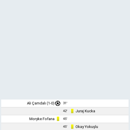
Ali Çamdalı
(1-0)
31'
Juraj Kucka
42'
Moryke Fofana
45'
Okay Yokuşlu
45'