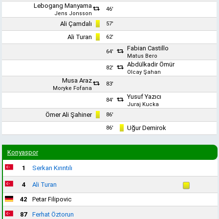
Lebogang Manyama
46'
Jens Jonsson
Ali Çamdalı
57'
Ali Turan
62'
Fabian Castillo
64'
Matus Bero
Abdülkadir Ömür
82'
Olcay Şahan
Musa Araz
83'
Moryke Fofana
Yusuf Yazıcı
84'
Juraj Kucka
Ömer Ali Şahiner
86'
Uğur Demirok
86'
Konyaspor
1
Serkan Kırıntılı
4
Ali Turan
42
Petar Filipovic
87
Ferhat Öztorun