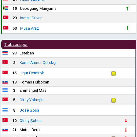
10
Lebogang Manyama
23
İsmail Güven
53
Musa Araz
Trabzonspor
23
Esteban
2
Kamil Ahmet Çörekçi
15
Uğur Demirok
18
Tomas Hubocan
3
Emmanuel Mas
5
Okay Yokuşlu
8
Jose Sosa
10
Olcay Şahan
21
Matus Bero