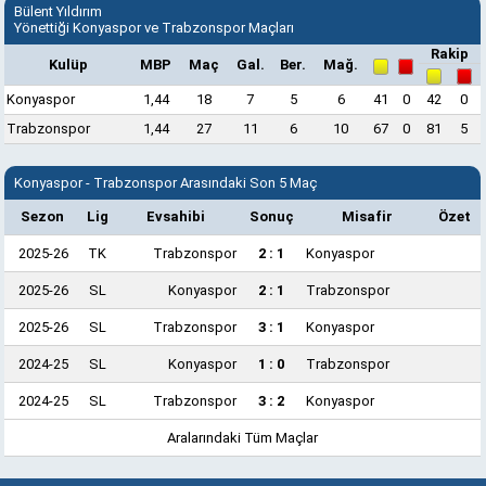
Bülent Yıldırım
Yönettiği Konyaspor ve Trabzonspor Maçları
Rakip
Kulüp
MBP
Maç
Gal.
Ber.
Mağ.
Konyaspor
1,44
18
7
5
6
41
0
42
0
Trabzonspor
1,44
27
11
6
10
67
0
81
5
Konyaspor - Trabzonspor Arasındaki Son 5 Maç
Sezon
Lig
Evsahibi
Sonuç
Misafir
Özet
2025-26
TK
Trabzonspor
2 : 1
Konyaspor
2025-26
SL
Konyaspor
2 : 1
Trabzonspor
2025-26
SL
Trabzonspor
3 : 1
Konyaspor
2024-25
SL
Konyaspor
1 : 0
Trabzonspor
2024-25
SL
Trabzonspor
3 : 2
Konyaspor
Aralarındaki Tüm Maçlar