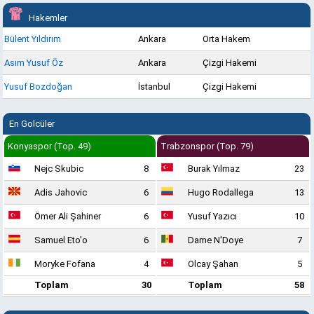
Hakemler
Bülent Yıldırım
Ankara
Orta Hakem
Asım Yusuf Öz
Ankara
Çizgi Hakemi
Yusuf Bozdoğan
İstanbul
Çizgi Hakemi
En Golcüler
Konyaspor (Top. 49)
Trabzonspor (Top. 79)
Nejc Skubic
8
Burak Yılmaz
23
Adis Jahovic
6
Hugo Rodallega
13
Ömer Ali Şahiner
6
Yusuf Yazıcı
10
Samuel Eto'o
6
Dame N'Doye
7
Moryke Fofana
4
Olcay Şahan
5
Toplam
30
Toplam
58