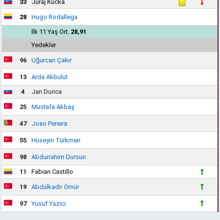
33
Juraj Kucka
28
Hugo Rodallega
İlk 11 Yaş Ort.
28,91
Yedekler
96
Uğurcan Çakır
13
Arda Akbulut
4
Jan Durica
25
Mustafa Akbaş
47
Joao Pereira
55
Hüseyin Türkmen
98
Abdurrahim Dursun
11
Fabian Castillo
19
Abdülkadir Ömür
97
Yusuf Yazıcı