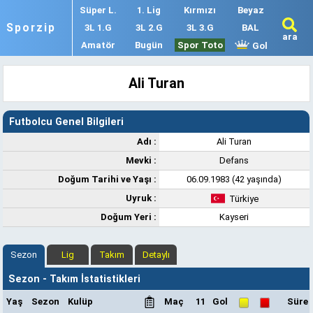
Süper L.
1. Lig
Kırmızı
Beyaz
Sporzip
3L 1.G
3L 2.G
3L 3.G
BAL
ara
Amatör
Bugün
Spor Toto
Gol
Ali Turan
Futbolcu Genel Bilgileri
Adı :
Ali Turan
Mevki :
Defans
Doğum Tarihi ve Yaşı :
06.09.1983 (42 yaşında)
Uyruk :
Türkiye
Doğum Yeri :
Kayseri
Sezon
Lig
Takım
Detaylı
Sezon - Takım İstatistikleri
Yaş
Sezon
Kulüp
Maç
11
Gol
Süre