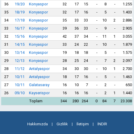
36
19/20
Konyaspor
32
17
15
-
8
-
1.255
35
18/19
Konyaspor
32
17
16
-
5
-
1.403
34
17/18
Konyaspor
35
33
33
-
10
2
2.886
33
16/17
Konyaspor
39
36
33
-
9
-
2.905
32
15/16
Konyaspor
42
37
34
-
11
1
3.055
31
14/15
Konyaspor
33
24
22
-
10
-
1.879
30
13/14
Konyaspor
19
18
18
-
5
-
1.575
29
12/13
Konyaspor
28
25
24
-
7
2
2.097
28
11/12
Antalyaspor
34
30
30
-
10
1
2.700
27
10/11
Antalyaspor
18
17
16
-
5
-
1.463
27
10/11
Galatasaray
16
10
7
-
2
-
650
26
09/10
Kayserispor
16
16
16
-
2
1
1.440
Toplam
344
280
264
0
84
7
23.308
Hakkımızda
|
Gizlilik
|
İletişim
|
İNDİR