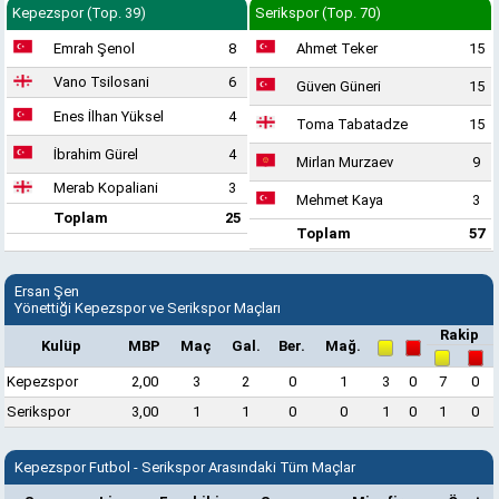
Kepezspor (Top. 39)
Serikspor (Top. 70)
Emrah Şenol
8
Ahmet Teker
15
Vano Tsilosani
6
Güven Güneri
15
Enes İlhan Yüksel
4
Toma Tabatadze
15
İbrahim Gürel
4
Mirlan Murzaev
9
Merab Kopaliani
3
Mehmet Kaya
3
Toplam
25
Toplam
57
Ersan Şen
Yönettiği Kepezspor ve Serikspor Maçları
Rakip
Kulüp
MBP
Maç
Gal.
Ber.
Mağ.
Kepezspor
2,00
3
2
0
1
3
0
7
0
Serikspor
3,00
1
1
0
0
1
0
1
0
Kepezspor Futbol - Serikspor Arasındaki Tüm Maçlar