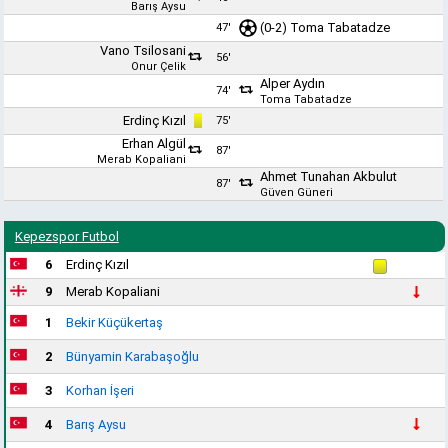
Barış Aysu
(0-2)
Toma Tabatadze
47'
Vano Tsilosani
56'
Onur Çelik
Alper Aydın
74'
Toma Tabatadze
Erdinç Kızıl
75'
Erhan Algül
87'
Merab Kopaliani
Ahmet Tunahan Akbulut
87'
Güven Güneri
Kepezspor Futbol
6
Erdinç Kızıl
9
Merab Kopaliani
1
Bekir Küçükertaş
2
Bünyamin Karabaşoğlu
3
Korhan İşeri
4
Barış Aysu