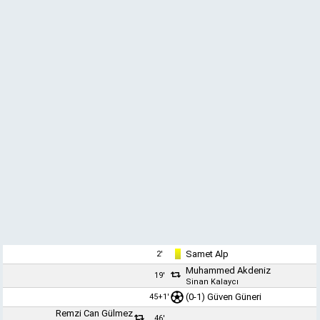
Samet Alp
2'
Muhammed Akdeniz
19'
Sinan Kalaycı
(0-1)
Güven Güneri
45+1'
Remzi Can Gülmez
46'