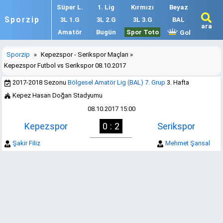
Süper L.
1. Lig
Kırmızı
Beyaz
Sporzip
3L 1.G
3L 2.G
3L 3.G
BAL
ara
Amatör
Bugün
Spor Toto
Gol
Sporzip
»
Kepezspor - Serikspor Maçları
»
Kepezspor Futbol vs Serikspor 08.10.2017
2017-2018 Sezonu
Bölgesel Amatör Lig (BAL) 7. Grup
3. Hafta
Kepez Hasan Doğan Stadyumu
08.10.2017 15:00
Kepezspor
0 : 2
Serikspor
Şakir Filiz
Mehmet Şansal