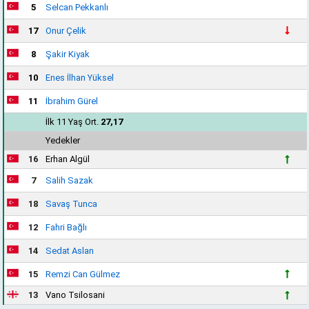
5
Selcan Pekkanlı
17
Onur Çelik
8
Şakir Kiyak
10
Enes İlhan Yüksel
11
İbrahim Gürel
İlk 11 Yaş Ort.
27,17
Yedekler
16
Erhan Algül
7
Salih Sazak
18
Savaş Tunca
12
Fahri Bağlı
14
Sedat Aslan
15
Remzi Can Gülmez
13
Vano Tsilosani