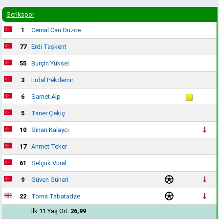
Serikspor
1
Cemal Can Düzce
77
Erdi Taşkent
55
Burçin Yüksel
3
Erdal Pekdemir
6
Samet Alp
5
Taner Çekiç
10
Sinan Kalaycı
17
Ahmet Teker
61
Selçuk Vural
9
Güven Güneri
22
Toma Tabatadze
İlk 11 Yaş Ort.
26,99