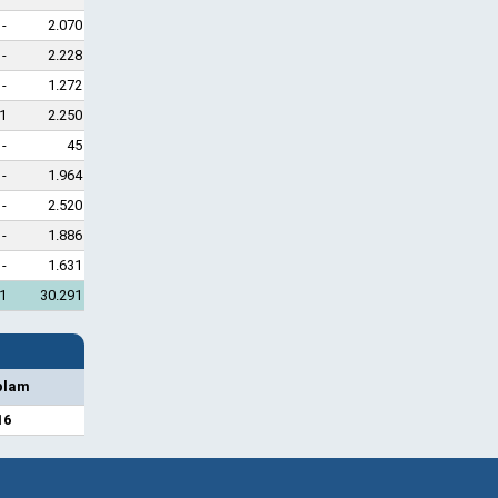
-
2.070
-
2.228
-
1.272
1
2.250
-
45
-
1.964
-
2.520
-
1.886
-
1.631
1
30.291
plam
16