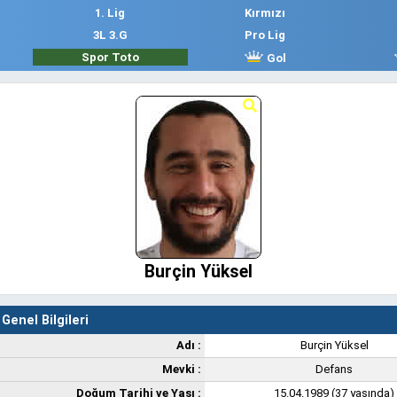
1. Lig
Kırmızı
3L 3.G
Pro Lig
Spor Toto
Gol
Burçin Yüksel
Genel Bilgileri
Adı :
Burçin Yüksel
Mevki :
Defans
Doğum Tarihi ve Yaşı :
15.04.1989 (37 yaşında)