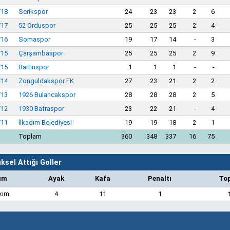
/18
Serikspor
24
23
23
2
6
/17
52 Orduspor
25
25
25
2
4
/16
Somaspor
19
17
14
-
3
/15
Çarşambaspor
25
25
25
2
9
/15
Bartınspor
1
1
1
-
-
/14
Zonguldakspor FK
27
23
21
2
2
/13
1926 Bulancakspor
28
28
28
2
5
/12
1930 Bafraspor
23
22
21
-
4
/11
İlkadım Belediyesi
19
19
18
2
1
Toplam
360
348
337
16
75
ksel Attığı Goller
ım
Ayak
Kafa
Penaltı
To
kım
4
11
1