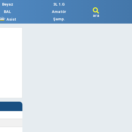
Beyaz
3L 1.G
BAL
Amatör
ara
Şamp.
Asist