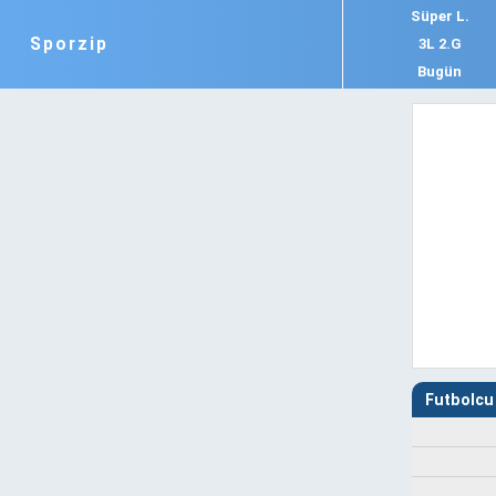
Süper L.
Sporzip
3L 2.G
Bugün
Futbolcu 