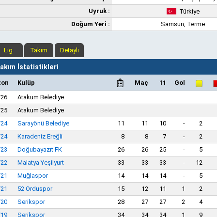
Uyruk :
Türkiye
Doğum Yeri :
Samsun, Terme
Lig
Takım
Detaylı
kım İstatistikleri
zon
Kulüp
Maç
11
Gol
/26
Atakum Belediye
/25
Atakum Belediye
/24
Sarayönü Belediye
11
11
10
-
2
/24
Karadeniz Ereğli
8
8
7
-
2
/23
Doğubayazıt FK
26
26
25
-
5
/22
Malatya Yeşilyurt
33
33
33
-
12
/21
Muğlaspor
14
14
14
-
5
/21
52 Orduspor
15
12
11
1
2
/20
Serikspor
28
27
27
2
4
/19
Serikspor
34
34
34
1
9