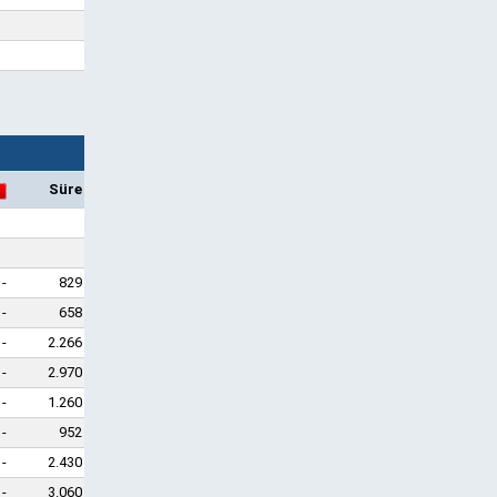
Süre
-
829
-
658
-
2.266
-
2.970
-
1.260
-
952
-
2.430
-
3.060