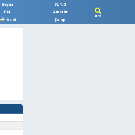
Beyaz
3L 1.G
BAL
Amatör
ara
Şamp.
Asist