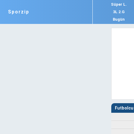
Süper L.
Sporzip
3L 2.G
Bugün
Futbolcu 