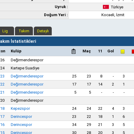
Uyruk :
Türkiye
Doğum Yeri :
Kocaeli, İzmit
Lig
Takım
Detaylı
kım İstatistikleri
zon
Kulüp
Maç
11
Gol
/26
Değirmenderespor
/24
Kartepe Suadiye
/23
Değirmenderespor
25
23
8
-
3
/22
Değirmenderespor
17
17
14
2
1
/21
Değirmenderespor
5
5
-
-
-
/20
Değirmenderespor
/18
Kepezspor
24
24
22
4
3
/17
Derincespor
23
22
18
1
6
/16
Derincespor
34
29
21
3
5
/15
Derincespor
30
28
20
3
5