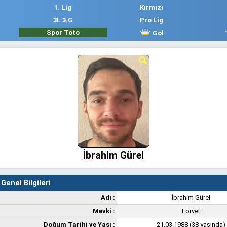
1. Lig
Kırmızı
3L 3.G
Pro Lig
Spor Toto
Gol
İbrahim Gürel
Genel Bilgileri
Adı :
İbrahim Gürel
Mevki :
Forvet
Doğum Tarihi ve Yaşı :
21.03.1988 (38 yaşında)