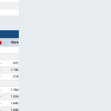
Süre
-
972
-
1.196
-
218
-
1.760
-
1.559
-
1.840
-
1.690