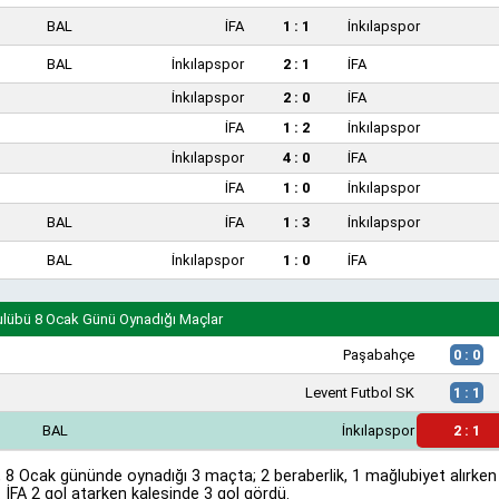
BAL
İFA
1 : 1
İnkılapspor
BAL
İnkılapspor
2 : 1
İFA
İnkılapspor
2 : 0
İFA
İFA
1 : 2
İnkılapspor
İnkılapspor
4 : 0
İFA
İFA
1 : 0
İnkılapspor
BAL
İFA
1 : 3
İnkılapspor
BAL
İnkılapspor
1 : 0
İFA
ulübü 8 Ocak Günü Oynadığı Maçlar
Paşabahçe
0 : 0
Levent Futbol SK
1 : 1
BAL
İnkılapspor
2 : 1
, 8 Ocak gününde oynadığı 3 maçta; 2 beraberlik, 1 mağlubiyet alırken 
 İFA 2 gol atarken kalesinde 3 gol gördü.