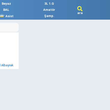
Beyaz
3L 1.G
BAL
Amatör
ara
Şamp.
Asist
l Albayrak