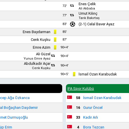
Enes Çelik
72'
Ali Akbaba
Umut Kılınç
77'
Tarık Bakırtaş
(2-1)
Celal Baver Ayaz
83'
Enes Baydarman
85'
Cenk Kuşku
87'
Emre Azim
90+4'
Ali Güzel
90+4'
Yunus Emre Ayaz
Abdulkadir Açar
90+4'
Cenk Kuşku
İsmail Ozan Karabudak
90+5'
İFA Spor Kulübü
cep Ağa Özkanca
58
İsmail Ozan Karabudak
lal Boğaçhan Daşdemir
16
Gurur Öncel
met Durmuşoğlu
33
Kadir Arlı
üp Erim
4
Bora Tezcan