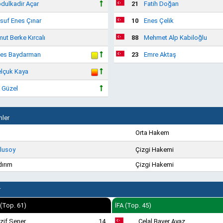
dulkadir Açar
21
Fatih Doğan
suf Enes Çınar
10
Enes Çelik
ut Berke Kırcalı
88
Mehmet Alp Kabiloğlu
es Baydarman
23
Emre Aktaş
lçuk Kaya
i Güzel
ler
Orta Hakem
Ulusoy
Çizgi Hakemi
dırım
Çizgi Hakemi
r
 (Top. 61)
İFA (Top. 45)
zif Şener
14
Celal Baver Ayaz