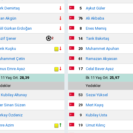
rk Demirtaş
5
Aykut Güler
an Akgün
76
Ali Akbaba
lil Gürkan Erdoğan
8
Enes Memiş
2
zif Şener
14
Tarık Bakırtaş
nk Kuşku
20
Muhammet Apuhan
hammet Çetin
61
Ramazan Akyasan
nus Emre Ayaz
17
Celal Baver Ayaz
k 11 Yaş Ort.
28,39
İlk 11 Yaş Ort.
25,97
dekler
Yedekler
i Kubilay Altunay
53
Sezai Yüksel
ker Sinan Süzen
29
Mert Kayış
rkay Özdeniz
9
Kubilay Usta
re Azim
19
Umut Kılınç