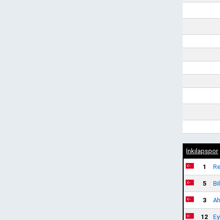
İnkılapspor
1
Re
5
Bi
3
Ah
12
Ey