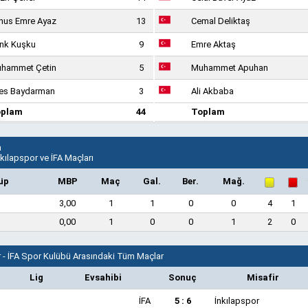
nus Emre Ayaz
13
Cemal Deliktaş
nk Kuşku
9
Emre Aktaş
hammet Çetin
5
Muhammet Apuhan
es Baydarman
3
Ali Akbaba
oplam
44
Toplam
n
nkılapspor ve İFA Maçları
üp
MBP
Maç
Gal.
Ber.
Mağ.
3,00
1
1
0
0
4
1
0,00
1
0
0
1
2
0
r - İFA Spor Kulübü Arasındaki Tüm Maçlar
Lig
Evsahibi
Sonuç
Misafir
İFA
5 : 6
İnkılapspor