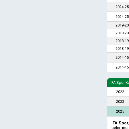
2024-25
2024-25
2019-20
2019-20
2018-19
2018-19
2014-15
2014-15
İFA Spor K
2022
2023
2025
İFA Spor
gelemedi.