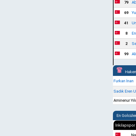
79
Ab
69
Yu
41
Um
8
En
2
Se
99
Al
Hakem
Furkan İnan
Sadık Eren 
Aminenur Yıl
En Golcüle
İnkılapspor
Na