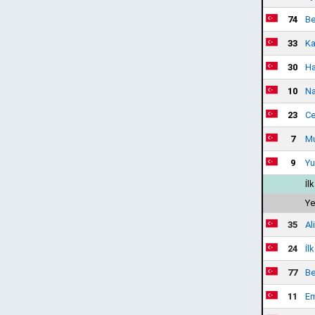
74
Be
33
Ka
30
Ha
10
Na
23
Ce
7
Mu
9
Yu
İl
Ye
35
Al
24
İl
77
Be
11
Em