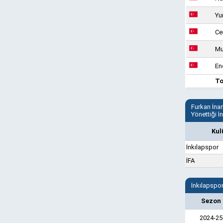
Yu
Ce
Mu
En
T
Furkan İna
Yönettiği İ
Kul
İnkılapspor
İFA
İnkılapspo
Sezon
2024-25