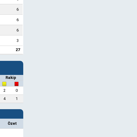
6
6
6
3
27
Rakip
2
0
4
1
Özet