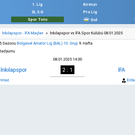
1. Lig
Kırmızı
3L 3.G
Pro Lig
Spor Toto
Gol
İnkılapspor - İFA Maçları
»
İnkılapspor vs İFA Spor Kulübü 08.01.2025
25 Sezonu
Bölgesel Amatör Lig (BAL) 10. Grup
9. Hafta
Stadyumu
08.01.2025 14:00
İnkılapspor
2 : 1
İFA
önmez
Erda