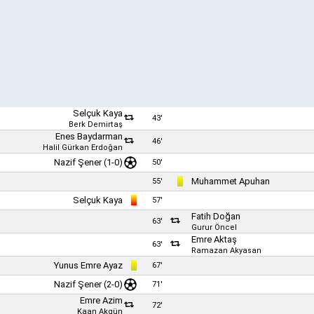
Selçuk Kaya
43'
Berk Demirtaş
Enes Baydarman
46'
Halil Gürkan Erdoğan
Nazif Şener
(1-0)
50'
Muhammet Apuhan
55'
Selçuk Kaya
57'
Fatih Doğan
63'
Gurur Öncel
Emre Aktaş
63'
Ramazan Akyasan
Yunus Emre Ayaz
67'
Nazif Şener
(2-0)
71'
Emre Azim
72'
Kaan Akgün