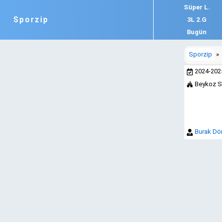
Süper L.
Sporzip
3L 2.G
Bugün
Sporzip
»
2024-20
Beykoz 
Burak D