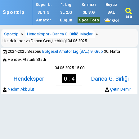
Süper L.
1. Lig
Kırmızı
Beyaz
Sporzip
3L 1.G
3L 2.G
3L 3.G
BAL
ara
Amatör
Bugün
Spor Toto
Gol
Sporzip
»
Hendekspor - Darıca G. Birliği Maçları
»
Hendekspor vs Darıca Gençlerbirliği 04.05.2025
2024-2025 Sezonu
Bölgesel Amatör Lig (BAL) 9. Grup
30. Hafta
Hendek Atatürk Stadı
04.05.2025 15:00
Hendekspor
0 : 4
Darıca G. Birliği
Nedim Akbulut
Çetin Demir