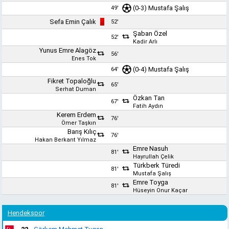
(0-3)
Mustafa Şalış
49'
Sefa Emin Çalık
52'
Şaban Özel
52'
Kadir Arlı
Yunus Emre Alagöz
56'
Enes Tok
(0-4)
Mustafa Şalış
64'
Fikret Topaloğlu
65'
Serhat Duman
Özkan Tan
67'
Fatih Aydın
Kerem Erdem
76'
Ömer Taşkın
Barış Kılıç
76'
Hakan Berkant Yılmaz
Emre Nasuh
81'
Hayrullah Çelik
Türkberk Türedi
81'
Mustafa Şalış
Emre Toyga
81'
Hüseyin Onur Kaçar
Hendekspor