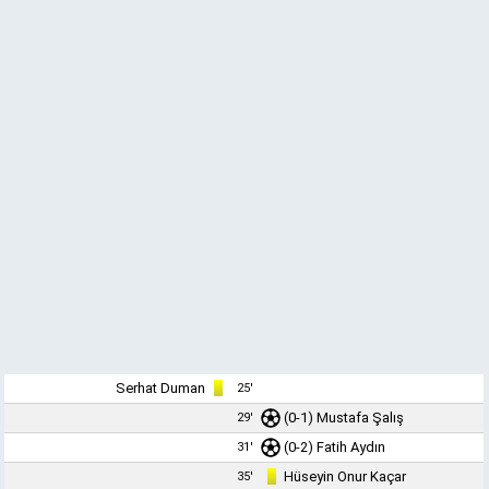
Serhat Duman
25'
(0-1)
Mustafa Şalış
29'
(0-2)
Fatih Aydın
31'
Hüseyin Onur Kaçar
35'