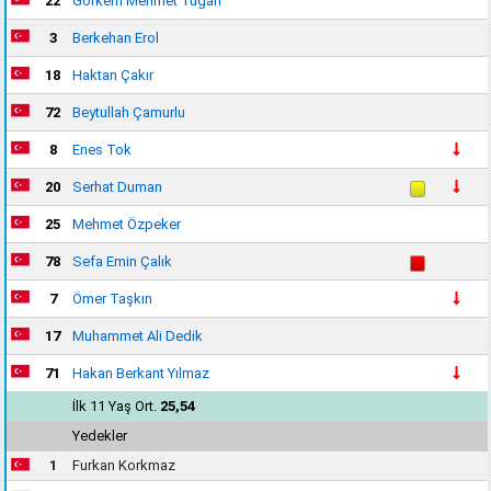
22
Görkem Mehmet Tugan
3
Berkehan Erol
18
Haktan Çakır
72
Beytullah Çamurlu
8
Enes Tok
20
Serhat Duman
25
Mehmet Özpeker
78
Sefa Emin Çalık
7
Ömer Taşkın
17
Muhammet Ali Dedik
71
Hakan Berkant Yılmaz
İlk 11 Yaş Ort.
25,54
Yedekler
1
Furkan Korkmaz