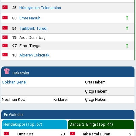
25
Hüseyincan Tekinarslan
80
Emre Nasuh
54
Türkberk Türedi
75
Arda Demirbaş
97
Emre Toyga
10
Alperen Eskiçırak
Hakemler
Gökhan Şenel
Orta Hakem
Çizgi Hakemi
Neslihan Koç
Kırklareli
Çizgi Hakemi
En Golcüler
Hendekspor (Top. 67)
Darıca G. Birliği (Top. 44)
Ümit Koz
20
Faik Kartal Duran
6