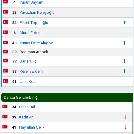
4
Yusuf Bayram
23
Yavuzhan Keleşoğlu
54
Fikret Topaloğlu
6
Murat Erdemir
40
Yunus Emre Alagöz
89
Bedirhan Atabek
77
Barış Kılıç
83
Kerem Erdem
61
Ümit Koz
Darıca Gençlerbirliği
34
Cihan Bal
39
Kadir Arlı
41
Hayrullah Çelik