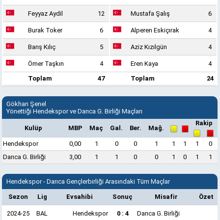
Feyyaz Aydil
12
Mustafa Şalış
6
Burak Toker
6
Alperen Eskiçırak
4
Barış Kılıç
5
Aziz Kızılgün
4
Ömer Taşkın
4
Eren Kaya
4
Toplam
47
Toplam
24
Gökhan Şenel
Yönettiği Hendekspor ve Darıca G. Birliği Maçları
Rakip
Kulüp
MBP
Maç
Gal.
Ber.
Mağ.
Hendekspor
0,00
1
0
0
1
1
1
1
0
Darıca G. Birliği
3,00
1
1
0
0
1
0
1
1
Hendekspor - Darıca Gençlerbirliği Arasındaki Tüm Maçlar
Sezon
Lig
Evsahibi
Sonuç
Misafir
Özet
2024-25
BAL
Hendekspor
0 : 4
Darıca G. Birliği