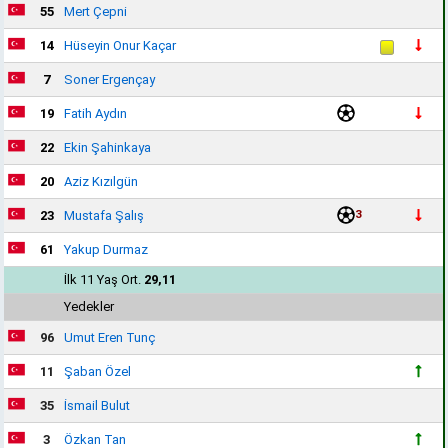
55
Mert Çepni
14
Hüseyin Onur Kaçar
7
Soner Ergençay
19
Fatih Aydın
22
Ekin Şahinkaya
20
Aziz Kızılgün
3
23
Mustafa Şalış
61
Yakup Durmaz
İlk 11 Yaş Ort.
29,11
Yedekler
96
Umut Eren Tunç
11
Şaban Özel
35
İsmail Bulut
3
Özkan Tan