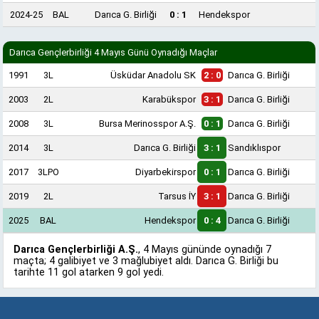
2024-25
BAL
Darıca G. Birliği
0 : 1
Hendekspor
Darıca Gençlerbirliği 4 Mayıs Günü Oynadığı Maçlar
1991
3L
Üsküdar Anadolu SK
2 : 0
Darıca G. Birliği
2003
2L
Karabükspor
3 : 1
Darıca G. Birliği
2008
3L
Bursa Merinosspor A.Ş.
0 : 1
Darıca G. Birliği
2014
3L
Darıca G. Birliği
3 : 1
Sandıklıspor
2017
3LPO
Diyarbekirspor
0 : 1
Darıca G. Birliği
2019
2L
Tarsus İY
3 : 1
Darıca G. Birliği
2025
BAL
Hendekspor
0 : 4
Darıca G. Birliği
Darıca Gençlerbirliği A.Ş.
, 4 Mayıs gününde oynadığı 7
maçta; 4 galibiyet ve 3 mağlubiyet aldı. Darıca G. Birliği bu
tarihte 11 gol atarken 9 gol yedi.