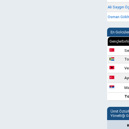
Ali Saygın Ö
Osman Gökha
En Golcüle
Gençlerbirli
Se
To
Ve
Ay
Ma
T
Ümit Öztür
Yönettiği G
K