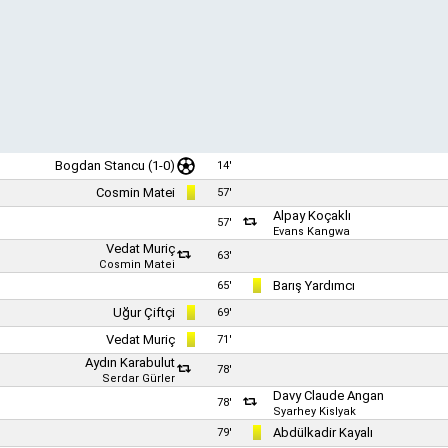
Bogdan Stancu
(1-0)
14'
Cosmin Matei
57'
Alpay Koçaklı
57'
Evans Kangwa
Vedat Muriç
63'
Cosmin Matei
Barış Yardımcı
65'
Uğur Çiftçi
69'
Vedat Muriç
71'
Aydın Karabulut
78'
Serdar Gürler
Davy Claude Angan
78'
Syarhey Kislyak
Abdülkadir Kayalı
79'