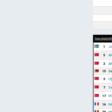
Gençlerbirli
1
Jo
5
Ah
2
Ah
15
Se
3
Uğ
7
Se
17
İr
16
Mi
30
Co