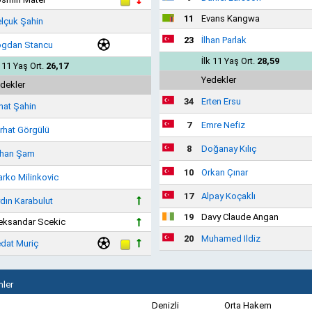
11
Evans Kangwa
lçuk Şahin
23
İlhan Parlak
gdan Stancu
İlk 11 Yaş Ort.
28,59
k 11 Yaş Ort.
26,17
Yedekler
dekler
34
Erten Ersu
hat Şahin
7
Emre Nefiz
rhat Görgülü
8
Doğanay Kılıç
han Şam
10
Orkan Çınar
rko Milinkovic
17
Alpay Koçaklı
dın Karabulut
19
Davy Claude Angan
eksandar Scekic
20
Muhamed Ildiz
dat Muriç
ler
Denizli
Orta Hakem