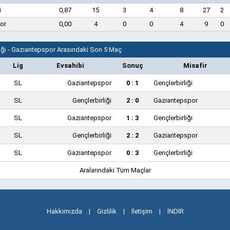
i
0,87
15
3
4
8
27
2
or
0,00
4
0
0
4
9
0
liği - Gaziantepspor Arasındaki Son 5 Maç
Lig
Evsahibi
Sonuç
Misafir
SL
Gaziantepspor
0 : 1
Gençlerbirliği
SL
Gençlerbirliği
2 : 0
Gaziantepspor
SL
Gaziantepspor
1 : 3
Gençlerbirliği
SL
Gençlerbirliği
2 : 2
Gaziantepspor
SL
Gaziantepspor
0 : 3
Gençlerbirliği
Aralarındaki Tüm Maçlar
Hakkımızda
|
Gizlilik
|
İletişim
|
İNDİR