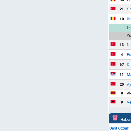
21
Se
10
Bo
İl
Ye
13
Ni
4
Fe
67
Or
11
Ma
20
Ay
8
Al
9
Ve
Hakem
Ümit Öztürk