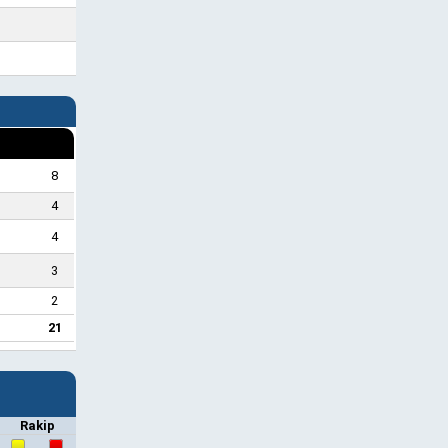
8
4
4
3
2
21
Rakip