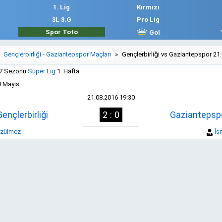
1. Lig
Kırmızı
3L 3.G
Pro Lig
Spor Toto
Gol
Gençlerbirliği - Gaziantepspor Maçları
»
Gençlerbirliği vs Gaziantepspor 21
17 Sezonu
Süper Lig
1. Hafta
9 Mayıs
21.08.2016 19:30
Gençlerbirliği
2 : 0
Gaziantepsp
Üzülmez
İs