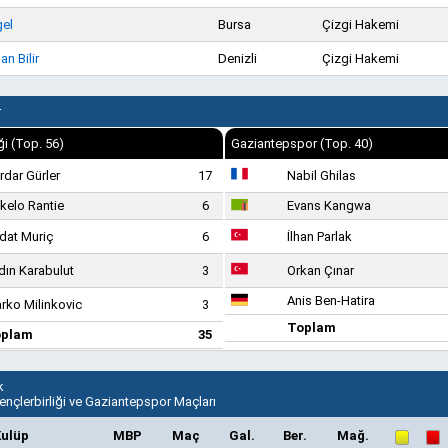
gel
Bursa
Çizgi Hakemi
n Bilir
Denizli
Çizgi Hakemi
r
ği (Top. 56)
Gaziantepspor (Top. 40)
rdar Gürler
17
Nabil Ghilas
kelo Rantie
6
Evans Kangwa
dat Muriç
6
İlhan Parlak
dın Karabulut
3
Orkan Çınar
Anis Ben-Hatira
rko Milinkovic
3
Toplam
oplam
35
k
ençlerbirliği ve Gaziantepspor Maçları
ulüp
MBP
Maç
Gal.
Ber.
Mağ.