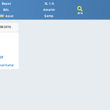
Beyaz
3L 1.G
BAL
Amatör
ara
Şamp.
Asist
.08.2016
or
mail Kartal