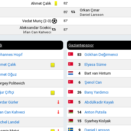
Ahmet Çalık
82'
Orkan Çınar
85'
Daniel Larsson
Vedat Muriç
(2-0)
87'
Aleksandar Scekic
87'
İrfan Can Kahveci
ği
Gaziantepspor
hannes Hopf
83
Gökhan Değirmenci
met Çalık
3
Elyasa Süme
4
Bart van Hintum
met Oğuz
6
Şenol Can
rgey Politevich
ur Çiftçi
26
Barış Yardımcı
rdar Gürler
5
Abdülkadir Kayalı
fan Can Kahveci
14
Anton Putsila
15
Syarhey Kislyak
chel Landel
9
Daniel Larsson
smin Matei