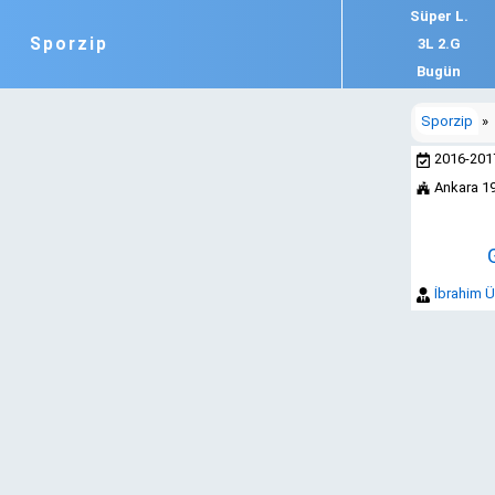
Süper L.
Sporzip
3L 2.G
Bugün
Sporzip
»
2016-20
Ankara 1
İbrahim 