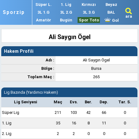
Süper L.
1. Lig
Kırmızı
Beyaz
Sporzip
3L 1.G
3L 2.G
3L 3.G
BAL
ara
Amatör
Bugün
Spor Toto
Gol
Ali Saygın Ögel
Hakem Profili
Adı :
Ali Saygın Ögel
Bölge :
Bursa
Toplam Maç :
265
Lig Bazında (Yardımcı Hakem)
Lig Seviyesi
Maç
Evs.
Ber.
Dep.
Tar. S.
Süper Lig
211
103
42
66
0
1. Lig
35
16
8
11
0
2. Lig
2
2
0
0
0