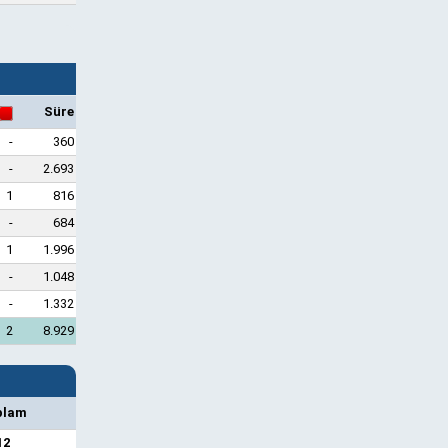
Süre
-
360
-
2.693
1
816
-
684
1
1.996
-
1.048
-
1.332
2
8.929
plam
12