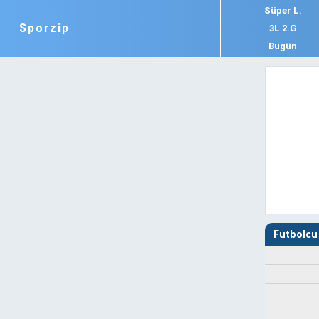
Süper L.
Sporzip
3L 2.G
Bugün
Futbolcu 