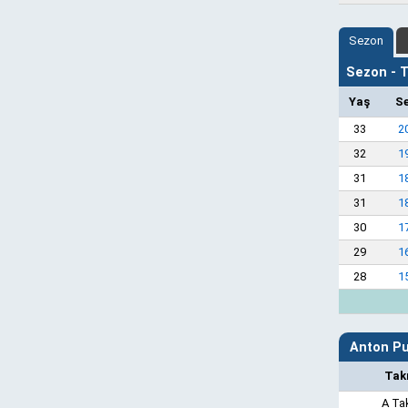
Sezon
Sezon - Ta
Yaş
S
33
2
32
1
31
1
31
1
30
1
29
1
28
1
Anton Put
Tak
A Ta