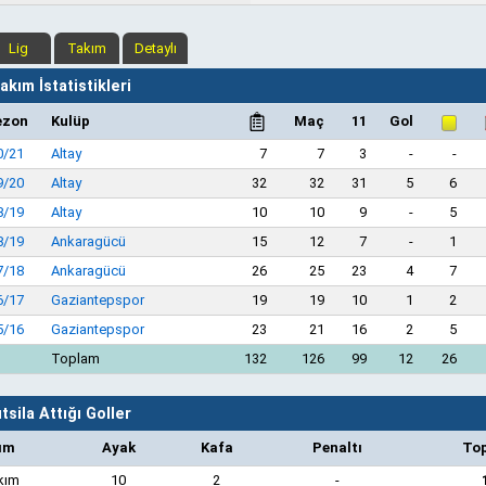
Lig
Takım
Detaylı
kım İstatistikleri
ezon
Kulüp
Maç
11
Gol
0/21
Altay
7
7
3
-
-
9/20
Altay
32
32
31
5
6
8/19
Altay
10
10
9
-
5
8/19
Ankaragücü
15
12
7
-
1
7/18
Ankaragücü
26
25
23
4
7
6/17
Gaziantepspor
19
19
10
1
2
5/16
Gaziantepspor
23
21
16
2
5
Toplam
132
126
99
12
26
sila Attığı Goller
ım
Ayak
Kafa
Penaltı
To
kım
10
2
-