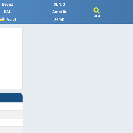
Beyaz
3L 1.G
BAL
Amatör
ara
Şamp.
Asist