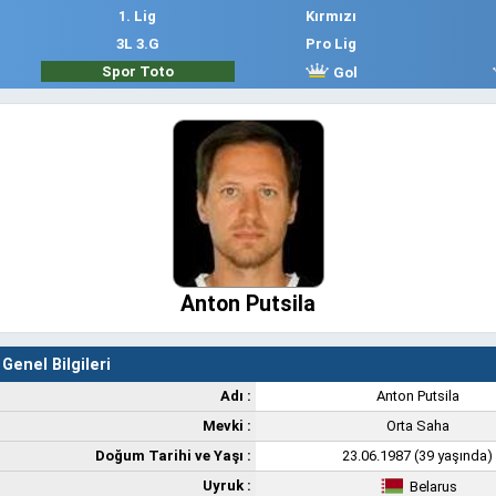
1. Lig
Kırmızı
3L 3.G
Pro Lig
Spor Toto
Gol
Anton Putsila
Genel Bilgileri
Adı :
Anton Putsila
Mevki :
Orta Saha
Doğum Tarihi ve Yaşı :
23.06.1987 (39 yaşında)
Uyruk :
Belarus