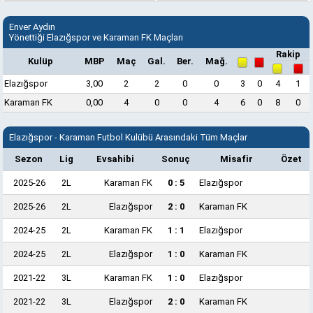
Enver Aydın
Yönettiği Elazığspor ve Karaman FK Maçları
Rakip
Kulüp
MBP
Maç
Gal.
Ber.
Mağ.
Elazığspor
3,00
2
2
0
0
3
0
4
1
Karaman FK
0,00
4
0
0
4
6
0
8
0
Elazığspor - Karaman Futbol Kulübü Arasındaki Tüm Maçlar
Sezon
Lig
Evsahibi
Sonuç
Misafir
Özet
2025-26
2L
Karaman FK
0 : 5
Elazığspor
2025-26
2L
Elazığspor
2 : 0
Karaman FK
2024-25
2L
Karaman FK
1 : 1
Elazığspor
2024-25
2L
Elazığspor
1 : 0
Karaman FK
2021-22
3L
Karaman FK
1 : 0
Elazığspor
2021-22
3L
Elazığspor
2 : 0
Karaman FK