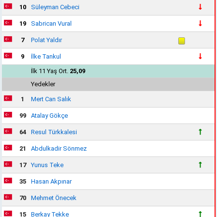
10
Süleyman Cebeci
19
Sabrican Vural
7
Polat Yaldır
9
İlke Tankul
İlk 11 Yaş Ort.
25,09
Yedekler
1
Mert Can Salık
99
Atalay Gökçe
64
Resul Türkkalesi
21
Abdulkadir Sönmez
17
Yunus Teke
35
Hasan Akpınar
70
Mehmet Önecek
15
Berkay Tekke