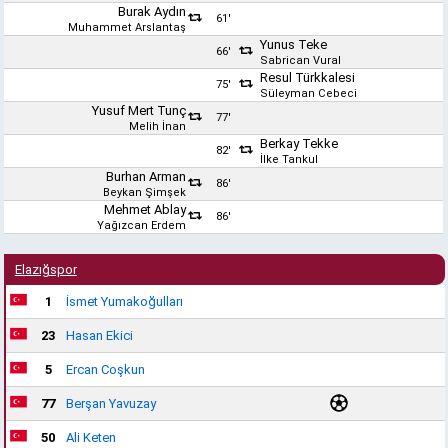
Burak Aydın
61'
Muhammet Arslantaş
Yunus Teke
66'
Sabrican Vural
Resul Türkkalesi
75'
Süleyman Cebeci
Yusuf Mert Tunç
77'
Melih İnan
Berkay Tekke
82'
İlke Tankul
Burhan Arman
86'
Beykan Şimşek
Mehmet Ablay
86'
Yağızcan Erdem
Elazığspor
1
İsmet Yumakoğulları
23
Hasan Ekici
5
Ercan Coşkun
77
Berşan Yavuzay
50
Ali Keten