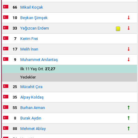
66
Mikail Koçak
10
Beykan Şimşek
33
Yağızcan Erdem
7
Kerim Frei
17
Melih İnan
9
Muhammet Arslantaş
İlk 11 Yaş Ort.
27,27
Yedekler
25
Mücahit Çıra
35
Alpay Koldaş
55
Burhan Arman
8
Burak Aydın
88
Mehmet Ablay