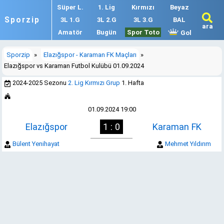
Süper L.
1. Lig
Kırmızı
Beyaz
Sporzip
3L 1.G
3L 2.G
3L 3.G
BAL
ara
Amatör
Bugün
Spor Toto
Gol
Sporzip
»
Elazığspor - Karaman FK Maçları
»
Elazığspor vs Karaman Futbol Kulübü 01.09.2024
2024-2025 Sezonu
2. Lig Kırmızı Grup
1. Hafta
01.09.2024 19:00
Elazığspor
1 : 0
Karaman FK
Bülent Yenihayat
Mehmet Yıldırım