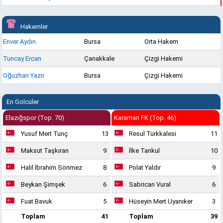
Hakemler
Enver Aydın
Bursa
Orta Hakem
Tuncay Ercan
Çanakkale
Çizgi Hakemi
Oğuzhan Yazır
Bursa
Çizgi Hakemi
En Golcüler
Elazığspor (Top. 70)
Karaman FK (Top. 46)
Yusuf Mert Tunç
13
Resul Türkkalesi
11
Maksut Taşkıran
9
İlke Tankul
10
Halil İbrahim Sönmez
8
Polat Yaldır
9
Beykan Şimşek
6
Sabrican Vural
6
Fuat Bavuk
5
Hüseyin Mert Uyanıker
3
Toplam
41
Toplam
39