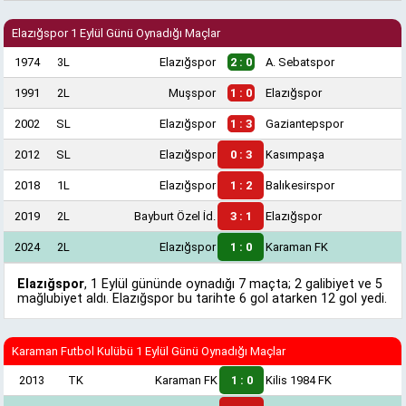
Elazığspor 1 Eylül Günü Oynadığı Maçlar
1974
3L
Elazığspor
2 : 0
A. Sebatspor
1991
2L
Muşspor
1 : 0
Elazığspor
2002
SL
Elazığspor
1 : 3
Gaziantepspor
2012
SL
Elazığspor
0 : 3
Kasımpaşa
2018
1L
Elazığspor
1 : 2
Balıkesirspor
2019
2L
Bayburt Özel İd.
3 : 1
Elazığspor
2024
2L
Elazığspor
1 : 0
Karaman FK
Elazığspor
, 1 Eylül gününde oynadığı 7 maçta; 2 galibiyet ve 5
mağlubiyet aldı. Elazığspor bu tarihte 6 gol atarken 12 gol yedi.
Karaman Futbol Kulübü 1 Eylül Günü Oynadığı Maçlar
2013
TK
Karaman FK
1 : 0
Kilis 1984 FK