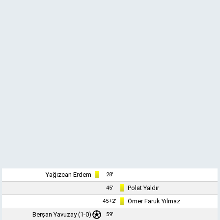
Yağızcan Erdem
28'
Polat Yaldır
45'
Ömer Faruk Yılmaz
45+2'
Berşan Yavuzay
(1-0)
59'