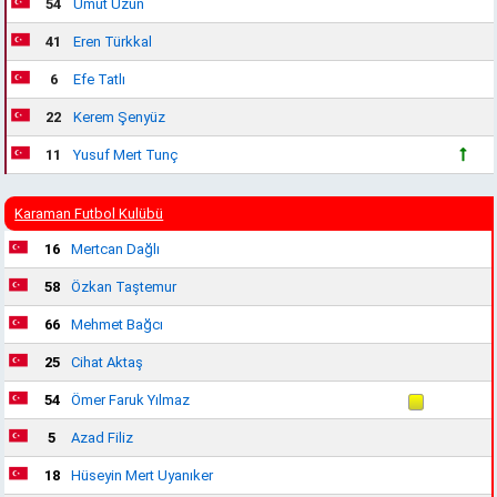
54
Umut Uzun
41
Eren Türkkal
6
Efe Tatlı
22
Kerem Şenyüz
11
Yusuf Mert Tunç
Karaman Futbol Kulübü
16
Mertcan Dağlı
58
Özkan Taştemur
66
Mehmet Bağcı
25
Cihat Aktaş
54
Ömer Faruk Yılmaz
5
Azad Filiz
18
Hüseyin Mert Uyanıker