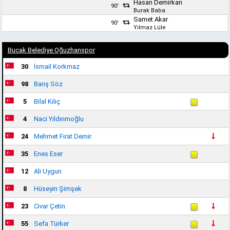
Hasan Demirkan
90'
Burak Baba
Samet Akar
90'
Yılmaz Lüle
Bucak Belediye Oğuzhanspor
30
İsmail Korkmaz
98
Barış Söz
5
Bilal Kılıç
4
Naci Yıldırımoğlu
24
Mehmet Fırat Demir
35
Enes Eser
12
Ali Uygun
8
Hüseyin Şimşek
23
Civar Çetin
55
Sefa Türker