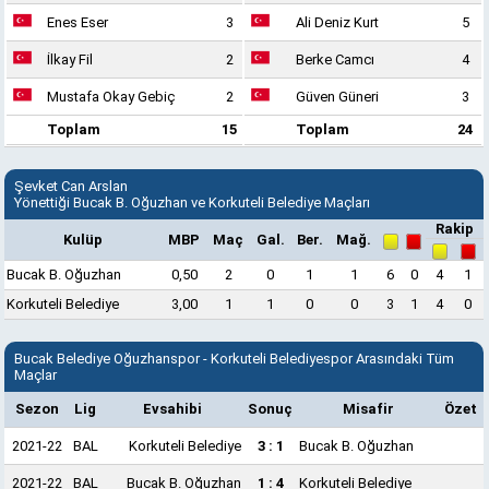
Enes Eser
3
Ali Deniz Kurt
5
İlkay Fil
2
Berke Camcı
4
Mustafa Okay Gebiç
2
Güven Güneri
3
Toplam
15
Toplam
24
Şevket Can Arslan
Yönettiği Bucak B. Oğuzhan ve Korkuteli Belediye Maçları
Rakip
Kulüp
MBP
Maç
Gal.
Ber.
Mağ.
Bucak B. Oğuzhan
0,50
2
0
1
1
6
0
4
1
Korkuteli Belediye
3,00
1
1
0
0
3
1
4
0
Bucak Belediye Oğuzhanspor - Korkuteli Belediyespor Arasındaki Tüm
Maçlar
Sezon
Lig
Evsahibi
Sonuç
Misafir
Özet
2021-22
BAL
Korkuteli Belediye
3 : 1
Bucak B. Oğuzhan
2021-22
BAL
Bucak B. Oğuzhan
1 : 4
Korkuteli Belediye