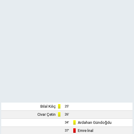
Bilal Kılıç
25'
Civar Çetin
26'
Ardahan Gündoğdu
34'
Emre İnal
37'