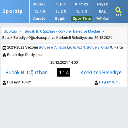
Süper L.
1. Lig
Kırmızı
Beyaz
Sporzip
3L 1.G
3L 2.G
3L 3.G
BAL
ara
Amatör
Bugün
Spor Toto
Gol
Sporzip
»
Bucak B. Oğuzhan - Korkuteli Belediye Maçları
»
Bucak Belediye Oğuzhanspor vs Korkuteli Belediyespor 26.12.2021
2021-2022 Sezonu
Bölgesel Amatör Lig (BAL) 4. Bölge 3. Grup
9. Hafta
Bucak İlçe Stadyumu
26.12.2021 14:00
Bucak B. Oğuzhan
1 : 4
Korkuteli Belediye
Hüseyin Tulum
Bayram Kutlu