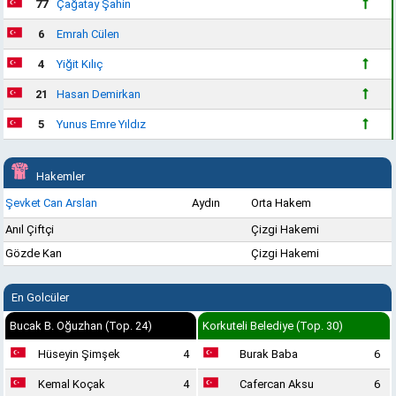
77
Çağatay Şahin
6
Emrah Cülen
4
Yiğit Kılıç
21
Hasan Demirkan
5
Yunus Emre Yıldız
Hakemler
Şevket Can Arslan
Aydın
Orta Hakem
Anıl Çiftçi
Çizgi Hakemi
Gözde Kan
Çizgi Hakemi
En Golcüler
Bucak B. Oğuzhan (Top. 24)
Korkuteli Belediye (Top. 30)
Hüseyin Şimşek
4
Burak Baba
6
Kemal Koçak
4
Cafercan Aksu
6