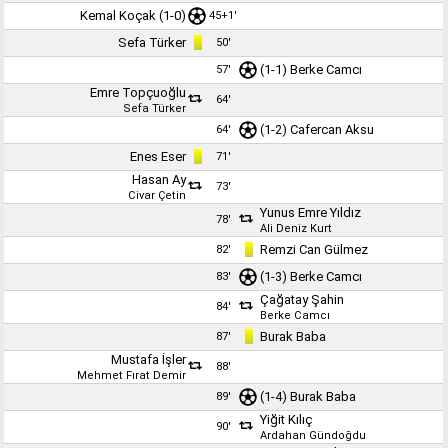
Kemal Koçak
(1-0)
45+1'
Sefa Türker
50'
(1-1)
Berke Camcı
57'
Emre Topçuoğlu
64'
Sefa Türker
(1-2)
Cafercan Aksu
64'
Enes Eser
71'
Hasan Ay
73'
Civar Çetin
Yunus Emre Yıldız
78'
Ali Deniz Kurt
Remzi Can Gülmez
82'
(1-3)
Berke Camcı
83'
Çağatay Şahin
84'
Berke Camcı
Burak Baba
87'
Mustafa İşler
88'
Mehmet Fırat Demir
(1-4)
Burak Baba
89'
Yiğit Kılıç
90'
Ardahan Gündoğdu