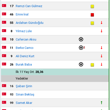
17
Remzi Can Gülmez
46
Emre İnal
55
Ardahan Gündoğdu
8
Yılmaz Lüle
10
Cafercan Aksu
2
11
Berke Camcı
9
Ali Deniz Kurt
26
Burak Baba
İlk 11 Yaş Ort.
28,36
Yedekler
16
Şaban Şirin
93
Sinan Bektaş
99
Samet Akar