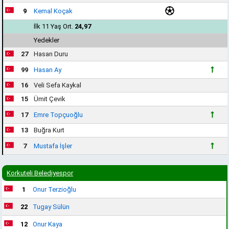
9
Kemal Koçak
İlk 11 Yaş Ort.
24,97
Yedekler
27
Hasan Duru
99
Hasan Ay
16
Veli Sefa Kaykal
15
Ümit Çevik
17
Emre Topçuoğlu
13
Buğra Kurt
7
Mustafa İşler
Korkuteli Belediyespor
1
Onur Terzioğlu
22
Tugay Sülün
12
Onur Kaya