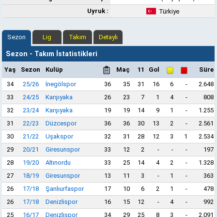
Uyruk :
Türkiye
Sezon
Lig
Takım
Detaylı
Sezon - Takım İstatistikleri
Yaş
Sezon
Kulüp
Maç
11
Gol
Süre
34
25/26
İnegölspor
36
35
31
16
6
-
2.648
33
24/25
Karşıyaka
26
23
7
1
4
-
808
32
23/24
Karşıyaka
19
19
14
9
1
-
1.255
31
22/23
Düzcespor
36
36
30
13
2
-
2.561
30
21/22
Uşakspor
32
31
28
12
3
1
2.534
29
20/21
Giresunspor
33
12
2
-
-
-
197
28
19/20
Altınordu
33
25
14
4
2
-
1.328
27
18/19
Giresunspor
13
11
3
-
1
-
363
26
17/18
Şanlıurfaspor
17
10
6
2
1
-
478
26
17/18
Denizlispor
16
15
12
-
4
-
992
25
16/17
Denizlispor
34
29
25
8
3
-
2.091