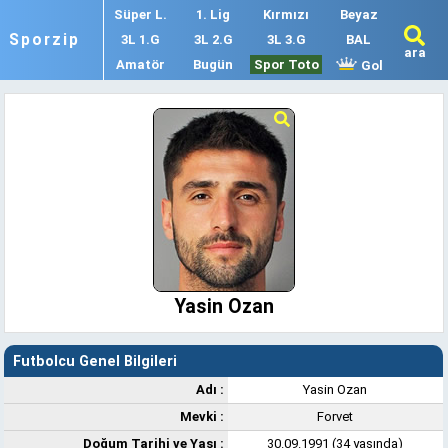
Süper L.
1. Lig
Kırmızı
Beyaz
Sporzip
3L 1.G
3L 2.G
3L 3.G
BAL
ara
Amatör
Bugün
Spor Toto
Gol
Yasin Ozan
Futbolcu Genel Bilgileri
Adı :
Yasin Ozan
Mevki :
Forvet
Doğum Tarihi ve Yaşı :
30.09.1991 (34 yaşında)