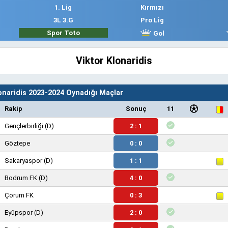
1. Lig
Kırmızı
3L 3.G
Pro Lig
Spor Toto
Gol
Viktor Klonaridis
lonaridis 2023-2024 Oynadığı Maçlar
Rakip
Sonuç
11
Gençlerbirliği
(D)
2 : 1
Göztepe
0 : 0
Sakaryaspor
(D)
1 : 1
Bodrum FK
(D)
4 : 0
Çorum FK
0 : 3
Eyüpspor
(D)
2 : 0