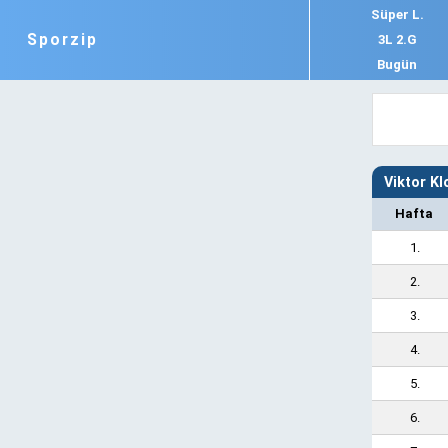
Süper L.
Sporzip
3L 2.G
Bugün
Viktor K
Hafta
1.
2.
3.
4.
5.
6.