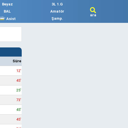
Beyaz
3L 1.G
BAL
Amatör
ara
Şamp.
Asist
Süre
12'
45'
25'
73'
45'
45'