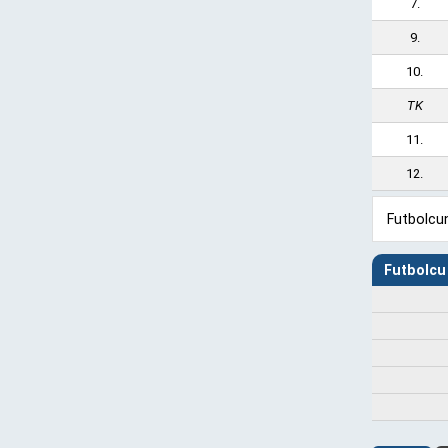
7.
9.
10.
TK
11.
12.
Futbolcun
Futbolcu 