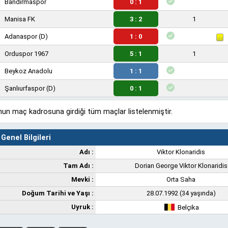
Bandırmaspor
0 : 1
Manisa FK
3 : 2
1
Adanaspor
(D)
1 : 0
Orduspor 1967
5 : 1
1
Beykoz Anadolu
1 : 1
Şanlıurfaspor
(D)
0 : 1
un maç kadrosuna girdiği tüm maçlar listelenmiştir.
Genel Bilgileri
Adı :
Viktor Klonaridis
Tam Adı :
Dorian George Viktor Klonaridis
Mevki :
Orta Saha
Doğum Tarihi ve Yaşı :
28.07.1992 (34 yaşında)
Uyruk :
Belçika