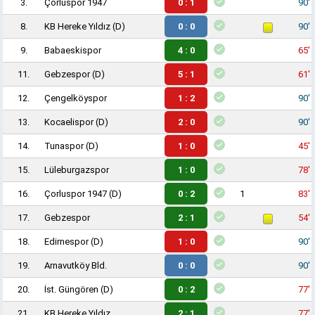
3.
Çorluspor 1947
0 : 1
90'
8.
KB Hereke Yıldız
(D)
0 : 0
90'
9.
Babaeskispor
4 : 0
65'
11.
Gebzespor
(D)
5 : 1
61'
12.
Çengelköyspor
1 : 2
90'
13.
Kocaelispor
(D)
2 : 0
90'
14.
Tunaspor
(D)
1 : 0
45'
15.
Lüleburgazspor
1 : 0
78'
16.
Çorluspor 1947
(D)
0 : 2
1
83'
17.
Gebzespor
2 : 1
54'
18.
Edirnespor
(D)
1 : 0
90'
19.
Arnavutköy Bld.
0 : 0
90'
20.
İst. Güngören
(D)
0 : 2
77'
21.
KB Hereke Yıldız
2 : 1
77'