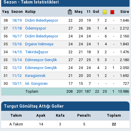
Sezon - Takım İstatistikleri
Yaş
Sezon
Kulüp
Maç
11
Gol
Süre
38
18/19
Didim Belediyespor
22
20
19
7
2
-
1.646
37
17/18
Ödemişspor
27
26
26
1
4
-
2.212
36
16/17
Didim Belediyespor
24
24
24
-
6
-
2.160
35
15/16
Ergene Velimeşe
24
24
24
1
4
-
1.843
34
14/15
Tekirdağspor
22
21
18
3
2
-
1.476
33
13/14
Edirnespor Gençlik
27
27
25
5
3
-
2.180
32
12/13
Edirnespor Gençlik
24
24
24
4
2
1
2.050
31
11/12
Karagümrük
21
20
20
1
2
-
1.692
30
10/11
İst. Güngören
17
15
7
-
-
-
727
Toplam
208
201
187
22
25
1
15.986
Turgut Gönültaş Attığı Goller
Takım
Ayak
Kafa
Penaltı
Toplam
A Takım
14
3
5
22