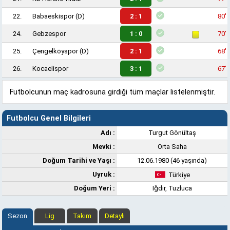
22.
Babaeskispor
(D)
2 : 1
80'
24.
Gebzespor
1 : 0
70'
25.
Çengelköyspor
(D)
2 : 1
68'
26.
Kocaelispor
3 : 1
67'
Futbolcunun maç kadrosuna girdiği tüm maçlar listelenmiştir.
Futbolcu Genel Bilgileri
Adı :
Turgut Gönültaş
Mevki :
Orta Saha
Doğum Tarihi ve Yaşı :
12.06.1980 (46 yaşında)
Uyruk :
Türkiye
Doğum Yeri :
Iğdır, Tuzluca
Sezon
Lig
Takım
Detaylı