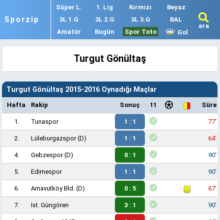
Süper L.
1. Lig
Kırmızı
Beyaz
Sporzip
3L 1.G
3L 2.G
3L 3.G
BAL
ara
Amatör
Bugün
Spor Toto
Gol
Turgut Gönültaş
Turgut Gönültaş 2015-2016 Oynadığı Maçlar
Hafta
Rakip
Sonuç
11
Süre
1.
Tunaspor
1 : 1
77'
2.
Lüleburgazspor
(D)
1 : 1
64'
4.
Gebzespor
(D)
0 : 1
90'
5.
Edirnespor
1 : 1
90'
6.
Arnavutköy Bld.
(D)
0 : 5
67'
7.
İst. Güngören
3 : 1
90'