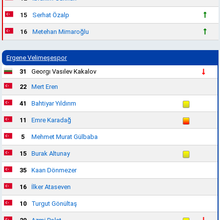
15
Serhat Özalp
16
Metehan Mimaroğlu
Ergene Velimeşespor
31
Georgı Vasılev Kakalov
22
Mert Eren
41
Bahtiyar Yıldırım
11
Emre Karadağ
5
Mehmet Murat Gülbaba
15
Burak Altunay
35
Kaan Dönmezer
16
İlker Ataseven
10
Turgut Gönültaş