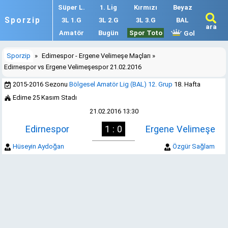
Süper L.
1. Lig
Kırmızı
Beyaz
Sporzip
3L 1.G
3L 2.G
3L 3.G
BAL
ara
Amatör
Bugün
Spor Toto
Gol
Sporzip
»
Edirnespor - Ergene Velimeşe Maçları
»
Edirnespor vs Ergene Velimeşespor 21.02.2016
2015-2016 Sezonu
Bölgesel Amatör Lig (BAL) 12. Grup
18. Hafta
Edirne 25 Kasım Stadı
21.02.2016 13:30
Edirnespor
1 : 0
Ergene Velimeşe
Hüseyin Aydoğan
Özgür Sağlam