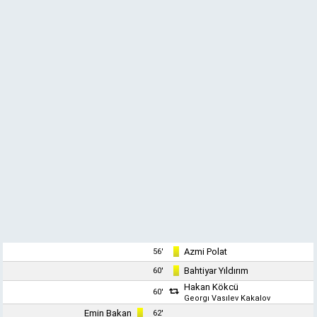
Azmi Polat
56'
Bahtiyar Yıldırım
60'
Hakan Kökcü
60'
Georgı Vasılev Kakalov
Emin Bakan
62'