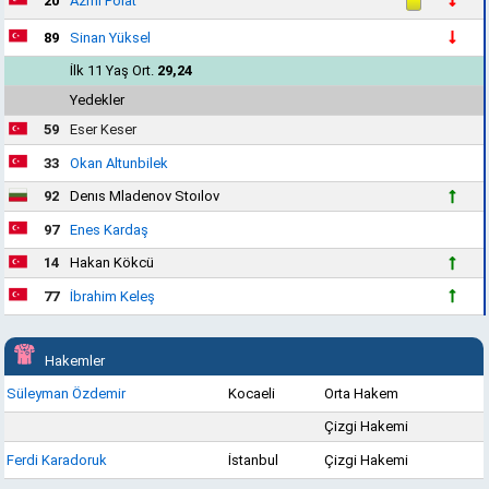
20
Azmi Polat
89
Sinan Yüksel
İlk 11 Yaş Ort.
29,24
Yedekler
59
Eser Keser
33
Okan Altunbilek
92
Denıs Mladenov Stoılov
97
Enes Kardaş
14
Hakan Kökcü
77
İbrahim Keleş
Hakemler
Süleyman Özdemir
Kocaeli
Orta Hakem
Çizgi Hakemi
Ferdi Karadoruk
İstanbul
Çizgi Hakemi