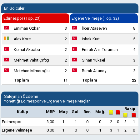
En Golcüler
Edirnespor (Top. 23)
Ergene Velimeşe (Top. 32)
Emirhan Özkan
3
İlker Ataseven
8
Alex Kore
2
İshak Kurt
5
Kemal Akbaba
2
Emrah Anıl Toraman
4
Mehmet Vahit Çiftçi
2
Sinan Yüksel
3
Metehan Mimaroğlu
2
Burak Altunay
2
Toplam
11
Toplam
22
Süleyman Özdemir
Yönettiği Edirnespor ve Ergene Velimeşe Maçları
Rakip
Kulüp
MBP
Maç
Gal.
Ber.
Mağ.
Edirnespor
3,00
1
1
0
0
2
0
3
1
Ergene Velimeşe
0,00
1
0
0
1
3
1
2
0