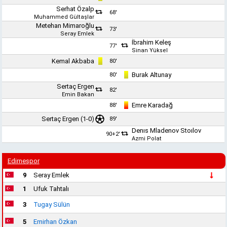
Serhat Özalp
68'
Muhammed Gültaşlar
Metehan Mimaroğlu
73'
Seray Emlek
İbrahim Keleş
77'
Sinan Yüksel
Kemal Akbaba
80'
Burak Altunay
80'
Sertaç Ergen
82'
Emin Bakan
Emre Karadağ
88'
Sertaç Ergen
(1-0)
89'
Denıs Mladenov Stoılov
90+2'
Azmi Polat
Edirnespor
9
Seray Emlek
1
Ufuk Tahtalı
3
Tugay Sülün
5
Emirhan Özkan