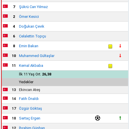
7
Şükrü Can Yılmaz
2
Ömer Kesici
4
Doğukan Çevik
6
Celalettin Topçu
8
Emin Bakan
10
Muhammed Gültaşlar
11
Kemal Akbaba
İlk 11 Yaş Ort.
26,38
Yedekler
13
Ekincan Ateş
14
Fatih Önaldı
17
Özgür Göktaş
18
Sertaç Ergen
12
İbrahim Günhan