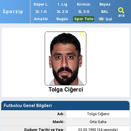
Süper L.
1. Lig
Kırmızı
Beyaz
Sporzip
3L 1.G
3L 2.G
3L 3.G
BAL
ara
Amatör
Bugün
Spor Toto
Gol
Tolga Ciğerci
Futbolcu Genel Bilgileri
Adı :
Tolga Ciğerci
Mevki :
Orta Saha
Doğum Tarihi ve Yaşı :
23.03.1992 (34 yaşında)