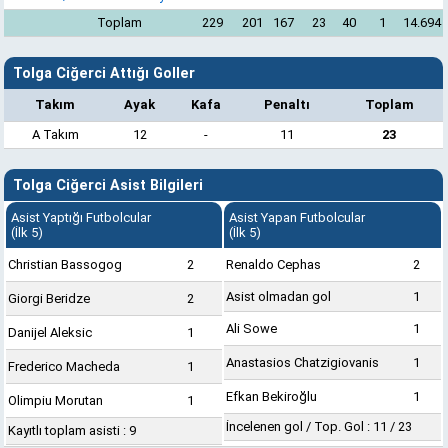
Toplam
229
201
167
23
40
1
14.694
Tolga Ciğerci Attığı Goller
Takım
Ayak
Kafa
Penaltı
Toplam
A Takım
12
-
11
23
Tolga Ciğerci Asist Bilgileri
Asist Yaptığı Futbolcular
Asist Yapan Futbolcular
(İlk 5)
(İlk 5)
Christian Bassogog
2
Renaldo Cephas
2
Asist olmadan gol
1
Giorgi Beridze
2
Ali Sowe
1
Danijel Aleksic
1
Anastasios Chatzigiovanis
1
Frederico Macheda
1
Efkan Bekiroğlu
1
Olimpiu Morutan
1
İncelenen gol / Top. Gol : 11 / 23
Kayıtlı toplam asisti : 9