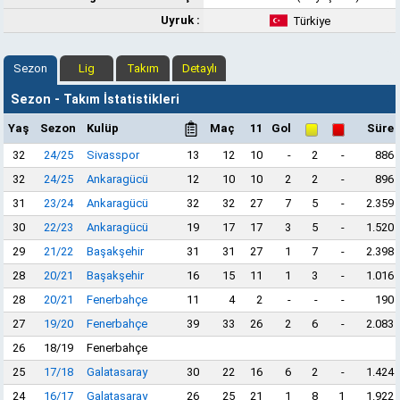
Uyruk :
Türkiye
Sezon
Lig
Takım
Detaylı
Sezon - Takım İstatistikleri
Yaş
Sezon
Kulüp
Maç
11
Gol
Süre
32
24/25
Sivasspor
13
12
10
-
2
-
886
32
24/25
Ankaragücü
12
10
10
2
2
-
896
31
23/24
Ankaragücü
32
32
27
7
5
-
2.359
30
22/23
Ankaragücü
19
17
17
3
5
-
1.520
29
21/22
Başakşehir
31
31
27
1
7
-
2.398
28
20/21
Başakşehir
16
15
11
1
3
-
1.016
28
20/21
Fenerbahçe
11
4
2
-
-
-
190
27
19/20
Fenerbahçe
39
33
26
2
6
-
2.083
26
18/19
Fenerbahçe
25
17/18
Galatasaray
30
22
16
6
2
-
1.424
24
16/17
Galatasaray
26
25
21
1
8
1
1.922