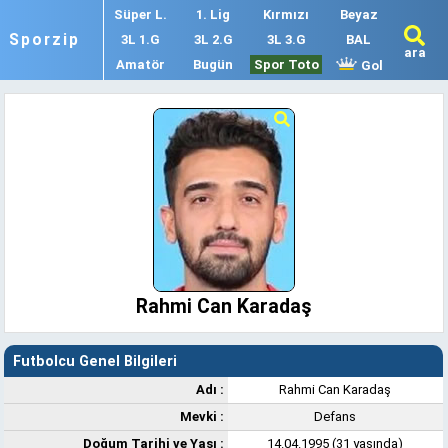
Süper L.
1. Lig
Kırmızı
Beyaz
Sporzip
3L 1.G
3L 2.G
3L 3.G
BAL
ara
Amatör
Bugün
Spor Toto
Gol
Rahmi Can Karadaş
Futbolcu Genel Bilgileri
Adı :
Rahmi Can Karadaş
Mevki :
Defans
Doğum Tarihi ve Yaşı :
14.04.1995 (31 yaşında)