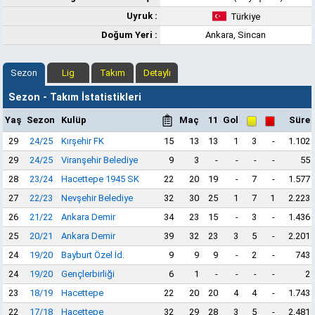
Uyruk :
Türkiye
Doğum Yeri :
Ankara, Sincan
Sezon
Lig
Takım
Detaylı
Sezon - Takım İstatistikleri
Yaş
Sezon
Kulüp
Maç
11
Gol
Süre
29
24/25
Kırşehir FK
15
13
13
1
3
-
1.102
29
24/25
Viranşehir Belediye
9
3
-
-
-
-
55
28
23/24
Hacettepe 1945 SK
22
20
19
-
7
-
1.577
27
22/23
Nevşehir Belediye
32
30
25
1
7
1
2.223
26
21/22
Ankara Demir
34
23
15
-
3
-
1.436
25
20/21
Ankara Demir
39
32
23
3
5
-
2.201
24
19/20
Bayburt Özel İd.
9
9
9
-
2
-
743
24
19/20
Gençlerbirliği
6
1
-
-
-
-
2
23
18/19
Hacettepe
22
20
20
4
4
-
1.743
22
17/18
Hacettepe
32
29
28
3
5
-
2.481