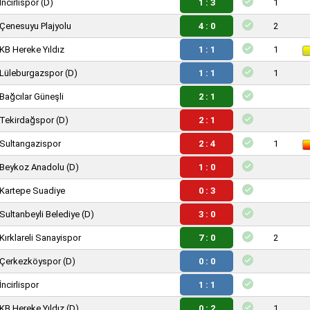
İncirlispor
(D)
1 : 3
1
Çenesuyu Plajyolu
4 : 0
2
KB Hereke Yıldız
1 : 1
1
Lüleburgazspor
(D)
1 : 1
1
Bağcılar Güneşli
2 : 1
Tekirdağspor
(D)
2 : 1
Sultangazispor
2 : 4
1
Beykoz Anadolu
(D)
1 : 0
Kartepe Suadiye
0 : 3
Sultanbeyli Belediye
(D)
3 : 0
Kırklareli Sanayispor
7 : 0
2
Çerkezköyspor
(D)
0 : 0
İncirlispor
1 : 1
KB Hereke Yıldız
(D)
0 : 2
1