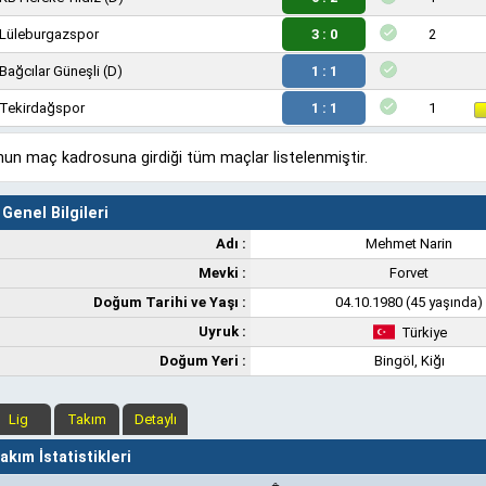
Lüleburgazspor
3 : 0
2
Bağcılar Güneşli
(D)
1 : 1
Tekirdağspor
1 : 1
1
un maç kadrosuna girdiği tüm maçlar listelenmiştir.
Genel Bilgileri
Adı :
Mehmet Narin
Mevki :
Forvet
Doğum Tarihi ve Yaşı :
04.10.1980 (45 yaşında)
Uyruk :
Türkiye
Doğum Yeri :
Bingöl, Kiğı
Lig
Takım
Detaylı
kım İstatistikleri