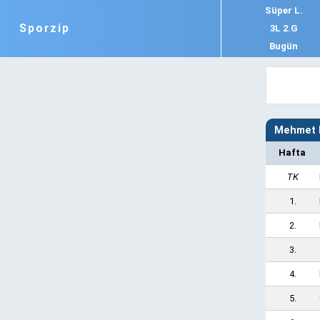
Süper L.
Sporzip
3L 2.G
Bugün
Mehmet N
Hafta
TK
1.
2.
3.
4.
5.