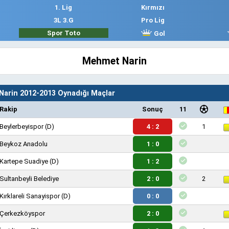
1. Lig
Kırmızı
3L 3.G
Pro Lig
Spor Toto
Gol
Mehmet Narin
arin 2012-2013 Oynadığı Maçlar
Rakip
Sonuç
11
Beylerbeyispor
(D)
4 : 2
1
Beykoz Anadolu
1 : 0
Kartepe Suadiye
(D)
1 : 2
Sultanbeyli Belediye
2 : 0
2
Kırklareli Sanayispor
(D)
0 : 0
Çerkezköyspor
2 : 0