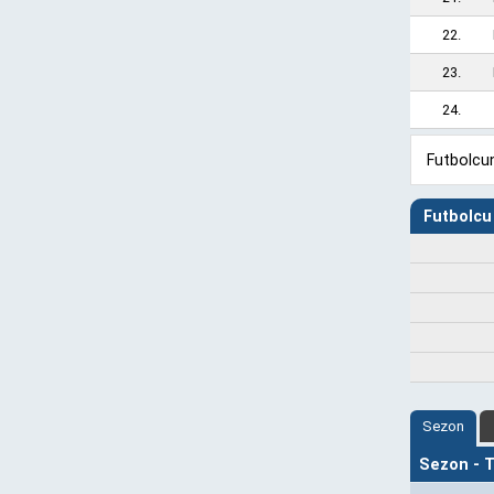
22.
23.
24.
Futbolcun
Futbolcu 
Sezon
Sezon - Ta