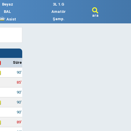
Beyaz
3L 1.G
BAL
Amatör
ara
Şamp.
Asist
Süre
90'
85'
90'
90'
90'
89'