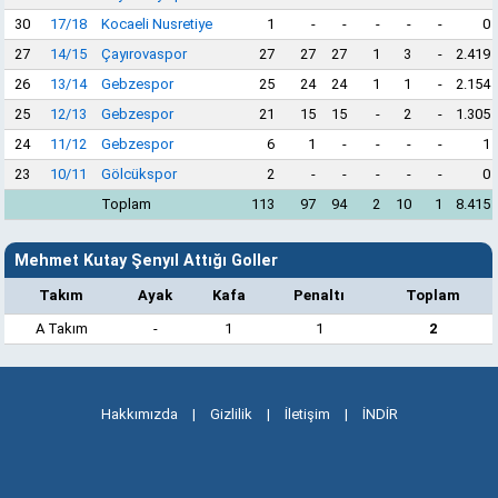
30
17/18
Kocaeli Nusretiye
1
-
-
-
-
-
0
27
14/15
Çayırovaspor
27
27
27
1
3
-
2.419
26
13/14
Gebzespor
25
24
24
1
1
-
2.154
25
12/13
Gebzespor
21
15
15
-
2
-
1.305
24
11/12
Gebzespor
6
1
-
-
-
-
1
23
10/11
Gölcükspor
2
-
-
-
-
-
0
Toplam
113
97
94
2
10
1
8.415
Mehmet Kutay Şenyıl Attığı Goller
Takım
Ayak
Kafa
Penaltı
Toplam
A Takım
-
1
1
2
Hakkımızda
|
Gizlilik
|
İletişim
|
İNDİR