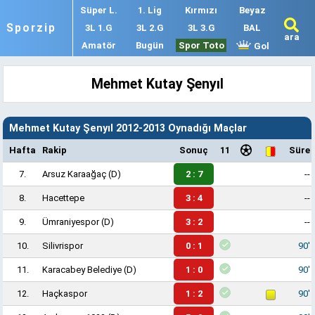
Süper L.
1. Lig
Kırmızı
Beyaz
Sporzip
3L 1.G
3L 2.G
3L 3.G
BAL
ara
Amatör
Bugün
Spor Toto
Gol
Mehmet Kutay Şenyıl
Mehmet Kutay Şenyıl 2012-2013 Oynadığı Maçlar
Hafta
Rakip
Sonuç
11
Süre
7.
Arsuz Karaağaç
(D)
2 : 7
--
8.
Hacettepe
3 : 4
--
9.
Ümraniyespor
(D)
3 : 2
--
10.
Silivrispor
0 : 1
90'
11.
Karacabey Belediye
(D)
1 : 0
90'
12.
Haçkaspor
1 : 2
90'