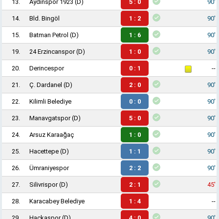
13.
Aydınspor 1923
(D)
5 : 0
90'
14.
Bld. Bingöl
1 : 2
90'
15.
Batman Petrol
(D)
1 : 6
90'
19.
24 Erzincanspor
(D)
1 : 0
90'
20.
Derincespor
0 : 1
--
21.
Ç. Dardanel
(D)
2 : 0
90'
22.
Kilimli Belediye
0 : 0
90'
23.
Manavgatspor
(D)
5 : 0
90'
24.
Arsuz Karaağaç
1 : 0
90'
25.
Hacettepe
(D)
1 : 1
90'
26.
Ümraniyespor
2 : 2
90'
27.
Silivrispor
(D)
2 : 1
45'
28.
Karacabey Belediye
1 : 4
--
29.
Haçkaspor
(D)
4 : 0
90'