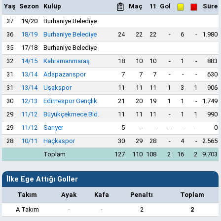
Yaş
Sezon
Kulüp
Maç
11
Gol
Süre
37
19/20
Burhaniye Belediye
36
18/19
Burhaniye Belediye
24
22
22
-
6
-
1.980
35
17/18
Burhaniye Belediye
32
14/15
Kahramanmaraş
18
10
10
-
1
-
883
31
13/14
Adapazarıspor
7
7
7
-
-
-
630
31
13/14
Uşakspor
11
11
11
1
3
1
906
30
12/13
Edirnespor Gençlik
21
20
19
1
1
-
1.749
29
11/12
Büyükçekmece Bld.
11
11
11
-
1
1
990
29
11/12
Sarıyer
5
-
-
-
-
-
0
28
10/11
Haçkaspor
30
29
28
-
4
-
2.565
Toplam
127
110
108
2
16
2
9.703
İlke Ege Attığı Goller
Takım
Ayak
Kafa
Penaltı
Toplam
A Takım
-
-
2
2