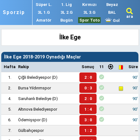
Süper L.
1. Lig
Kırmızı
Beyaz
Sporzip
3L 1.G
3L 2.G
3L 3.G
BAL
ara
Amatör
Bugün
Spor Toto
Gol
İlke Ege
İlke Ege 2018-2019 Oynadığı Maçlar
Hafta
Rakip
Sonuç
11
Süre
1.
Çiğli Belediyespor
(D)
2 : 0
90'
2.
Bursa Yıldırımspor
0 : 3
90'
4.
Saruhanlı Belediye
(D)
2 : 0
90'
5.
Altınova Belediyespor
1 : 4
90'
6.
Ödemişspor
(D)
3 : 0
90'
7.
Gülbahçespor
1 : 2
--