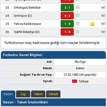
23.
Orhangazi Belediye
2 : 1
90'
24.
İzmirspor
(D)
4 : 3
90'
25.
Yalova Kadıköyspor
1 : 0
90'
26.
Salihli Belediye
(D)
1 : 0
90'
Futbolcunun maç kadrosuna girdiği tüm maçlar listelenmiştir.
Futbolcu Genel Bilgileri
Adı :
İlke Ege
Mevki :
Kaleci
Doğum Tarihi ve Yaşı :
27.02.1982 (44 yaşında)
Uyruk :
Türkiye
Sezon
Lig
Takım
Detaylı
Sezon - Takım İstatistikleri