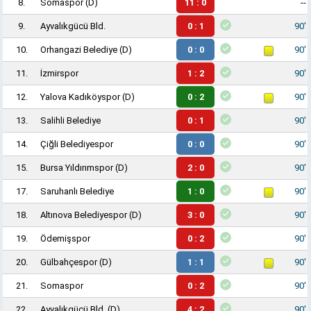
8.
Somaspor
(D)
11 : 0
--
9.
Ayvalıkgücü Bld.
0 : 1
90'
10.
Orhangazi Belediye
(D)
0 : 0
90'
11.
İzmirspor
1 : 2
90'
12.
Yalova Kadıköyspor
(D)
0 : 2
90'
13.
Salihli Belediye
0 : 1
90'
14.
Çiğli Belediyespor
0 : 0
90'
15.
Bursa Yıldırımspor
(D)
2 : 0
90'
17.
Saruhanlı Belediye
1 : 0
90'
18.
Altınova Belediyespor
(D)
3 : 0
90'
19.
Ödemişspor
0 : 2
90'
20.
Gülbahçespor
(D)
1 : 1
90'
21.
Somaspor
0 : 2
90'
22.
Ayvalıkgücü Bld.
(D)
4 : 2
90'