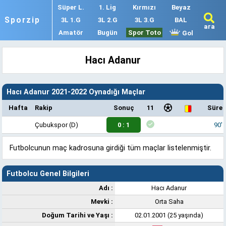
Süper L.
1. Lig
Kırmızı
Beyaz
Sporzip
3L 1.G
3L 2.G
3L 3.G
BAL
ara
Amatör
Bugün
Spor Toto
Gol
Hacı Adanur
Hacı Adanur 2021-2022 Oynadığı Maçlar
Hafta
Rakip
Sonuç
11
Süre
Çubukspor
(D)
0 : 1
90'
Futbolcunun maç kadrosuna girdiği tüm maçlar listelenmiştir.
Futbolcu Genel Bilgileri
Adı :
Hacı Adanur
Mevki :
Orta Saha
Doğum Tarihi ve Yaşı :
02.01.2001 (25 yaşında)