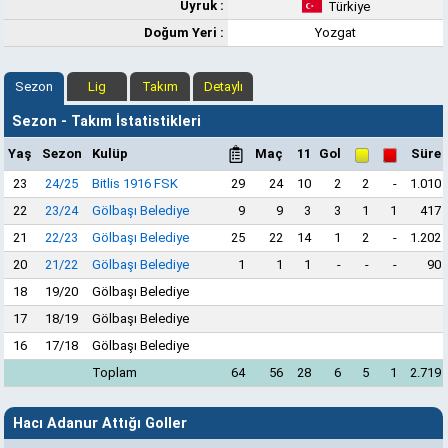
Uyruk :
Türkiye
Doğum Yeri :
Yozgat
Sezon
Lig
Takım
Detaylı
Sezon - Takım İstatistikleri
Yaş
Sezon
Kulüp
Maç
11
Gol
Süre
23
24/25
Bitlis 1916 FSK
29
24
10
2
2
-
1.010
22
23/24
Gölbaşı Belediye
9
9
3
3
1
1
417
21
22/23
Gölbaşı Belediye
25
22
14
1
2
-
1.202
20
21/22
Gölbaşı Belediye
1
1
1
-
-
-
90
18
19/20
Gölbaşı Belediye
17
18/19
Gölbaşı Belediye
16
17/18
Gölbaşı Belediye
Toplam
64
56
28
6
5
1
2.719
Hacı Adanur Attığı Goller