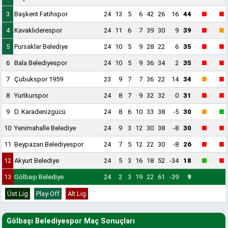
■
■
3
Başkent Fatihspor
24
13
5
6
42
26
16
44
■
■
4
Kavaklıderespor
24
11
6
7
39
30
9
39
■
■
5
Pursaklar Belediye
24
10
5
9
28
22
6
35
■
■
6
Bala Belediyespor
24
10
5
9
36
34
2
35
■
■
7
Çubukspor 1959
23
9
7
7
36
22
14
34
■
■
8
Yurtkurspor
24
8
7
9
32
32
0
31
■
■
9
D. Karadenizgücü
24
8
6
10
33
38
-5
30
■
■
10
Yenimahalle Belediye
24
9
3
12
30
38
-8
30
■
■
11
Beypazarı Belediyespor
24
7
5
12
22
30
-8
26
■
■
12
Akyurt Belediye
24
5
3
16
18
52
-34
18
13
Gölbaşı Belediye
24
2
3
19
22
61
-39
9
Üst Lig
Play-Off
Alt Lig
Gölbaşı Belediyespor Maç Sonuçları