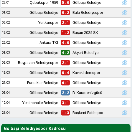
Çubukspor 1959
5 : 0
Gölbaşı Belediye
25.01
Gölbaşı Belediye
0 : 2
Bala Belediyespor
01.02
Yurtkurspor
2 : 1
Gölbaşı Belediye
08.02
Gölbaşı Belediye
1 : 2
Başarı 2025 SK
15.02
Ankara TKİ
4 : 0
Gölbaşı Belediye
22.02
Gölbaşı Belediye
4 : 2
Akyurt Belediye
01.03
Beypazarı Belediyespor
2 : 1
Gölbaşı Belediye
08.03
Gölbaşı Belediye
0 : 4
Kavaklıderespor
15.03
Pursaklar Belediye
6 : 1
Gölbaşı Belediye
29.03
Gölbaşı Belediye
2 : 2
D. Karadenizgücü
05.04
Yenimahalle Belediye
3 : 1
Gölbaşı Belediye
12.04
Gölbaşı Belediye
1 : 3
Başkent Fatihspor
26.04
Gölbaşı Belediyespor Kadrosu