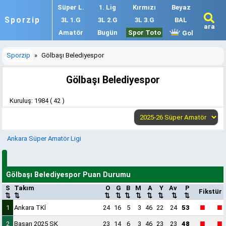
Süper L.
1. Lig
Kırmızı
Beyaz
Sporzip
3L 1.G
3L 2.G
3L 3.G
BAL
ara
Amatör
Bugün
Spor Toto
Gol
Sporzip
»
Gölbaşı Belediyespor
Gölbaşı Belediyespor
Kuruluş: 1984 ( 42 )
Ankara Süper Amatör Ligi
Gölbaşı Belediyespor Puan Durumu
S
Takım
O
G
B
M
A
Y
Av
P
Fikstür
⇅
⇅
⇅
⇅
⇅
⇅
⇅
⇅
⇅
⇅
■
■
1
Ankara TKİ
24
16
5
3
46
22
24
53
■
■
2
Başarı 2025 SK
23
14
6
3
46
23
23
48