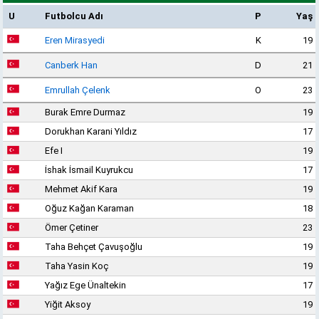
U
Futbolcu Adı
P
Yaş
Eren Mirasyedi
K
19
Canberk Han
D
21
Emrullah Çelenk
O
23
Burak Emre Durmaz
19
Dorukhan Karani Yıldız
17
Efe I
19
İshak İsmail Kuyrukcu
17
Mehmet Akif Kara
19
Oğuz Kağan Karaman
18
Ömer Çetiner
23
Taha Behçet Çavuşoğlu
19
Taha Yasin Koç
19
Yağız Ege Ünaltekin
17
Yiğit Aksoy
19