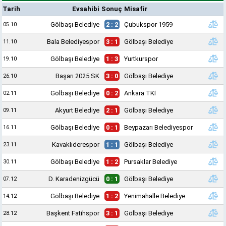
Tarih
Evsahibi
Sonuç
Misafir
Gölbaşı Belediye
2 : 2
Çubukspor 1959
05.10
Bala Belediyespor
3 : 1
Gölbaşı Belediye
11.10
Gölbaşı Belediye
1 : 3
Yurtkurspor
19.10
Başarı 2025 SK
3 : 0
Gölbaşı Belediye
26.10
Gölbaşı Belediye
0 : 2
Ankara TKİ
02.11
Akyurt Belediye
2 : 1
Gölbaşı Belediye
09.11
Gölbaşı Belediye
0 : 1
Beypazarı Belediyespor
16.11
Kavaklıderespor
1 : 1
Gölbaşı Belediye
23.11
Gölbaşı Belediye
1 : 2
Pursaklar Belediye
30.11
D. Karadenizgücü
0 : 1
Gölbaşı Belediye
07.12
Gölbaşı Belediye
1 : 2
Yenimahalle Belediye
14.12
Başkent Fatihspor
3 : 1
Gölbaşı Belediye
28.12