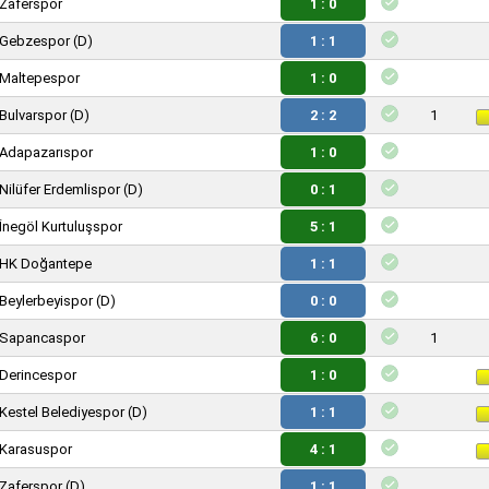
Zaferspor
1 : 0
Gebzespor
(D)
1 : 1
Maltepespor
1 : 0
Bulvarspor
(D)
2 : 2
1
Adapazarıspor
1 : 0
Nilüfer Erdemlispor
(D)
0 : 1
İnegöl Kurtuluşspor
5 : 1
HK Doğantepe
1 : 1
Beylerbeyispor
(D)
0 : 0
Sapancaspor
6 : 0
1
Derincespor
1 : 0
Kestel Belediyespor
(D)
1 : 1
Karasuspor
4 : 1
Zaferspor
(D)
1 : 1