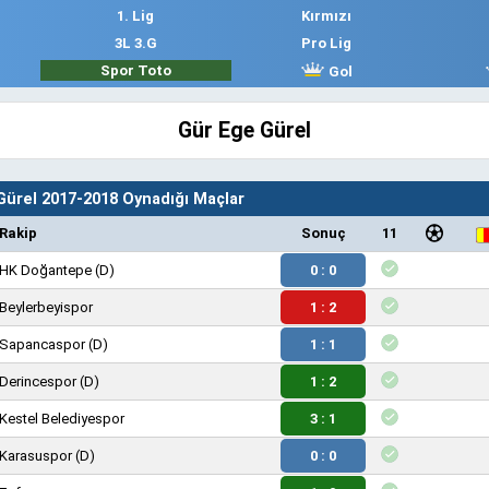
1. Lig
Kırmızı
3L 3.G
Pro Lig
Spor Toto
Gol
Gür Ege Gürel
Gürel 2017-2018 Oynadığı Maçlar
Rakip
Sonuç
11
HK Doğantepe
(D)
0 : 0
Beylerbeyispor
1 : 2
Sapancaspor
(D)
1 : 1
Derincespor
(D)
1 : 2
Kestel Belediyespor
3 : 1
Karasuspor
(D)
0 : 0