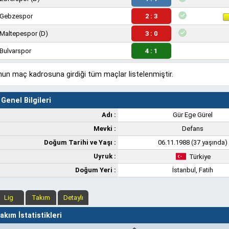
Gebzespor
2 : 3
Maltepespor
(D)
3 : 0
Bulvarspor
4 : 1
un maç kadrosuna girdiği tüm maçlar listelenmiştir.
Genel Bilgileri
Adı :
Gür Ege Gürel
Mevki :
Defans
Doğum Tarihi ve Yaşı :
06.11.1988 (37 yaşında)
Uyruk :
Türkiye
Doğum Yeri :
İstanbul, Fatih
Lig
Takım
Detaylı
kım İstatistikleri