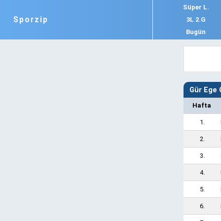
Süper L.
Sporzip
3L 2.G
Bugün
Gür Ege 
Hafta
1.
2.
3.
4.
5.
6.