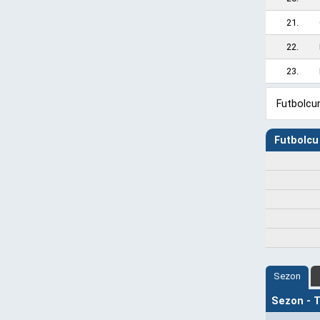
21.
22.
23.
Futbolcun
Futbolcu 
Sezon
Sezon - Ta