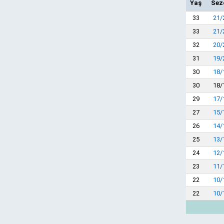
Yaş
Sez
33
21/
33
21/
32
20/
31
19/
30
18/
30
18/
29
17/
27
15/
26
14/
25
13/
24
12/
23
11/
22
10/
22
10/