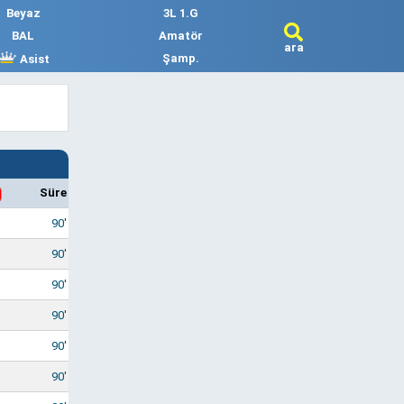
Beyaz
3L 1.G
BAL
Amatör
ara
Şamp.
Asist
Süre
90'
90'
90'
90'
90'
90'