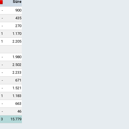
Süre
-
900
-
435
-
270
1
1.170
1
2.205
-
1.980
-
2.502
-
2.233
-
671
-
1.521
1
1.183
-
663
-
46
3
15.779