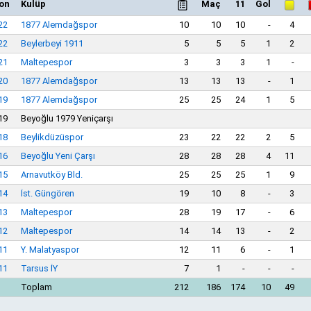
on
Kulüp
Maç
11
Gol
22
1877 Alemdağspor
10
10
10
-
4
22
Beylerbeyi 1911
5
5
5
1
2
21
Maltepespor
3
3
3
1
-
20
1877 Alemdağspor
13
13
13
-
1
19
1877 Alemdağspor
25
25
24
1
5
19
Beyoğlu 1979 Yeniçarşı
18
Beylikdüzüspor
23
22
22
2
5
16
Beyoğlu Yeni Çarşı
28
28
28
4
11
15
Arnavutköy Bld.
25
25
25
1
9
14
İst. Güngören
19
10
8
-
3
13
Maltepespor
28
19
17
-
6
12
Maltepespor
14
14
13
-
2
11
Y. Malatyaspor
12
11
6
-
1
11
Tarsus İY
7
1
-
-
-
Toplam
212
186
174
10
49