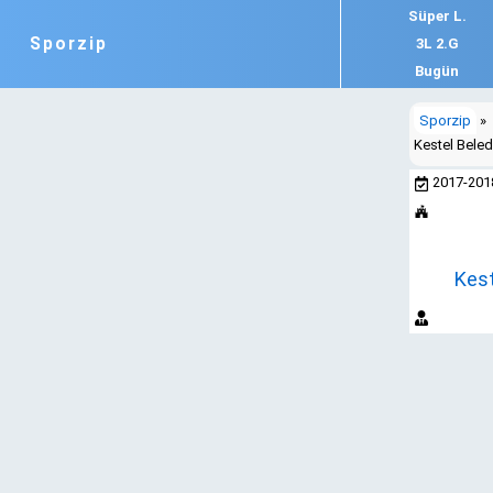
Süper L.
Sporzip
3L 2.G
Bugün
Sporzip
»
Kestel Bele
2017-20
Kest