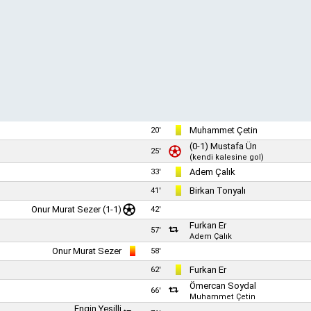
Muhammet Çetin
20'
(0-1)
Mustafa Ün
25'
(kendi kalesine gol)
Adem Çalık
33'
Birkan Tonyalı
41'
Onur Murat Sezer
(1-1)
42'
Furkan Er
57'
Adem Çalık
Onur Murat Sezer
58'
Furkan Er
62'
Ömercan Soydal
66'
Muhammet Çetin
Engin Yeşilli