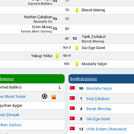
71'
Samed Ballıkcı
Blendi Memaj
74'
Nurhan Çalışkan
75'
Mustafa Ün
Ersin Aksaç
80'
Fehmi Mert Girmeç
Tarık Zorlukol
85'
Blendi Memaj
Gür Ege Gürel
90+3'
Yakup Yıldız
90+4'
Mustafa Yalçın
MS
diyespor
Beylikdüzüspor
med Ballıkcı
90
Mustafa Yalçın
ur Murat Sezer
1
Eray Çalışkan
uzhan Aygar
4
Burak Altındaş
han Şimşek
5
Gür Ege Gürel
lkan Gürbüz
12
Ufuk Erdem Cihanyandı