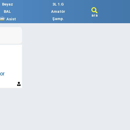
Beyaz
3L 1.G
BAL
Amatör
ara
Şamp.
Asist
or