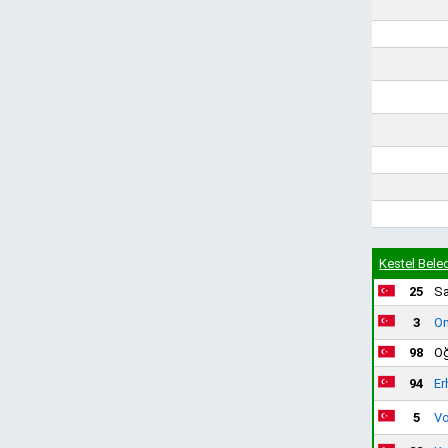
Kestel Bele
25
Sa
3
On
98
Oğ
94
Er
5
Vo