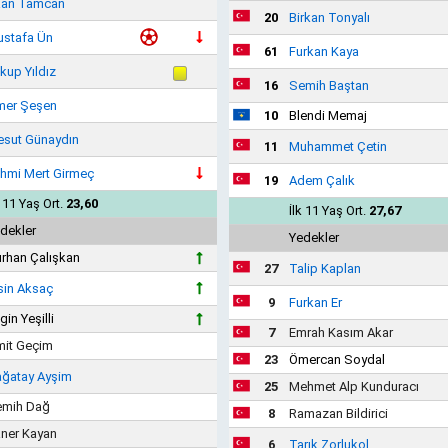
an Tamcan
20
Birkan Tonyalı
stafa Ün
61
Furkan Kaya
kup Yıldız
16
Semih Baştan
er Şeşen
10
Blendi Memaj
sut Günaydın
11
Muhammet Çetin
hmi Mert Girmeç
19
Adem Çalık
k 11 Yaş Ort.
23,60
İlk 11 Yaş Ort.
27,67
dekler
Yedekler
rhan Çalışkan
27
Talip Kaplan
sin Aksaç
9
Furkan Er
gin Yeşilli
7
Emrah Kasım Akar
it Geçim
23
Ömercan Soydal
ğatay Ayşim
25
Mehmet Alp Kunduracı
mih Dağ
8
Ramazan Bildirici
ner Kayan
6
Tarık Zorlukol