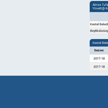
Aliriza Tuf
Yönettiği 
Kestel Beled
Beylikdüzüs
Kestel Bel
Sezon
2017-18
2017-18