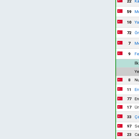
22
Ka
59
Mu
10
Ya
72
Öm
7
Me
9
Fe
İl
Ye
8
Nu
11
Er
77
En
17
Üm
33
Ça
97
Se
23
Ca