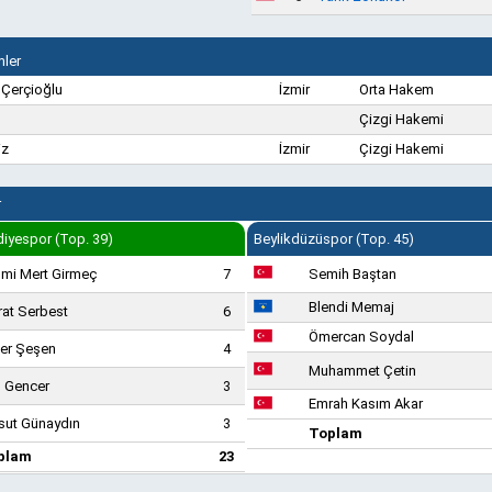
ler
n Çerçioğlu
İzmir
Orta Hakem
Çizgi Hakemi
iz
İzmir
Çizgi Hakemi
r
diyespor (Top. 39)
Beylikdüzüspor (Top. 45)
mi Mert Girmeç
7
Semih Baştan
Blendi Memaj
at Serbest
6
Ömercan Soydal
er Şeşen
4
Muhammet Çetin
l Gencer
3
Emrah Kasım Akar
ut Günaydın
3
Toplam
plam
23