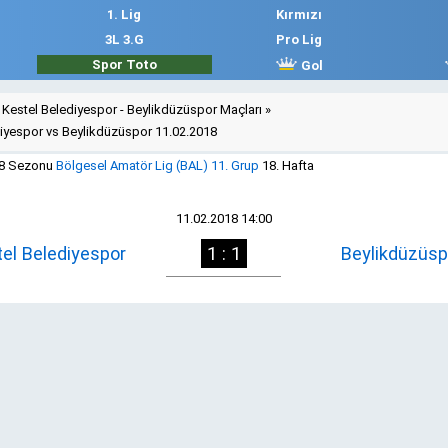
1. Lig
Kırmızı
3L 3.G
Pro Lig
Spor Toto
Gol
Kestel Belediyespor - Beylikdüzüspor Maçları
»
diyespor vs Beylikdüzüspor 11.02.2018
18 Sezonu
Bölgesel Amatör Lig (BAL) 11. Grup
18. Hafta
11.02.2018 14:00
el Belediyespor
1 : 1
Beylikdüzüsp