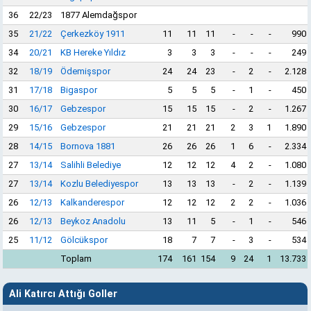
36
22/23
1877 Alemdağspor
35
21/22
Çerkezköy 1911
11
11
11
-
-
-
990
34
20/21
KB Hereke Yıldız
3
3
3
-
-
-
249
32
18/19
Ödemişspor
24
24
23
-
2
-
2.128
31
17/18
Bigaspor
5
5
5
-
1
-
450
30
16/17
Gebzespor
15
15
15
-
2
-
1.267
29
15/16
Gebzespor
21
21
21
2
3
1
1.890
28
14/15
Bornova 1881
26
26
26
1
6
-
2.334
27
13/14
Salihli Belediye
12
12
12
4
2
-
1.080
27
13/14
Kozlu Belediyespor
13
13
13
-
2
-
1.139
26
12/13
Kalkanderespor
12
12
12
2
2
-
1.036
26
12/13
Beykoz Anadolu
13
11
5
-
1
-
546
25
11/12
Gölcükspor
18
7
7
-
3
-
534
Toplam
174
161
154
9
24
1
13.733
Ali Katırcı Attığı Goller