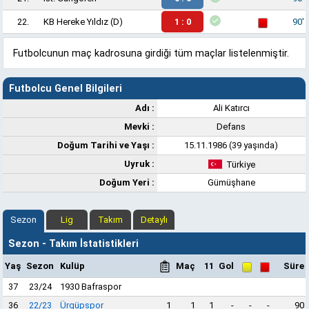
22.
KB Hereke Yıldız
(D)
1 : 0
90'
Futbolcunun maç kadrosuna girdiği tüm maçlar listelenmiştir.
Futbolcu Genel Bilgileri
Adı :
Ali Katırcı
Mevki :
Defans
Doğum Tarihi ve Yaşı :
15.11.1986 (39 yaşında)
Uyruk :
Türkiye
Doğum Yeri :
Gümüşhane
Sezon
Lig
Takım
Detaylı
Sezon - Takım İstatistikleri
Yaş
Sezon
Kulüp
Maç
11
Gol
Süre
37
23/24
1930 Bafraspor
36
22/23
Ürgüpspor
1
1
1
-
-
-
90