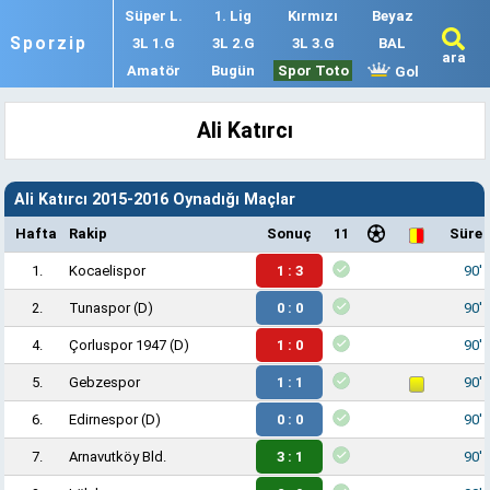
Süper L.
1. Lig
Kırmızı
Beyaz
Sporzip
3L 1.G
3L 2.G
3L 3.G
BAL
ara
Amatör
Bugün
Spor Toto
Gol
Ali Katırcı
Ali Katırcı 2015-2016 Oynadığı Maçlar
Hafta
Rakip
Sonuç
11
Süre
1.
Kocaelispor
1 : 3
90'
2.
Tunaspor
(D)
0 : 0
90'
4.
Çorluspor 1947
(D)
1 : 0
90'
5.
Gebzespor
1 : 1
90'
6.
Edirnespor
(D)
0 : 0
90'
7.
Arnavutköy Bld.
3 : 1
90'