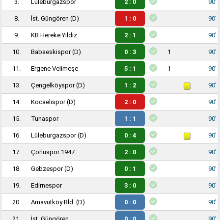
3.
Lüleburgazspor
2 : 0
90'
8.
İst. Güngören
(D)
1 : 0
90'
9.
KB Hereke Yıldız
2 : 1
90'
10.
Babaeskispor
(D)
0 : 3
1
90'
11.
Ergene Velimeşe
5 : 1
1
90'
13.
Çengelköyspor
(D)
1 : 2
90'
14.
Kocaelispor
(D)
2 : 0
90'
15.
Tunaspor
1 : 1
90'
16.
Lüleburgazspor
(D)
0 : 4
90'
17.
Çorluspor 1947
2 : 0
90'
18.
Gebzespor
(D)
0 : 1
90'
19.
Edirnespor
3 : 0
90'
20.
Arnavutköy Bld.
(D)
0 : 0
90'
21.
İst. Güngören
0 : 0
90'