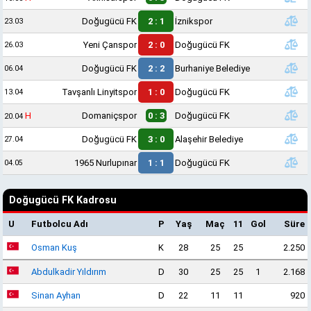
Doğugücü FK
2 : 1
İznikspor
23.03
Yeni Çanspor
2 : 0
Doğugücü FK
26.03
Doğugücü FK
2 : 2
Burhaniye Belediye
06.04
Tavşanlı Linyitspor
1 : 0
Doğugücü FK
13.04
H
Domaniçspor
0 : 3
Doğugücü FK
20.04
Doğugücü FK
3 : 0
Alaşehir Belediye
27.04
1965 Nurlupınar
1 : 1
Doğugücü FK
04.05
Doğugücü FK Kadrosu
U
Futbolcu Adı
P
Yaş
Maç
11
Gol
Süre
Osman Kuş
K
28
25
25
2.250
Abdulkadir Yıldırım
D
30
25
25
1
2.168
Sinan Ayhan
D
22
11
11
920