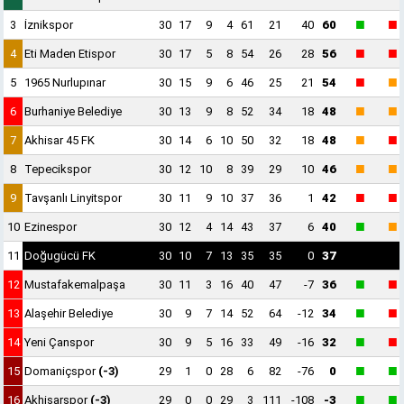
■
■
3
İznikspor
30
17
9
4
61
21
40
60
■
■
4
Eti Maden Etispor
30
17
5
8
54
26
28
56
■
■
5
1965 Nurlupınar
30
15
9
6
46
25
21
54
■
■
6
Burhaniye Belediye
30
13
9
8
52
34
18
48
■
■
7
Akhisar 45 FK
30
14
6
10
50
32
18
48
■
■
8
Tepecikspor
30
12
10
8
39
29
10
46
■
■
9
Tavşanlı Linyitspor
30
11
9
10
37
36
1
42
■
■
10
Ezinespor
30
12
4
14
43
37
6
40
11
Doğugücü FK
30
10
7
13
35
35
0
37
■
■
12
Mustafakemalpaşa
30
11
3
16
40
47
-7
36
■
■
13
Alaşehir Belediye
30
9
7
14
52
64
-12
34
■
■
14
Yeni Çanspor
30
9
5
16
33
49
-16
32
■
■
15
Domaniçspor
(-3)
29
1
0
28
6
82
-76
0
■
■
16
Akhisarspor
(-3)
29
0
0
29
3
111
-108
-3