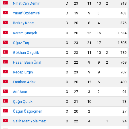
Nihat Can Demir
D
23
11
10
2
918
Yusuf Özdemirel
D
19
9
3
403
Berkay Köse
D
20
8
4
376
Kerem Şimşek
O
20
25
16
1.534
Oğuz Taş
O
23
21
17
1.505
Gökhan Özçelik
O
23
11
10
2
789
Hasan Basri Ünal
O
22
9
9
2
769
Recep Ergin
O
23
9
9
707
Emirhan Adak
O
20
12
6
489
Arif Acar
O
27
3
2
91
Çağrı Çolak
O
21
10
73
Özgür Özgöçmen
O
20
2
27
Salih Mert Yolalmaz
O
22
4
1
24