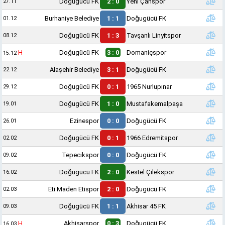
Doğugücü FK
2 : 0
Yeni Çanspor
27.11
Burhaniye Belediye
1 : 1
Doğugücü FK
01.12
Doğugücü FK
1 : 3
Tavşanlı Linyitspor
08.12
H
Doğugücü FK
3 : 0
Domaniçspor
15.12
Alaşehir Belediye
3 : 1
Doğugücü FK
22.12
Doğugücü FK
0 : 1
1965 Nurlupınar
29.12
Doğugücü FK
1 : 0
Mustafakemalpaşa
19.01
Ezinespor
0 : 0
Doğugücü FK
26.01
Doğugücü FK
0 : 1
1966 Edremitspor
02.02
Tepecikspor
0 : 0
Doğugücü FK
09.02
Doğugücü FK
2 : 0
Kestel Çilekspor
16.02
Eti Maden Etispor
2 : 0
Doğugücü FK
02.03
Doğugücü FK
1 : 1
Akhisar 45 FK
09.03
H
Akhisarspor
0 : 3
Doğugücü FK
16.03