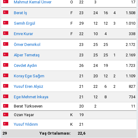
Mahmut Kemal Ünver
O
22
3
17
Berat İş
F
23
24
16
4
1.508
Semih Ergül
F
29
12
12
3
1.010
Emre Kurar
F
22
10
4
338
Ömer Demirkol
23
25
25
2.172
Alper Temetaş
23
25
25
1
2.169
Cevdet Aydın
26
24
19
1.723
Koray Ege Sağım
21
20
12
2
1.109
Yusuf Eren Alyüz
21
22
6
2
827
Ege Mehmet İnkaya
21
12
8
734
Berat Türkseven
20
2
11
Ozan Yaşar
K
19
Yusuf Yıldırım
K
21
29
Yaş Ortalaması:
22,6