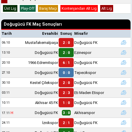
Üst Lig
Play-Off
Baraj Maçı
Kontenjandan Alt Lig
Alt Lig
Doğugücü FK Maç Sonuçları
Tarih
Evsahibi
Sonuç
Misafir
Mustafakemalpaşa
2 : 0
Doğugücü FK
06.10
Doğugücü FK
2 : 0
Ezinespor
13.10
1966 Edremitspor
6 : 1
Doğugücü FK
20.10
Doğugücü FK
0 : 0
Tepecikspor
27.10
Kestel Çilekspor
2 : 0
Doğugücü FK
30.10
Doğugücü FK
2 : 3
Eti Maden Etispor
03.11
Akhisar 45 FK
1 : 0
Doğugücü FK
10.11
H
Doğugücü FK
3 : 0
Akhisarspor
17.11
İznikspor
2 : 1
Doğugücü FK
24.11