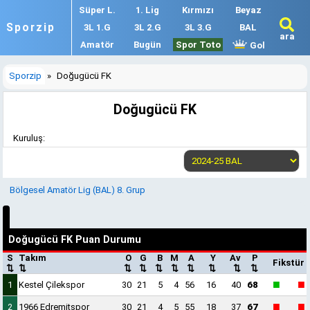
Süper L.
1. Lig
Kırmızı
Beyaz
Sporzip
3L 1.G
3L 2.G
3L 3.G
BAL
ara
Amatör
Bugün
Spor Toto
Gol
Sporzip
»
Doğugücü FK
Doğugücü FK
Kuruluş:
Bölgesel Amatör Lig (BAL) 8. Grup
Doğugücü FK Puan Durumu
S
Takım
O
G
B
M
A
Y
Av
P
Fikstür
⇅
⇅
⇅
⇅
⇅
⇅
⇅
⇅
⇅
⇅
■
■
1
Kestel Çilekspor
30
21
5
4
56
16
40
68
■
■
2
1966 Edremitspor
30
21
4
5
55
18
37
67