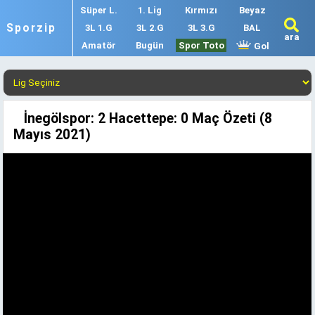
Süper L.
1. Lig
Kırmızı
Beyaz
Sporzip
3L 1.G
3L 2.G
3L 3.G
BAL
ara
Amatör
Bugün
Spor Toto
Gol
İnegölspor: 2 Hacettepe: 0 Maç Özeti (8
Mayıs 2021)