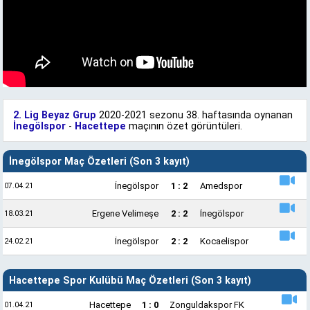
2. Lig Beyaz Grup
2020-2021 sezonu 38. haftasında oynanan
İnegölspor
-
Hacettepe
maçının özet görüntüleri.
İnegölspor Maç Özetleri (Son 3 kayıt)
İnegölspor
1 : 2
Amedspor
07.04.21
Ergene Velimeşe
2 : 2
İnegölspor
18.03.21
İnegölspor
2 : 2
Kocaelispor
24.02.21
Hacettepe Spor Kulübü Maç Özetleri (Son 3 kayıt)
Hacettepe
1 : 0
Zonguldakspor FK
01.04.21