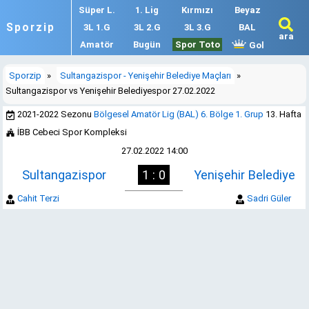
Süper L.
1. Lig
Kırmızı
Beyaz
Sporzip
3L 1.G
3L 2.G
3L 3.G
BAL
ara
Amatör
Bugün
Spor Toto
Gol
Sporzip
»
Sultangazispor - Yenişehir Belediye Maçları
»
Sultangazispor vs Yenişehir Belediyespor 27.02.2022
2021-2022 Sezonu
Bölgesel Amatör Lig (BAL) 6. Bölge 1. Grup
13. Hafta
İBB Cebeci Spor Kompleksi
27.02.2022 14:00
Sultangazispor
1 : 0
Yenişehir Belediye
Cahit Terzi
Sadri Güler