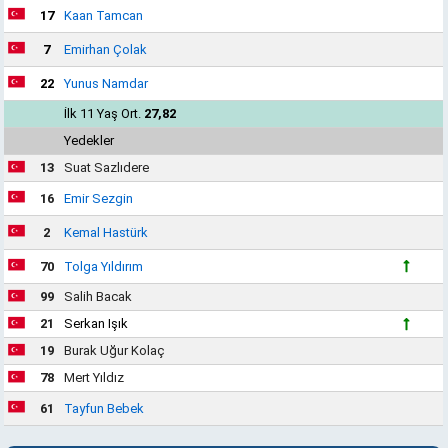
17
Kaan Tamcan
7
Emirhan Çolak
22
Yunus Namdar
İlk 11 Yaş Ort.
27,82
Yedekler
13
Suat Sazlıdere
16
Emir Sezgin
2
Kemal Hastürk
70
Tolga Yıldırım
99
Salih Bacak
21
Serkan Işık
19
Burak Uğur Kolaç
78
Mert Yıldız
61
Tayfun Bebek