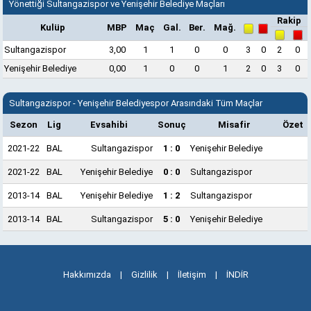
Yönettiği Sultangazispor ve Yenişehir Belediye Maçları
Rakip
Kulüp
MBP
Maç
Gal.
Ber.
Mağ.
Sultangazispor
3,00
1
1
0
0
3
0
2
0
Yenişehir Belediye
0,00
1
0
0
1
2
0
3
0
Sultangazispor - Yenişehir Belediyespor Arasındaki Tüm Maçlar
Sezon
Lig
Evsahibi
Sonuç
Misafir
Özet
2021-22
BAL
Sultangazispor
1 : 0
Yenişehir Belediye
2021-22
BAL
Yenişehir Belediye
0 : 0
Sultangazispor
2013-14
BAL
Yenişehir Belediye
1 : 2
Sultangazispor
2013-14
BAL
Sultangazispor
5 : 0
Yenişehir Belediye
Hakkımızda
|
Gizlilik
|
İletişim
|
İNDİR