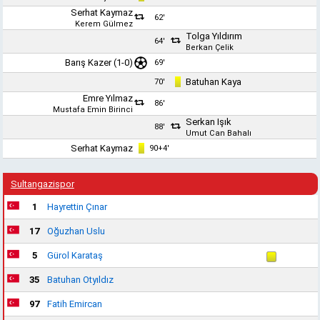
Serhat Kaymaz
62'
Kerem Gülmez
Tolga Yıldırım
64'
Berkan Çelik
Barış Kazer
(1-0)
69'
Batuhan Kaya
70'
Emre Yılmaz
86'
Mustafa Emin Birinci
Serkan Işık
88'
Umut Can Bahalı
Serhat Kaymaz
90+4'
Sultangazispor
1
Hayrettin Çınar
17
Oğuzhan Uslu
5
Gürol Karataş
35
Batuhan Otyıldız
97
Fatih Emircan