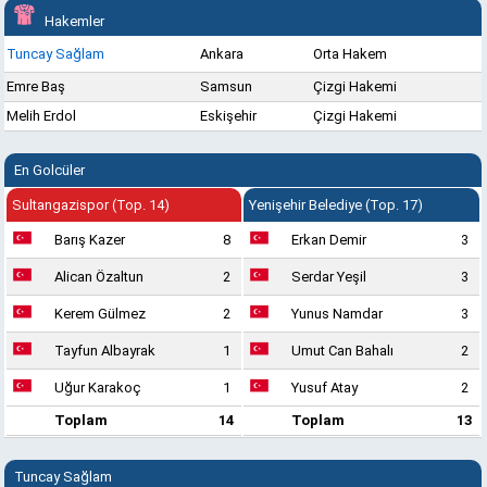
Hakemler
Tuncay Sağlam
Ankara
Orta Hakem
Emre Baş
Samsun
Çizgi Hakemi
Melih Erdol
Eskişehir
Çizgi Hakemi
En Golcüler
Sultangazispor (Top. 14)
Yenişehir Belediye (Top. 17)
Barış Kazer
8
Erkan Demir
3
Alican Özaltun
2
Serdar Yeşil
3
Kerem Gülmez
2
Yunus Namdar
3
Tayfun Albayrak
1
Umut Can Bahalı
2
Uğur Karakoç
1
Yusuf Atay
2
Toplam
14
Toplam
13
Tuncay Sağlam