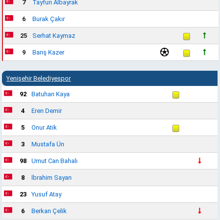
7
Tayfun Albayrak
6
Burak Çakır
25
Serhat Kaymaz
9
Barış Kazer
Yenişehir Belediyespor
92
Batuhan Kaya
4
Eren Demir
5
Onur Atik
3
Mustafa Ün
98
Umut Can Bahalı
8
İbrahim Sayan
23
Yusuf Atay
6
Berkan Çelik