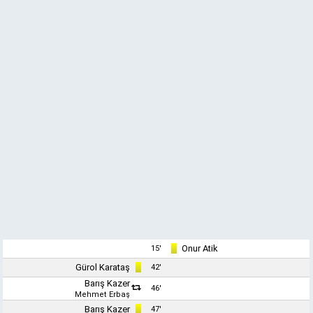
Onur Atik
15'
Gürol Karataş
42'
Barış Kazer
46'
Mehmet Erbaş
Barış Kazer
47'