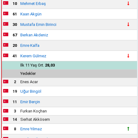
10
Mehmet Erbaş
61
Kaan Akgün
30
Mustafa Emin Birinci
67
Berkan Akdeniz
20
Emre Kalfa
41
Kerem Gülmez
İlk 11 Yaş Ort.
28,03
Yedekler
2
Enes Acar
19
Uğur Bingöl
11
Emir Berçin
3
Furkan Koçhan
14
Serhat Akkösem
8
Emre Yılmaz