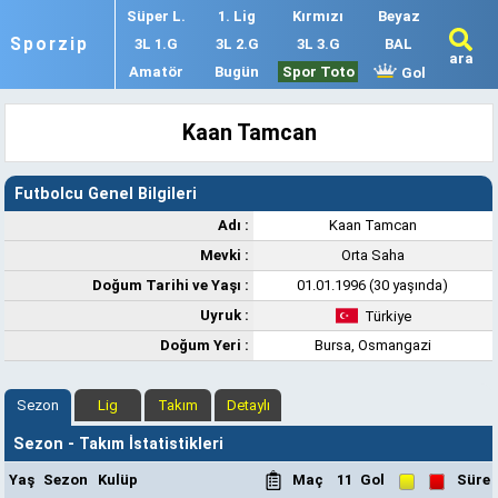
Süper L.
1. Lig
Kırmızı
Beyaz
Sporzip
3L 1.G
3L 2.G
3L 3.G
BAL
ara
Amatör
Bugün
Spor Toto
Gol
Kaan Tamcan
Futbolcu Genel Bilgileri
Adı :
Kaan Tamcan
Mevki :
Orta Saha
Doğum Tarihi ve Yaşı :
01.01.1996 (30 yaşında)
Uyruk :
Türkiye
Doğum Yeri :
Bursa, Osmangazi
Sezon
Lig
Takım
Detaylı
Sezon - Takım İstatistikleri
Yaş
Sezon
Kulüp
Maç
11
Gol
Süre