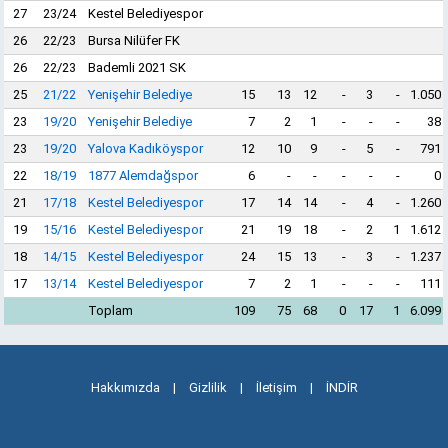
27
23/24
Kestel Belediyespor
26
22/23
Bursa Nilüfer FK
26
22/23
Bademli 2021 SK
25
21/22
Yenişehir Belediye
15
13
12
-
3
-
1.050
23
19/20
Yenişehir Belediye
7
2
1
-
-
-
38
23
19/20
Yalova Kadıköyspor
12
10
9
-
5
-
791
22
18/19
1877 Alemdağspor
6
-
-
-
-
-
0
21
17/18
Kestel Belediyespor
17
14
14
-
4
-
1.260
19
15/16
Kestel Belediyespor
21
19
18
-
2
1
1.612
18
14/15
Kestel Belediyespor
24
15
13
-
3
-
1.237
17
13/14
Kestel Belediyespor
7
2
1
-
-
-
111
Toplam
109
75
68
0
17
1
6.099
Hakkımızda
|
Gizlilik
|
İletişim
|
İNDİR