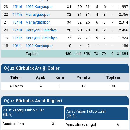
23
15/16
1922 Konyaspor
31
29
23
5
6
-
1.997
22
14/15
Manavgatspor
32
31
31
4
3
-
2.756
21
13/14
Manavgatspor
34
32
26
6
3
-
2.314
20
12/13
Sarayönü Belediye
28
28
28
18
7
-
2.456
19
11/12
Sarayönü Belediye
22
22
21
9
7
-
1.823
18
10/11
1922 Konyaspor
8
4
3
-
-
-
186
Toplam
480
441
358
73
79
0
31.384
Oğuz Gürbulak Attığı Goller
Takım
Ayak
Kafa
Penaltı
Toplam
A Takım
52
3
17
73
Oğuz Gürbulak Asist Bilgileri
Asist Yaptığı Futbolcular
Asist Yapan Futbolcular
(İlk 5)
(İlk 5)
Sandro Lima
3
Asist olmadan gol
6