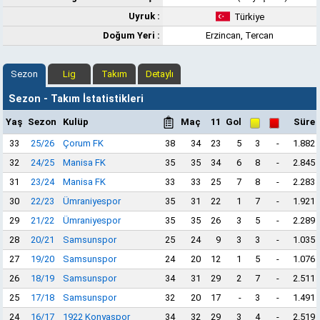
Uyruk :
Türkiye
Doğum Yeri :
Erzincan, Tercan
Sezon
Lig
Takım
Detaylı
Sezon - Takım İstatistikleri
Yaş
Sezon
Kulüp
Maç
11
Gol
Süre
33
25/26
Çorum FK
38
34
23
5
3
-
1.882
32
24/25
Manisa FK
35
35
34
6
8
-
2.845
31
23/24
Manisa FK
33
33
25
7
8
-
2.283
30
22/23
Ümraniyespor
35
31
22
1
7
-
1.921
29
21/22
Ümraniyespor
35
35
26
3
5
-
2.289
28
20/21
Samsunspor
25
24
9
3
3
-
1.035
27
19/20
Samsunspor
24
20
12
1
5
-
1.076
26
18/19
Samsunspor
34
31
29
2
7
-
2.511
25
17/18
Samsunspor
32
20
17
-
3
-
1.491
24
16/17
1922 Konyaspor
34
32
29
3
4
-
2.519