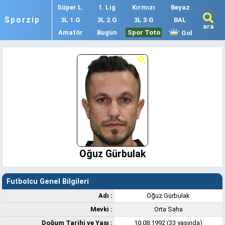
Süper L.
1. Lig
Kırmızı
Beyaz
Sporzip
3L 1.G
3L 2.G
3L 3.G
BAL
ara
Amatör
Bugün
Spor Toto
Gol
Oğuz Gürbulak
Futbolcu Genel Bilgileri
Adı :
Oğuz Gürbulak
Mevki :
Orta Saha
Doğum Tarihi ve Yaşı :
10.08.1992 (33 yaşında)