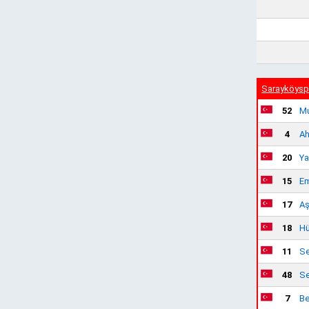
Sarayköysp
52
Mu
4
A
20
Ya
15
Em
17
Aş
18
Hü
11
Se
48
Se
7
Be