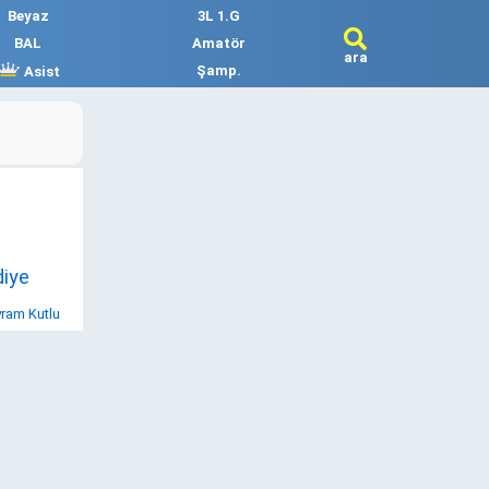
Beyaz
3L 1.G
BAL
Amatör
ara
Şamp.
Asist
diye
ram Kutlu