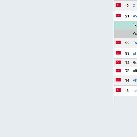
9
Öm
21
Ay
İl
Ye
99
Er
88
Ef
12
Bo
78
Al
14
Ah
8
İs