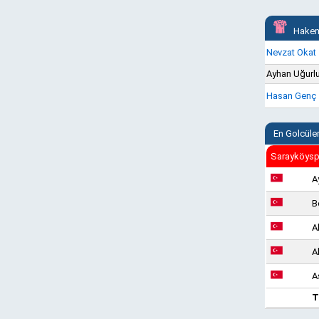
Hakem
Nevzat Okat
Ayhan Uğurl
Hasan Genç
En Golcüle
Sarayköysp
A
B
A
A
A
T