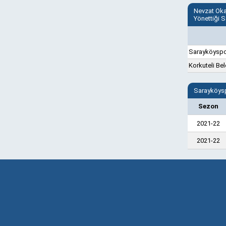
Nevzat Oka
Yönettiği S
Sarayköysp
Korkuteli Be
Sarayköysp
Sezon
2021-22
2021-22