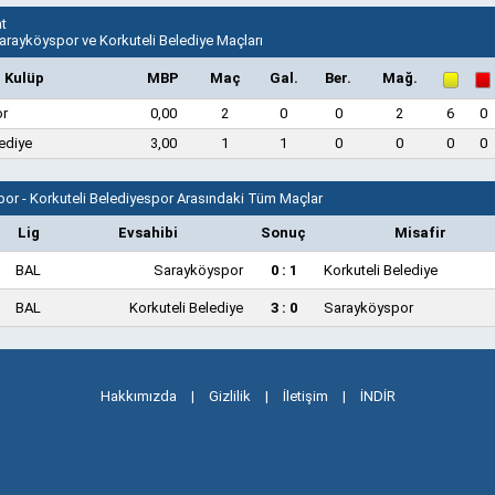
t
arayköyspor ve Korkuteli Belediye Maçları
Kulüp
MBP
Maç
Gal.
Ber.
Mağ.
or
0,00
2
0
0
2
6
0
lediye
3,00
1
1
0
0
0
0
or - Korkuteli Belediyespor Arasındaki Tüm Maçlar
Lig
Evsahibi
Sonuç
Misafir
BAL
Sarayköyspor
0 : 1
Korkuteli Belediye
BAL
Korkuteli Belediye
3 : 0
Sarayköyspor
Hakkımızda
|
Gizlilik
|
İletişim
|
İNDİR