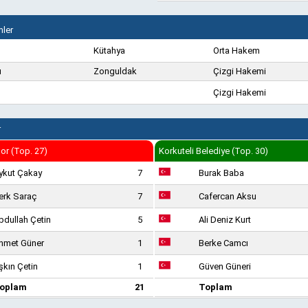
ler
Kütahya
Orta Hakem
u
Zonguldak
Çizgi Hakemi
Çizgi Hakemi
r
or (Top. 27)
Korkuteli Belediye (Top. 30)
ykut Çakay
7
Burak Baba
erk Saraç
7
Cafercan Aksu
bdullah Çetin
5
Ali Deniz Kurt
hmet Güner
1
Berke Camcı
şkın Çetin
1
Güven Güneri
oplam
21
Toplam