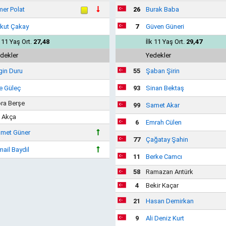
er Polat
26
Burak Baba
kut Çakay
7
Güven Güneri
k 11 Yaş Ort.
27,48
İlk 11 Yaş Ort.
29,47
dekler
Yedekler
gin Duru
55
Şaban Şirin
e Güleç
93
Sinan Bektaş
ra Berşe
99
Samet Akar
i Akça
6
Emrah Cülen
met Güner
77
Çağatay Şahin
mail Baydil
11
Berke Camcı
58
Ramazan Arıtürk
4
Bekir Kaçar
21
Hasan Demirkan
9
Ali Deniz Kurt