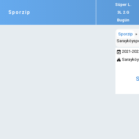
Süper L.
Sporzip
3L 2.G
Bugün
Sporzip
»
Sarayköyspo
2021-20
Sarayköy
S