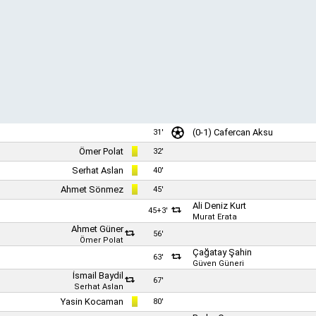
(0-1)
Cafercan Aksu
31'
Ömer Polat
32'
Serhat Aslan
40'
Ahmet Sönmez
45'
Ali Deniz Kurt
45+3'
Murat Erata
Ahmet Güner
56'
Ömer Polat
Çağatay Şahin
63'
Güven Güneri
İsmail Baydil
67'
Serhat Aslan
Yasin Kocaman
80'