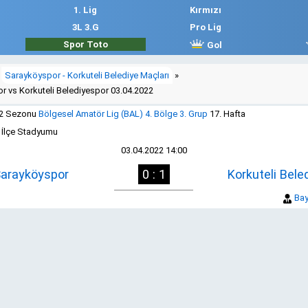
1. Lig
Kırmızı
3L 3.G
Pro Lig
Spor Toto
Gol
Sarayköyspor - Korkuteli Belediye Maçları
»
r vs Korkuteli Belediyespor 03.04.2022
22 Sezonu
Bölgesel Amatör Lig (BAL) 4. Bölge 3. Grup
17. Hafta
 İlçe Stadyumu
03.04.2022 14:00
arayköyspor
0 : 1
Korkuteli Bele
Bay