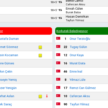
Berke Camcı
90+5'
Cafercan Aksu
Emrah Cülen
90+5'
Burak Baba
Hasan Demirkan
90+5'
Tayfun Yılmaz
or
Korkuteli Belediyespor
stafa Duman
1
Onur Terzioğlu
hmet Sönmez
22
Tugay Sülün
sin Kocaman
12
Onur Kaya
re Gürses
16
Murat Erata
kın Çetin
46
Emre İnal
seyin Yemiş
8
Yılmaz Lüle
zer Yenigün
17
Remzi Can Gülmez
rhat Aslan
10
Cafercan Aksu
rk Saraç
90
Tayfun Yılmaz