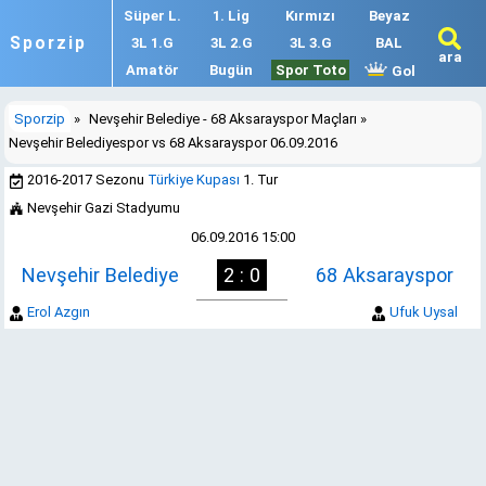
Süper L.
1. Lig
Kırmızı
Beyaz
Sporzip
3L 1.G
3L 2.G
3L 3.G
BAL
ara
Amatör
Bugün
Spor Toto
Gol
Sporzip
»
Nevşehir Belediye - 68 Aksarayspor Maçları
»
Nevşehir Belediyespor vs 68 Aksarayspor 06.09.2016
2016-2017 Sezonu
Türkiye Kupası
1. Tur
Nevşehir Gazi Stadyumu
06.09.2016 15:00
Nevşehir Belediye
2 : 0
68 Aksarayspor
Erol Azgın
Ufuk Uysal