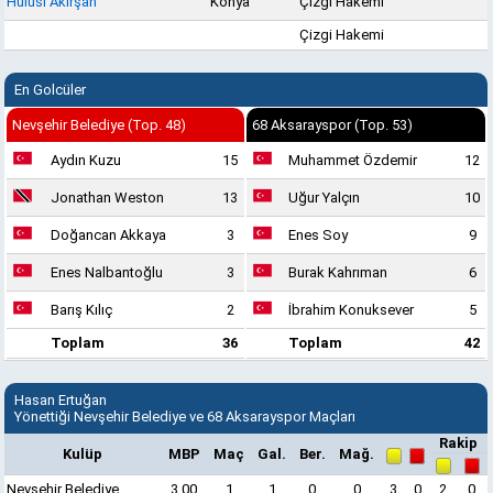
Hulusi Akırşan
Konya
Çizgi Hakemi
Çizgi Hakemi
En Golcüler
Nevşehir Belediye (Top. 48)
68 Aksarayspor (Top. 53)
Aydın Kuzu
15
Muhammet Özdemir
12
Jonathan Weston
13
Uğur Yalçın
10
Doğancan Akkaya
3
Enes Soy
9
Enes Nalbantoğlu
3
Burak Kahrıman
6
Barış Kılıç
2
İbrahim Konuksever
5
Toplam
36
Toplam
42
Hasan Ertuğan
Yönettiği Nevşehir Belediye ve 68 Aksarayspor Maçları
Rakip
Kulüp
MBP
Maç
Gal.
Ber.
Mağ.
Nevşehir Belediye
3,00
1
1
0
0
3
0
2
0