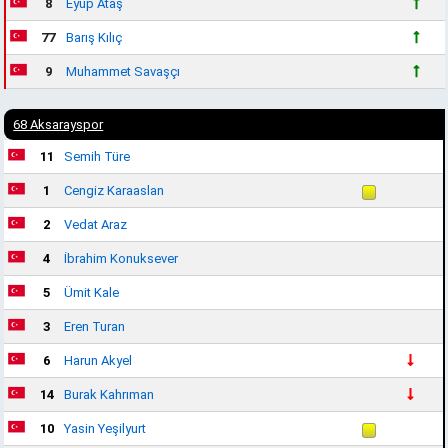
8
Eyup Ataş
77
Barış Kılıç
9
Muhammet Savaşçı
68 Aksarayspor
11
Semih Türe
1
Cengiz Karaaslan
2
Vedat Araz
4
İbrahim Konuksever
5
Ümit Kale
3
Eren Turan
6
Harun Akyel
14
Burak Kahrıman
10
Yasin Yeşilyurt