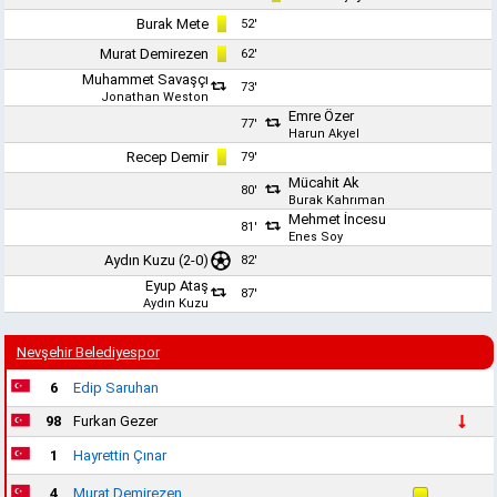
Burak Mete
52'
Murat Demirezen
62'
Muhammet Savaşçı
73'
Jonathan Weston
Emre Özer
77'
Harun Akyel
Recep Demir
79'
Mücahit Ak
80'
Burak Kahrıman
Mehmet İncesu
81'
Enes Soy
Aydın Kuzu
(2-0)
82'
Eyup Ataş
87'
Aydın Kuzu
Nevşehir Belediyespor
6
Edip Saruhan
98
Furkan Gezer
1
Hayrettin Çınar
4
Murat Demirezen