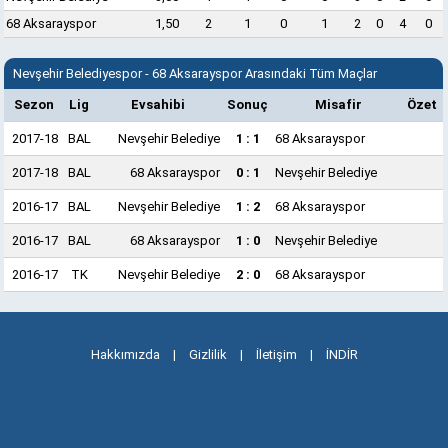
68 Aksarayspor
1,50
2
1
0
1
2
0
4
0
Nevşehir Belediyespor - 68 Aksarayspor Arasındaki Tüm Maçlar
Sezon
Lig
Evsahibi
Sonuç
Misafir
Özet
2017-18
BAL
Nevşehir Belediye
1 : 1
68 Aksarayspor
2017-18
BAL
68 Aksarayspor
0 : 1
Nevşehir Belediye
2016-17
BAL
Nevşehir Belediye
1 : 2
68 Aksarayspor
2016-17
BAL
68 Aksarayspor
1 : 0
Nevşehir Belediye
2016-17
TK
Nevşehir Belediye
2 : 0
68 Aksarayspor
Hakkımızda
|
Gizlilik
|
İletişim
|
İNDİR