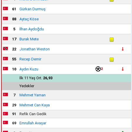
61
Gürkan Durmuş
88
Aytaç Köse
5
İlhan Aydoğdu
17
Burak Mete
22
Jonathan Weston
55
Recep Demir
2
10
Aydın Kuzu
İlk 11 Yaş Ort.
26,93
Yedekler
7
Mehmet Yaman
29
Mehmet Can Kaya
91
Refik Can Gedik
69
Emrullah Avaşar