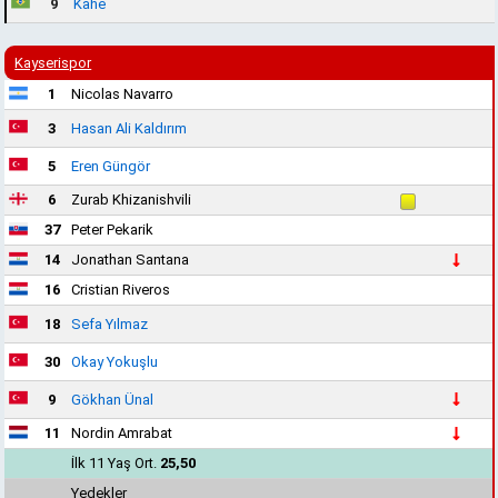
9
Kahe
Kayserispor
1
Nicolas Navarro
3
Hasan Ali Kaldırım
5
Eren Güngör
6
Zurab Khizanishvili
37
Peter Pekarik
14
Jonathan Santana
16
Cristian Riveros
18
Sefa Yılmaz
30
Okay Yokuşlu
9
Gökhan Ünal
11
Nordin Amrabat
İlk 11 Yaş Ort.
25,50
Yedekler