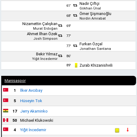
Nadir Çiftçi
61'
Gökhan Ünal
Ömer Şişmanoğlu
68'
Nordin Amrabat
Nizamettin Çalışkan
69'
Murat Erdoğan
Ahmet İlhan Özek
77'
Josh Simpson
Furkan Özçal
77'
Jonathan Santana
Bekir Yılmaz
86'
Yiğit İncedemir
Zurab Khizanishvili
89'
Manisaspor
1
İlker Avcıbay
5
Hüseyin Tok
17
Jerry Akaminko
50
Michael Klukowski
4
Yiğit İncedemir