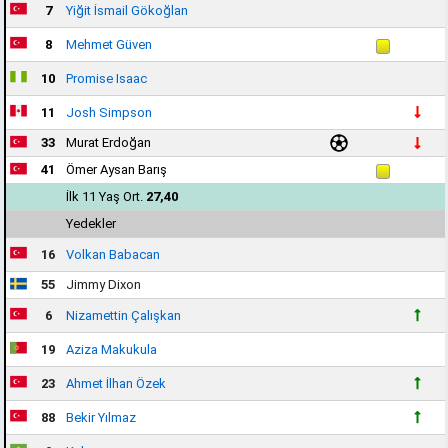
7
Yiğit İsmail Gökoğlan
8
Mehmet Güven
10
Promise Isaac
11
Josh Simpson
33
Murat Erdoğan
41
Ömer Aysan Barış
İlk 11 Yaş Ort.
27,40
Yedekler
16
Volkan Babacan
55
Jimmy Dixon
6
Nizamettin Çalışkan
19
Aziza Makukula
23
Ahmet İlhan Özek
88
Bekir Yılmaz