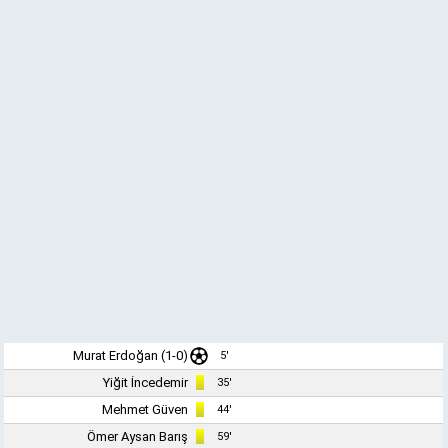
Murat Erdoğan (1-0)
5'
Yiğit İncedemir
35'
Mehmet Güven
44'
Ömer Aysan Barış
59'