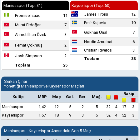
Manisaspor (Top. 31)
Kayserispor (Top. 50)
James Troisi
12
Promise Isaac
11
Emir Kujovic
10
Murat Erdoğan
7
Gökhan Ünal
7
Ahmet İlhan Özek
3
Nordin Amrabat
6
Ferhat Çökmüş
2
Cristian Riveros
3
Josh Simpson
2
Toplam
38
Toplam
25
Serkan Çınar
Yönettiği Manisaspor ve Kayserispor Maçları
Rakip
Kulüp
MBP
Maç
Gal.
Ber.
Mağ.
Manisaspor
1,42
12
5
2
5
32
4
17
3
Kayserispor
1,67
18
9
3
6
52
4
52
3
Manisaspor - Kayserispor Arasındaki Son 5 Maç