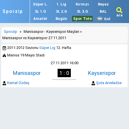
Süper L.
1. Lig
Kırmızı
Beyaz
Sporzip
3L 1.G
3L 2.G
3L 3.G
BAL
ara
Amatör
Bugün
Spor Toto
Gol
Sporzip
»
Manisaspor - Kayserispor Maçları
»
Manisaspor vs Kayserispor 27.11.2011
2011-2012 Sezonu
Süper Lig
12. Hafta
Manisa 19 Mayıs Stadı
27.11.2011 16:00
Manisaspor
1 : 0
Kayserispor
Kemal Özdeş
Şota Arveladze