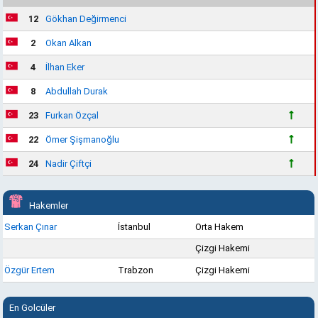
12
Gökhan Değirmenci
2
Okan Alkan
4
İlhan Eker
8
Abdullah Durak
23
Furkan Özçal
22
Ömer Şişmanoğlu
24
Nadir Çiftçi
Hakemler
Serkan Çınar
İstanbul
Orta Hakem
Çizgi Hakemi
Özgür Ertem
Trabzon
Çizgi Hakemi
En Golcüler