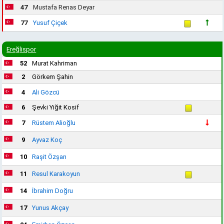
47
Mustafa Renas Deyar
77
Yusuf Çiçek
Ereğlispor
52
Murat Kahriman
2
Görkem Şahin
4
Ali Gözcü
6
Şevki Yiğit Kosif
7
Rüstem Alioğlu
9
Ayvaz Koç
10
Raşit Özşan
11
Resul Karakoyun
14
İbrahim Doğru
17
Yunus Akçay