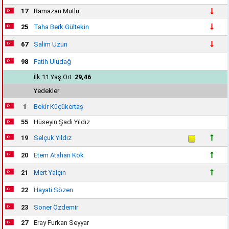
17
Ramazan Mutlu
25
Taha Berk Gültekin
67
Salim Uzun
98
Fatih Uludağ
İlk 11 Yaş Ort.
29,46
Yedekler
1
Bekir Küçükertaş
55
Hüseyin Şadi Yıldız
19
Selçuk Yıldız
20
Etem Atahan Kök
21
Mert Yalçın
22
Hayati Sözen
23
Soner Özdemir
27
Eray Furkan Seyyar