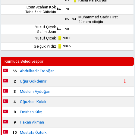
Resul Karakoyun
69'
Etem Atahan Kök
78'
Taha Berk Gültekin
Muhammed Sadri Fırat
85'
Rüstem Alioğlu
Yusuf Çiçek
90'
Salim Uzun
Yusuf Çiçek
90+1'
Selçuk Yıldız
90+5'
Kumluca Belediyespor
66
Abdulkadir Erdoğan
2
Uğur Gökdemir
3
Müslüm Aydoğan
4
Oğuzhan Kolak
8
Emirhan Kılıç
9
Hakan Akman
10
Mustafa Öztürk