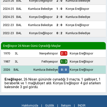
2025-26
BAL
Konya Ereğlispor
2 : 0
Kumluca Belediye
2024-25
BAL
Kumluca Belediye
1 : 0
Konya Ereğlispor
2024-25
BAL
Konya Ereğlispor
2 : 0
Kumluca Belediye
2022-23
BAL
Kumluca Belediye
2 : 0
Konya Ereğlispor
2022-23
BAL
Konya Ereğlispor
0 : 2
Kumluca Belediye
Ereğlispor 26 Nisan Günü Oynadığı Maçlar
1970
3L
Nevşehirspor
2 : 1
Konya Ereğlispor
1987
3L
Fethiyespor
1 : 3
Konya Ereğlispor
2026
BAL
Kumluca Belediye
0 : 0
Konya Ereğlispor
Ereğlispor
, 26 Nisan gününde oynadığı 3 maçta; 1 galibiyet, 1
beraberlik ve 1 mağlubiyet aldı. Konya Ereğlispor 4 gol atarken
kalesinde 3 gol gördü.
Hakkımızda
|
Gizlilik
|
İletişim
|
İNDİR