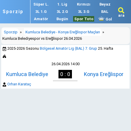
Süper L.
1. Lig
Kırmızı
Beyaz
Sporzip
3L 1.G
3L 2.G
3L 3.G
BAL
ara
Amatör
Bugün
Spor Toto
Gol
Sporzip
»
Kumluca Belediye - Konya Ereğlispor Maçları
»
Kumluca Belediyespor vs Ereğlispor 26.04.2026
2025-2026 Sezonu
Bölgesel Amatör Lig (BAL) 7. Grup
25. Hafta
26.04.2026 14:00
Kumluca Belediye
0 : 0
Konya Ereğlispor
Orhan Karataç