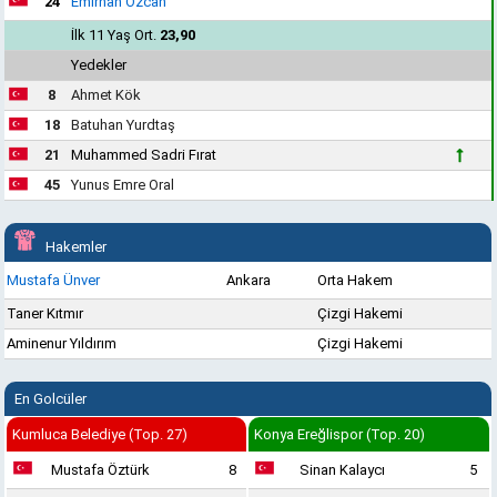
24
Emirhan Özcan
İlk 11 Yaş Ort.
23,90
Yedekler
8
Ahmet Kök
18
Batuhan Yurdtaş
21
Muhammed Sadri Fırat
45
Yunus Emre Oral
Hakemler
Mustafa Ünver
Ankara
Orta Hakem
Taner Kıtmır
Çizgi Hakemi
Aminenur Yıldırım
Çizgi Hakemi
En Golcüler
Kumluca Belediye (Top. 27)
Konya Ereğlispor (Top. 20)
Mustafa Öztürk
8
Sinan Kalaycı
5