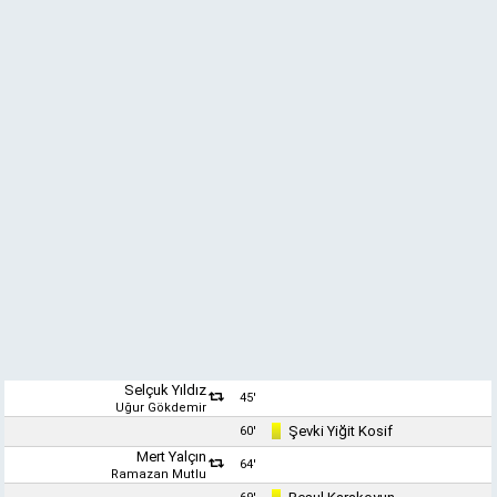
Selçuk Yıldız
45'
Uğur Gökdemir
Şevki Yiğit Kosif
60'
Mert Yalçın
64'
Ramazan Mutlu