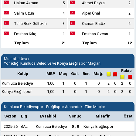
Hakan Akman
5
Ahmet Baykal
2
Salim Uzun
4
Alper Önal
2
Taha Berk Gültekin
3
Osman Ersöz
2
Emirhan Kılıç
1
Emirhan Özcan
1
Toplam
21
Toplam
12
Mustafa Ünver
Yönettiği Kumluca Belediye ve Konya Ereğlispor Maçları
Rakip
Kulüp
MBP
Maç
Gal.
Ber.
Mağ.
Kumluca Belediye
1,00
1
0
1
0
2
0
2
0
Konya Ereğlispor
1,00
1
0
1
0
2
0
2
0
Kumluca Belediyespor - Ereğlispor Arasındaki Tüm Maçlar
Sezon
Lig
Evsahibi
Sonuç
Misafir
Özet
2025-26
BAL
Kumluca Belediye
0 : 0
Konya Ereğlispor