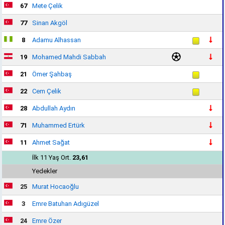
67
Mete Çelik
77
Sinan Akgöl
8
Adamu Alhassan
19
Mohamed Mahdi Sabbah
21
Ömer Şahbaş
22
Cem Çelik
28
Abdullah Aydın
71
Muhammed Ertürk
11
Ahmet Sağat
İlk 11 Yaş Ort.
23,61
Yedekler
25
Murat Hocaoğlu
3
Emre Batuhan Adıgüzel
24
Emre Özer