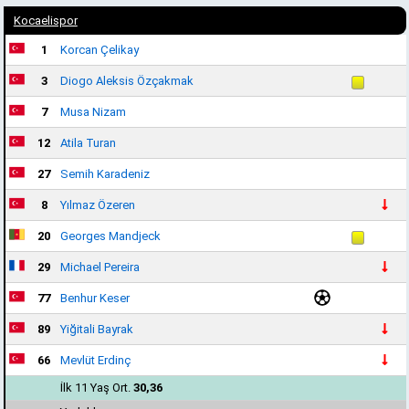
Kocaelispor
1
Korcan Çelikay
3
Diogo Aleksis Özçakmak
7
Musa Nizam
12
Atila Turan
27
Semih Karadeniz
8
Yılmaz Özeren
20
Georges Mandjeck
29
Michael Pereira
77
Benhur Keser
89
Yiğitali Bayrak
66
Mevlüt Erdinç
İlk 11 Yaş Ort.
30,36