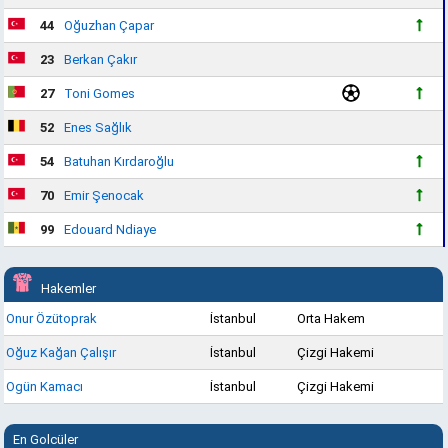
44
Oğuzhan Çapar
23
Berkan Çakır
27
Toni Gomes
52
Enes Sağlık
54
Batuhan Kırdaroğlu
70
Emir Şenocak
99
Edouard Ndiaye
Hakemler
Onur Özütoprak
İstanbul
Orta Hakem
Oğuz Kağan Çalışır
İstanbul
Çizgi Hakemi
Ogün Kamacı
İstanbul
Çizgi Hakemi
En Golcüler