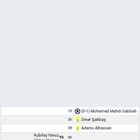
(0-1)
Mohamed Mahdi Sabbah
10'
Ömer Şahbaş
26'
Adamu Alhassan
38'
Kubilay Yavuz
46'