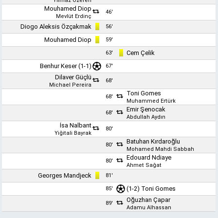
Yılmaz Özeren
Mouhamed Diop
46'
Mevlüt Erdinç
Diogo Aleksis Özçakmak
56'
Mouhamed Diop
59'
Cem Çelik
63'
Benhur Keser
(1-1)
67'
Dilaver Güçlü
68'
Michael Pereira
Toni Gomes
68'
Muhammed Ertürk
Emir Şenocak
68'
Abdullah Aydın
İsa Nalbant
80'
Yiğitali Bayrak
Batuhan Kırdaroğlu
80'
Mohamed Mahdi Sabbah
Edouard Ndiaye
80'
Ahmet Sağat
Georges Mandjeck
81'
(1-2)
Toni Gomes
85'
Oğuzhan Çapar
89'
Adamu Alhassan