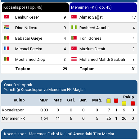
Kocaelispor (Top. 46)
Menemen FK (Top. 45)
Benhur Keser
9
Ahmet Sağat
17
Dino Ndlovu
9
Rasheed Akanbi
4
Babacar Gueye
4
Toni Gomes
4
Michael Pereira
4
Mazlum Demir
3
Mouhamed Diop
3
Mohamed Mahdi Sabbah
3
Toplam
29
Toplam
31
Onur Özütoprak
Yönettiği Kocaelispor ve Menemen FK Maçları
Rakip
Kulüp
MBP
Maç
Gal.
Ber.
Mağ.
Kocaelispor
0,00
3
0
0
3
7
1
9
0
Menemen FK
1,64
11
6
0
5
25
1
26
0
Kocaelispor - Menemen Futbol Kulübü Arasındaki Tüm Maçlar