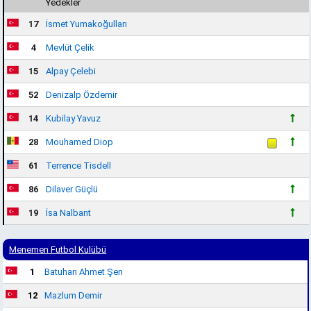
Yedekler
17
İsmet Yumakoğulları
4
Mevlüt Çelik
15
Alpay Çelebi
52
Denizalp Özdemir
14
Kubilay Yavuz
28
Mouhamed Diop
61
Terrence Tisdell
86
Dilaver Güçlü
19
İsa Nalbant
Menemen Futbol Kulübü
1
Batuhan Ahmet Şen
12
Mazlum Demir