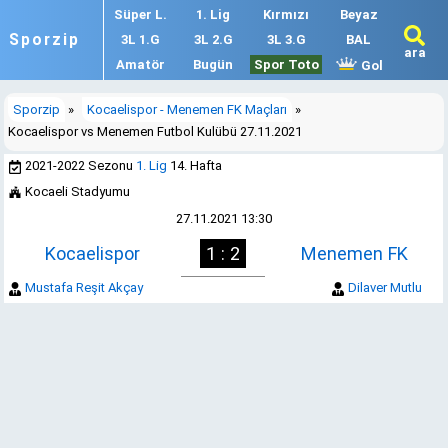
Süper L.
1. Lig
Kırmızı
Beyaz
Sporzip
3L 1.G
3L 2.G
3L 3.G
BAL
ara
Amatör
Bugün
Spor Toto
Gol
Sporzip
»
Kocaelispor - Menemen FK Maçları
»
Kocaelispor vs Menemen Futbol Kulübü 27.11.2021
2021-2022 Sezonu
1. Lig
14. Hafta
Kocaeli Stadyumu
27.11.2021 13:30
Kocaelispor
1 : 2
Menemen FK
Mustafa Reşit Akçay
Dilaver Mutlu