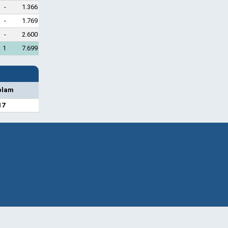
-
1.366
-
1.769
-
2.600
1
7.699
plam
17