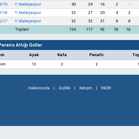
8/19
Y. Malatyaspor
40
29
16
2
-
7/18
Y. Malatyaspor
32
27
20
4
2
6/17
Y. Malatyaspor
32
32
31
8
8
Toplam
134
117
92
18
16
ereira Attığı Goller
ım
Ayak
Kafa
Penaltı
To
kım
13
2
2
Hakkımızda
|
Gizlilik
|
İletişim
|
İNDİR