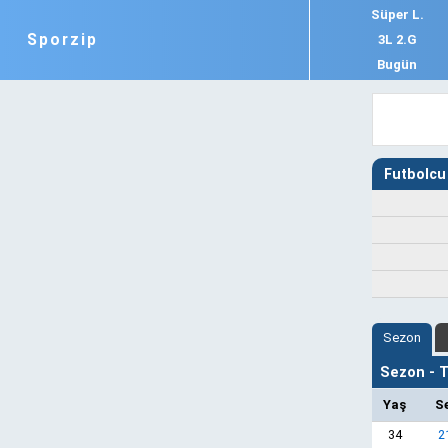
Süper L.
Sporzip
3L 2.G
Bugün
Futbolcu 
Sezon
Sezon - Ta
Yaş
S
34
2