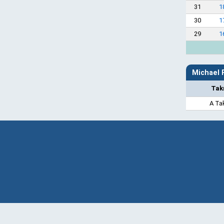
31
1
30
1
29
1
Michael P
Tak
A Ta