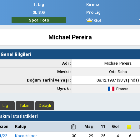
1. Lig
Kırmızı
3L 3.G
Pro Lig
Spor Toto
Gol
Michael Pereira
Genel Bilgileri
Adı :
Michael Pereira
Mevki :
Orta Saha
Doğum Tarihi ve Yaşı :
08.12.1987 (38 yaşında)
Uyruk :
Fransa
Lig
Takım
Detaylı
kım İstatistikleri
ezon
Kulüp
Maç
11
Gol
1/22
Kocaelispor
30
29
25
4
6