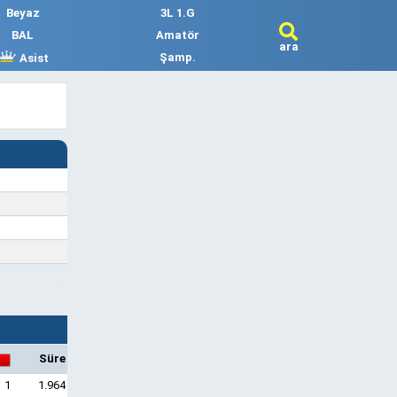
Beyaz
3L 1.G
BAL
Amatör
ara
Şamp.
Asist
Süre
1
1.964