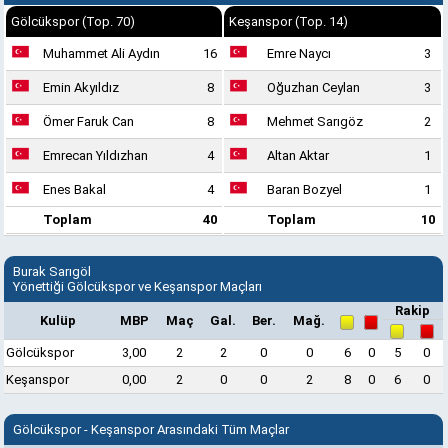
Gölcükspor (Top. 70)
Keşanspor (Top. 14)
Muhammet Ali Aydın
16
Emre Naycı
3
Emin Akyıldız
8
Oğuzhan Ceylan
3
Ömer Faruk Can
8
Mehmet Sarıgöz
2
Emrecan Yıldızhan
4
Altan Aktar
1
Enes Bakal
4
Baran Bozyel
1
Toplam
40
Toplam
10
Burak Sarıgöl
Yönettiği Gölcükspor ve Keşanspor Maçları
Rakip
Kulüp
MBP
Maç
Gal.
Ber.
Mağ.
Gölcükspor
3,00
2
2
0
0
6
0
5
0
Keşanspor
0,00
2
0
0
2
8
0
6
0
Gölcükspor - Keşanspor Arasındaki Tüm Maçlar