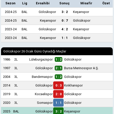
Sezon
Lig
Evsahibi
Sonuç
Misafir
Özet
2024-25
BAL
Gölcükspor
3 : 2
Keşanspor
2024-25
BAL
Keşanspor
0 : 7
Gölcükspor
2023-24
BAL
Gölcükspor
4 : 2
Keşanspor
2023-24
BAL
Keşanspor
1 : 1
Gölcükspor
Gölcükspor 26 Ocak Günü Oynadığı Maçlar
1986
2L
Lüleburgazspor
1 : 2
Gölcükspor
1997
3L
Gölcükspor
2 : 1
Bursa Merinosspor A.Ş.
2004
3L
Bandırmaspor
1 : 2
Gölcükspor
2014
3L
Gölcükspor
0 : 3
Kırıkhanspor
2019
3L
Kocaelispor
2 : 0
Gölcükspor
2020
3L
Somaspor
1 : 1
Gölcükspor
2025
BAL
Gölcükspor
3 : 2
Keşanspor