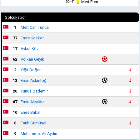
Mert Eren
90+4'
Gölcükspor
1
Mert Can Tunca
77
Emre Koskor
17
Aykut Köz
62
Volkan Geyik
2
Yiğit Doğan
13
Ersin Aslantoğ
20
Yunus Özdemir
67
Emin Akyıldız
10
Enes Bakal
8
Fatih Gümüşel
9
Muhammet Ali Aydın