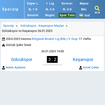
Süper L.
1. Lig
Kırmızı
Beyaz
Sporzip
3L 1.G
3L 2.G
3L 3.G
BAL
ara
Amatör
Bugün
Spor Toto
Gol
Sporzip
»
Gölcükspor - Keşanspor Maçları
»
Gölcükspor vs Keşanspor 26.01.2025
2024-2025 Sezonu
Bölgesel Amatör Lig (BAL) 9. Grup
17. Hafta
Gölcük Şehir Stadı
26.01.2025 14:00
Gölcükspor
3 : 2
Keşanspor
Adem Aydemir
İsmet Çelen