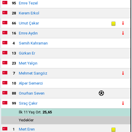
95
Emre Tezel
28
Kerem Erkol
66
Umut Çakar
16
Emre Aydın
4
Semih Kahraman
13
Gürkan Er
23
Mert Yalçın
7
Mehmet Sarıgöz
10
Alper Semerci
88
Onurhan Seven
99
Siraç Çakır
İlk 11 Yaş Ort.
25,65
Yedekler
1
Mert Eren