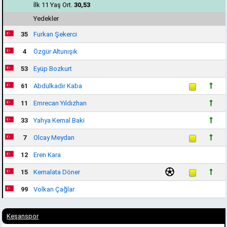
İlk 11 Yaş Ort.
30,53
Yedekler
35
Furkan Şekerci
4
Özgür Altunışık
53
Eyüp Bozkurt
61
Abdülkadir Kaba
11
Emrecan Yıldızhan
33
Yahya Kemal Baki
7
Olcay Meydan
12
Eren Kara
15
Kemalata Döner
99
Volkan Çağlar
Keşanspor